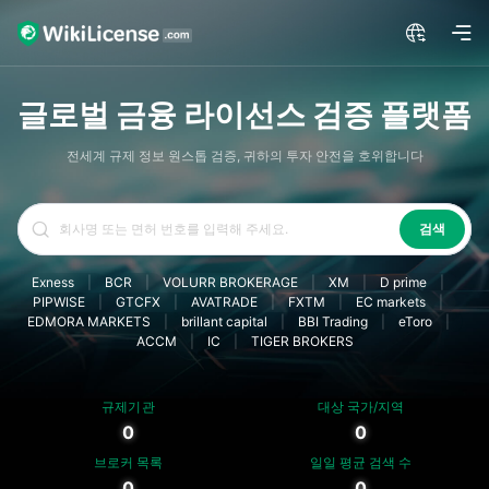
글로벌 금융 라이선스 검증 플랫폼
전세계 규제 정보 원스톱 검증, 귀하의 투자 안전을 호위합니다
검색
Exness
|
BCR
|
VOLURR BROKERAGE
|
XM
|
D prime
|
PIPWISE
|
GTCFX
|
AVATRADE
|
FXTM
|
EC markets
|
EDMORA MARKETS
|
brillant capital
|
BBI Trading
|
eToro
|
ACCM
|
IC
|
TIGER BROKERS
규제기관
대상 국가/지역
0
0
브로커 목록
일일 평균 검색 수
0
0