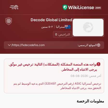
Decode Global Limited
أستراليا
٢-٥ سنين
التراخيص:
0
الموقع الرسمي:
https://fxdecodefxs.com/
تواجه هذه المنصة المشكلة (المشكلات) التالية: ترخيص غير موثّق.
يرجى الانتباه إلى المخاطر.
آخر فحص: 2026-08-08
ترخيص أستراليا ASIC (رقم الترخيص 320497) الذي يدعيه الوسيط لم يتم
التحقق منه. يرجى الانتباه للمخاطر
معلومات الرخصة