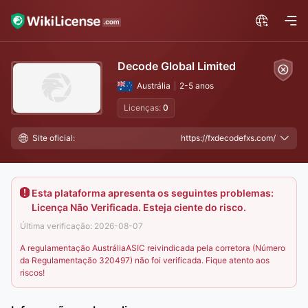
Decode Global Limited
Austrália
2-5 anos
Licenças:
0
Site oficial:
https://fxdecodefxs.com/
Esta plataforma apresenta os seguintes problemas:
Licença Não Verificada. Esteja ciente do risco.
Última verificação: 2026-08-07
A regulamentação AustráliaASIC reivindicada pela corretora (Número
da Regulamentação 320497) não foi verificada. Fique atento aos
riscos!