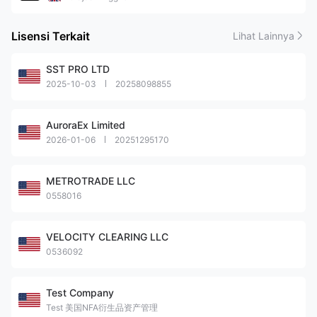
Lisensi Terkait
Lihat Lainnya
SST PRO LTD
2025-10-03
20258098855
AuroraEx Limited
2026-01-06
20251295170
METROTRADE LLC
0558016
VELOCITY CLEARING LLC
0536092
Test Company
Test 美国NFA衍生品资产管理