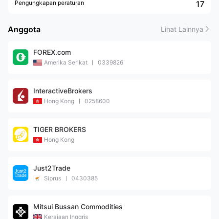
Pengungkapan peraturan
17
Anggota
Lihat Lainnya
FOREX.com
Amerika Serikat
0339826
InteractiveBrokers
Hong Kong
0258600
TIGER BROKERS
Hong Kong
Just2Trade
Siprus
0430385
Mitsui Bussan Commodities
Kerajaan Inggris