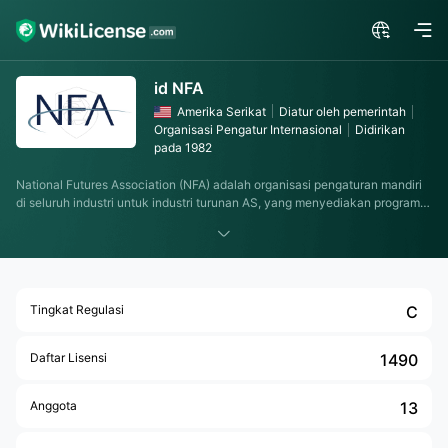
id NFA
Amerika Serikat
Diatur oleh pemerintah
Organisasi Pengatur Internasional
Didirikan
pada 1982
National Futures Association (NFA) adalah organisasi pengaturan mandiri
di seluruh industri untuk industri turunan AS, yang menyediakan program
pengaturan yang inovatif dan efektif. Ditunjuk oleh CFTC sebagai asosiasi
berjangka yang terdaftar, NFA berupaya setiap hari untuk menjaga
integritas pasar derivatif, melindungi investor, dan memastikan anggota
memenuhi tanggung jawab pengaturan mereka.
Tingkat Regulasi
C
Daftar Lisensi
1490
Anggota
13