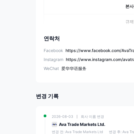
본사
규제
거래 가능
연락처
Facebook
데모 
Instagram
WeChat
爱华华语服务
이슬람 
최소 입
변경 기록
레버리
EUR/USD
2026-08-03
회사 이름 변경
Ava Trade Markets Ltd.
거래 플
변경 전: Ava Trade Markets Ltd
변경 후: Ava Tra