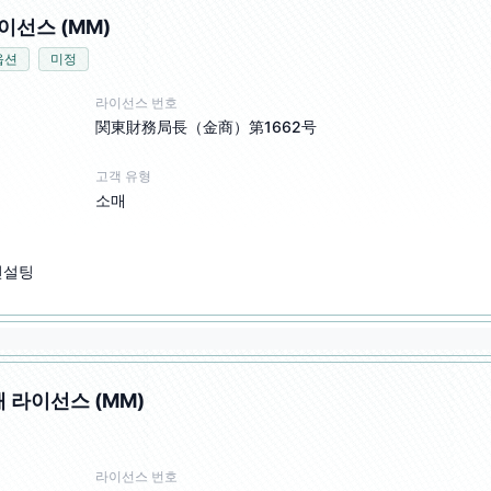
이선스 (MM)
옵션
미정
라이선스 번호
関東財務局長（金商）第1662号
고객 유형
소매
컨설팅
래 라이선스 (MM)
라이선스 번호