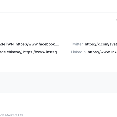
 자산
외환, 지수,
https://www.facebook.com/AvaTradeTWN, https://www.facebook.com/AvaTradeDE/?_gl=1*1xtstrl*_gcl_au*NTUxNzYwODgyLjE3NDAwMjA2NDE., https://www.facebook.com/AvatradePT, https://www.facebook.com/AvatradeLATAM, https://www.facebook.com/AvatradeAR, https://www.facebook.com/AvatradeIT, https://www.facebook.com/profile.php?id=61554650211779, hhttps://www.facebook.com/AvaTradeOfficial
Twitter
https://x.com/ava
계정
https://www.instagram.com/avatrade.chinese/, https://www.instagram.com/avatradekorea, https://www.instagram.com/avatradeofficial/
LinkedIn
https://www.lin
계정
금액
지
 스프레드
랫폼
AvaTrade 모바일 앱, 웹 트
de Markets Ltd.