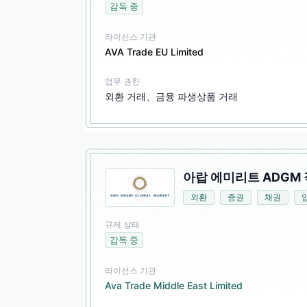
감독 중
라이선스 기관
AVA Trade EU Limited
업무 권한
외환 거래、금융 파생상품 거래
아랍 에미리트 ADGM 
외환
증권
채권
규제 상태
감독 중
라이선스 기관
Ava Trade Middle East Limited