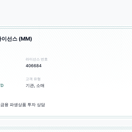
라이선스 (MM)
라이선스 번호
406684
고객 유형
TD
기관, 소매
, 금융 파생상품 투자 상담