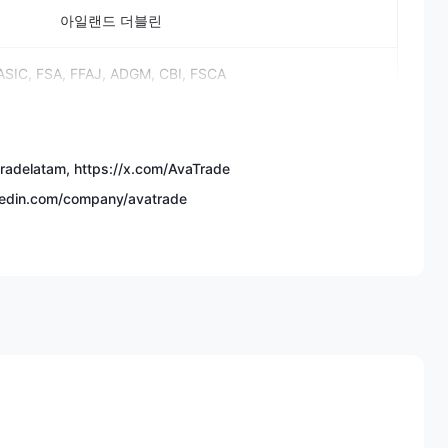
아일랜드 더블린
ASIC, FSA, FFAJ, ADGM, CBI, FSCA
 상품, 암호화폐 CFD, 주식, ETF, 채권, 외환 옵션
tradelatam, https://x.com/AvaTrade
✅
kedin.com/company/avatrade
✅
$100
1:30 (소매)/1:400 (전문)
0.9 픽셀
레이더, AvaSocial, AvaOptions, MT4, MT5, DupliTrade