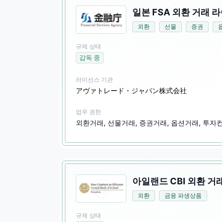
일본 FSA 외환 거래 라
외환
선물
증권
규제 상태
감독 중
라이선스 기관
アヴァトレード・ジャパン株式会社
업무 권한
외환거래, 선물거래, 증권거래, 옵션거래, 투자
아일랜드 CBI 외환 거
외환
금융 파생상품
규제 상태