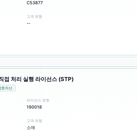
C53877
고객 유형
--
직접 처리 실행 라이선스 (STP)
암호자산
라이선스 번호
190018
고객 유형
소매