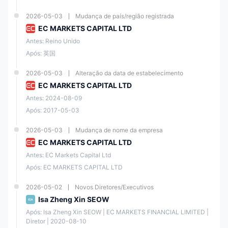
Cópia de
de negociação
Não disponível
Negociação
e sinais de
2026-05-03
Mudança de país/região registrada
negociação
EC MARKETS CAPITAL LTD
Antes: Reino Unido
Taxas de
Taxas de
Padrão
swap
Após: 英国
Swap
competitivas
2026-05-03
Alteração da data de estabelecimento
EC MARKETS CAPITAL LTD
Totalmente
Aplicativo
Negociação
otimizado para
Antes: 2024-08-09
gratuito para
Móvel
negociação
iOS e Android
Após: 2017-05-03
móvel
2026-05-03
Mudança de nome da empresa
Disponível na
Disponível na
EC MARKETS CAPITAL LTD
Opções de
Apple &
Apple &
Antes: EC Markets Capital Ltd
Download
Google Play
Google Play
Store
Store
Após: EC MARKETS CAPITAL LTD
2026-05-02
Novos Diretores/Executivos
Alavancagem Máxima
Isa Zheng Xin SEOW
EC Markets oferece uma alavancagem máxima de até 500:1 para
Após: Isa Zheng Xin SEOW | EC MARKETS FINANCIAL LIMITED | 
negociação de forex e metais, e 200:1 para negociação de petróleo
bruto. Essa alta alavancagem oferece aos negociadores maior poder
Diretor | 2020-08-10