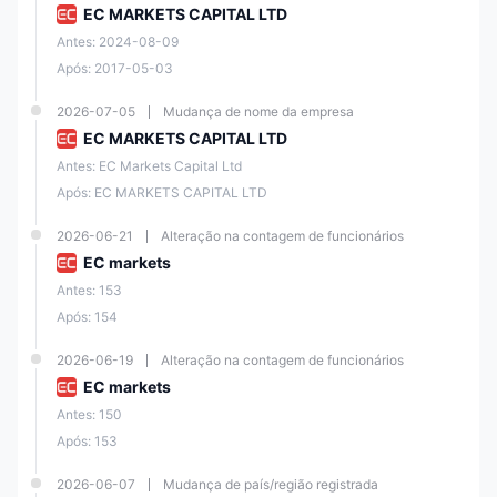
Austr
EC MARKETS CAPITAL LTD
alian
Antes: 2024-08-09
Securi
ties &
Marke
Após: 2017-05-03
Invest
t
Regula
Austrál
41419
ment
Makin
2026-07-05
Mudança de nome da empresa
do
ia
8x
Com
g
EC MARKETS CAPITAL LTD
missi
(MM)
on
Antes: EC Markets Capital Ltd
(ASIC
Após: EC MARKETS CAPITAL LTD
)
2026-06-21
Alteração na contagem de funcionários
Finan
EC markets
cial
Marke
Antes: 153
Marke
t
Nova
Regula
19746
ts
Makin
Zelând
Após: 154
do
5
Autho
g
ia
rity
(MM)
2026-06-19
Alteração na contagem de funcionários
(FMA)
EC markets
Antes: 150
Finan
Straig
Após: 153
cial
ht
Cond
Throu
Regula
Reino
57188
uct
gh
2026-06-07
Mudança de país/região registrada
do
Unido
1