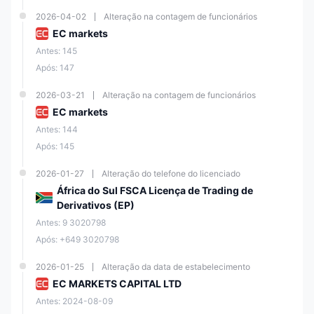
2026-04-02
Alteração na contagem de funcionários
EC markets
Antes: 145
Após: 147
2026-03-21
Alteração na contagem de funcionários
EC markets
Antes: 144
Após: 145
2026-01-27
Alteração do telefone do licenciado
África do Sul FSCA Licença de Trading de
Derivativos (EP)
Antes: 9 3020798
Após: +649 3020798
2026-01-25
Alteração da data de estabelecimento
EC MARKETS CAPITAL LTD
Antes: 2024-08-09