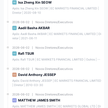
acesso a forex, commodities, índices e o índice do dólar americano. Os
Isa Zheng Xin SEOW
spreads começam a partir de 1.0 pips, com alavancagem de até 500:1
para forex e metais, e 200:1 para petróleo bruto. O tamanho mínimo de
Após: Isa Zheng Xin SEOW | EC MARKETS FINANCIAL LIMITED | 
ordem é de 0.01 lote, com número ilimitado de ordens.
Diretor | 2020-08-10
A
Conta ECN
é voltada para profissionais, oferecendo os mesmos
instrumentos, mas com spreads mais baixos a partir de 0.0 pips.
2026-06-02
Novos Diretores/Executivos
Alavancagem, tamanho de ordem e níveis de risco são idênticos à
Aadil Basha AKBAR
Conta STD, garantindo flexibilidade e condições competitivas para
todos os negociadores.
Após: Aadil Basha AKBAR | EC MARKETS FINANCIAL LIMITED | Di
retor | 2021-06-11
Recurso
Conta STD
Conta ECN
2026-06-02
Novos Diretores/Executivos
Rafi TSUR
Forex,
Forex,
Após: Rafi TSUR | EC MARKETS FINANCIAL LIMITED | Outros | --
contratos à
contratos à
vista de
vista de
commodities
commodities
2026-06-02
Novos Diretores/Executivos
(ouro, prata,
(ouro, prata,
David Anthony JESSEP
Instrumentos
WTI, Brent,
WTI, Brent,
gás natural),
gás natural),
Após: David Anthony JESSEP | EC MARKETS FINANCIAL LIMITED 
contratos de
contratos de
| Diretor | 2010-03-30
índices, índice
índices, índice
do dólar
do dólar
2026-06-02
Novos Diretores/Executivos
americano
americano
MATTHEW JAMES SMITH
Após: MATTHEW JAMES SMITH | EC MARKETS GLOBAL LTD | Di