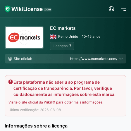
EC markets
Reino Unido
10-15 anos
Licenças:
7
Site oficial:
https://www.ecmarkets.com/
Esta plataforma não aderiu ao programa de
certificação de transparência. Por favor, verifique
cuidadosamente as informações sobre esta marca.
Visite o site oficial da WikiFX para obter mais informações.
Última verificação: 2026-08-08
Informações sobre a licença