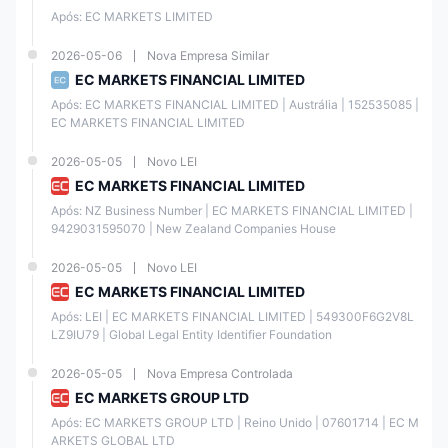
Análise multi-
avançados e
Após: EC MARKETS LIMITED
Gráficos
intervalo de
análise
tempo
aprofundada
2026-05-06
Nova Empresa Similar
EC MARKETS FINANCIAL LIMITED
Suporte
Após: EC MARKETS FINANCIAL LIMITED | Austrália | 152535085 | 
Suporta
aprimorado
Negociação
EC MARKETS FINANCIAL LIMITED
Expert
para EAs e
Automatizada
Advisors (EAs)
negociação
2026-05-05
Novo LEI
algorítmica
EC MARKETS FINANCIAL LIMITED
Após: NZ Business Number | EC MARKETS FINANCIAL LIMITED | 
Controle
Alavancagem
9429031595070 | New Zealand Companies House
Gestão de
personalizável
flexível e
Risco
de lucro e
execução de
perda
ordens
2026-05-05
Novo LEI
EC MARKETS FINANCIAL LIMITED
Dados
Após: LEI | EC MARKETS FINANCIAL LIMITED | 549300F6G2V8L
Ferramentas
econômicos
LZ9IU79 | Global Legal Entity Identifier Foundation
Análise
básicas
em tempo real
Fundamental
disponíveis
e insights de
2026-05-05
Nova Empresa Controlada
mercado
EC MARKETS GROUP LTD
Após: EC MARKETS GROUP LTD | Reino Unido | 07601714 | EC M
Suporta cópia
ARKETS GLOBAL LTD