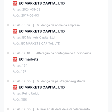
Não por enquanto
EC MARKETS CAPITAL LTD
Reclamações de Fraude
Antes: 2024-08-09
Após: 2017-05-03
Informações sobre EC Markets
EC Markets é uma corretora registrada no Reino Unido e
2026-08-02
Mudança de nome da empresa
regulamentada por autoridades respeitáveis como FCA, FSA e FSC.
EC MARKETS CAPITAL LTD
Com uma variedade diversificada de instrumentos de negociação,
incluindo forex, commodities, índices, criptomoedas e muito mais, EC
Antes: EC Markets Capital Ltd
Markets oferece aos traders várias opções para participar dos
mercados financeiros.
Após: EC MARKETS CAPITAL LTD
A empresa oferece diferentes tipos de contas de negociação,
2026-07-18
Alteração na contagem de funcionários
incluindo contas STD, ECN e PRO, cada uma adaptada a diferentes
necessidades de negociação. Os traders podem se beneficiar de
EC markets
spreads competitivos, opções de alta alavancagem e uma conta demo
para praticar.
Antes: 154
Após: 157
Status Regulatório
2026-07-05
Mudança de país/região registrada
EC MARKETS CAPITAL LTD
Agênc
Tipo
Númer
Regul
ia
Status
de
o da
Antes: Reino Unido
ado
Regul
Atual
Licenç
Licenç
Após: 英国
por
adora
a
a
2026-07-05
Alteração da data de estabelecimento