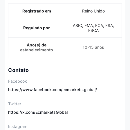
Registrado em
Reino Unido
ASIC, FMA, FCA, FSA,
Regulado por
FSCA
Ano(s) de
10-15 anos
estabelecimento
Contratos padrão de
câmbio à vista,
Contato
contratos padrão de
commodities à vista
Facebook
Instrumentos de
(ouro, prata, WTI, Brent,
negociação
gás natural), contratos
https://www.facebook.com/ecmarkets.global/
de índices, contratos à
vista de criptomoedas,
Twitter
índice do dólar
americano
https://x.com/EcmarketsGlobal
Depósito Inicial Mínimo
0
Instagram