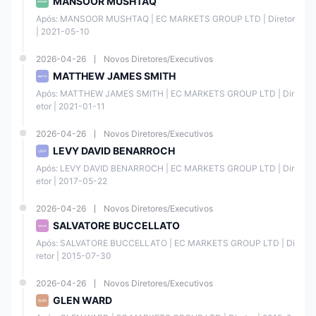
MANSOOR MUSHTAQ
Taxa em
Após: MANSOOR MUSHTAQ | EC MARKETS GROUP LTD | Diretor 
Wire
T+5
tempo
USD
| 2021-05-10
Transfer
real
2026-04-26
Novos Diretores/Executivos
MATTHEW JAMES SMITH
Taxa em
Indonesia
T+1
tempo
IDR
Após: MATTHEW JAMES SMITH | EC MARKETS GROUP LTD | Dir
real
etor | 2021-01-11
2026-04-26
Novos Diretores/Executivos
Taxa em
Malaysia
T+1
tempo
MYR
LEVY DAVID BENARROCH
real
Após: LEVY DAVID BENARROCH | EC MARKETS GROUP LTD | Dir
etor | 2017-05-22
Taxa em
Thai QR
T+1
tempo
THB
2026-04-26
Novos Diretores/Executivos
Payment
real
SALVATORE BUCCELLATO
Após: SALVATORE BUCCELLATO | EC MARKETS GROUP LTD | Di
Taxa em
retor | 2015-07-30
VN Pay
T+1
tempo
VND
real
2026-04-26
Novos Diretores/Executivos
GLEN WARD
Taxa em