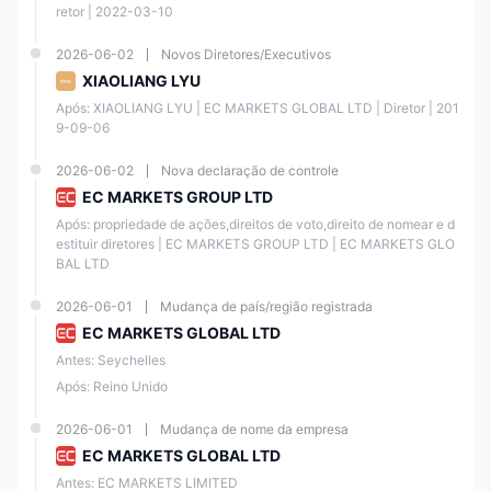
A partir de 1.0
A partir de 0.0
retor | 2022-03-10
Spread
pips
pips
2026-06-02
Novos Diretores/Executivos
Forex: 500:1,
Forex: 500:1,
XIAOLIANG LYU
Metais: 500:1,
Metais: 500:1,
Alavancagem
Após: XIAOLIANG LYU | EC MARKETS GLOBAL LTD | Diretor | 201
Petróleo Bruto:
Petróleo Bruto:
9-09-06
200:1
200:1
2026-06-02
Nova declaração de controle
Tamanho Mín.
EC MARKETS GROUP LTD
0.01 lote
0.01 lote
da Ordem
Após: propriedade de ações,direitos de voto,direito de nomear e d
estituir diretores | EC MARKETS GROUP LTD | EC MARKETS GLO
Tamanho
BAL LTD
Máx. da
Ilimitado
Ilimitado
Ordem
2026-06-01
Mudança de país/região registrada
EC MARKETS GLOBAL LTD
Chamada de
Antes: Seychelles
100%
100%
Margem
Após: Reino Unido
Stop Out
50%
50%
2026-06-01
Mudança de nome da empresa
EC MARKETS GLOBAL LTD
Antes: EC MARKETS LIMITED