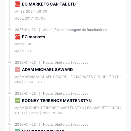
EC MARKETS CAPITAL LTD
Tempo
Antes: 2024-08-09
de
Taxa de
Moeda
Saques
Após: 2017-05-03
Processa
Câmbio
da Conta
mento
2026-04-26
Alteração na contagem de funcionários
EC markets
Menos de
Taxa de
Antes: 149
2 horas
câmbio
(9:00 às
Após: 150
em
18:00,
UnionPay
tempo
CNY
GMT+8)
real do
2026-04-26
Novos Diretores/Executivos
Outros
Bank of
horários:
ADAM MICHAEL SAWARD
China
T+1
Após: ADAM MICHAEL SAWARD | EC MARKETS GROUP LTD | Dir
etor | 2024-10-16
Menos de
2026-04-26
Novos Diretores/Executivos
2 horas
(9:00 às
RODNEY TERRENCE MARTENSTYN
Taxa em
18:00,
OTC365
tempo
CNY
Após: RODNEY TERRENCE MARTENSTYN | EC MARKETS GROU
GMT+8)
real
P LTD | Diretor | 2021-05-04
Outros
horários:
T+1
2026-04-26
Novos Diretores/Executivos