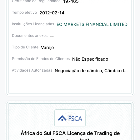
197465
Certificado de Regularidade
2012-02-14
Tempo efetivo
EC MARKETS FINANCIAL LIMITED
Instituições Licenciadas
--
Documentos anexos
Varejo
Tipo de Cliente
Não Especificado
Permissão de Fundos de Clientes
Negociação de câmbio, Câmbio de moedas, Negociação de derivativos financeiros, Gestão de ativos mobiliários, Serviços fiduciários
Atividades Autorizadas
África do Sul FSCA Licença de Trading de