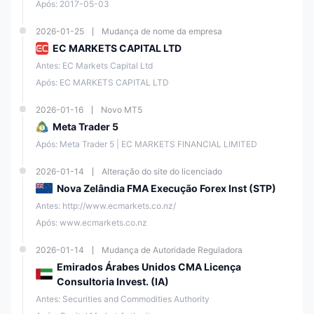
Após: 2017-05-03
2026-01-25
Mudança de nome da empresa
EC MARKETS CAPITAL LTD
Antes: EC Markets Capital Ltd
Após: EC MARKETS CAPITAL LTD
2026-01-16
Novo MT5
Meta Trader 5
Após: Meta Trader 5 | EC MARKETS FINANCIAL LIMITED
2026-01-14
Alteração do site do licenciado
Nova Zelândia FMA Execução Forex Inst (STP)
Antes: http://www.ecmarkets.co.nz/
Após: www.ecmarkets.co.nz
2026-01-14
Mudança de Autoridade Reguladora
Emirados Árabes Unidos CMA Licença
Consultoria Invest. (IA)
Antes: Securities and Commodities Authority