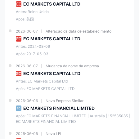
Autho
Proces
EC MARKETS CAPITAL LTD
rity
sing
(FCA)
(STP)
Antes: Reino Unido
Após: 英国
The
2026-06-07
Alteração da data de estabelecimento
Seych
elles
EC MARKETS CAPITAL LTD
Licenç
Finan
Regula
a de
Antes: 2024-08-09
cial
do
Seych
Forex
SD009
Servic
Offsho
elles
Após: 2017-05-03
para
es
re
Varejo
Autho
2026-06-07
Mudança de nome da empresa
rity
EC MARKETS CAPITAL LTD
(FSA)
Antes: EC Markets Capital Ltd
Após: EC MARKETS CAPITAL LTD
Finan
cial
Sector
2026-06-06
Nova Empresa Similar
Serviç
Cond
Regula
o
África
EC MARKETS FINANCIAL LIMITED
uct
51886
do
Financ
do Sul
Autho
Após: EC MARKETS FINANCIAL LIMITED | Austrália | 152535085 | 
eiro
rity
EC MARKETS FINANCIAL LIMITED
(FSCA
)
2026-06-05
Novo LEI