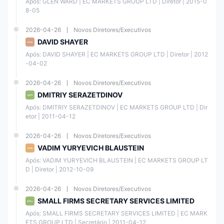
Após: GLEN WARD | EC MARKETS GROUP LTD | Diretor | 2015-0
Poli
T+5
tempo
NZD
8-05
real
2026-04-26
Novos Diretores/Executivos
Atendimento ao Cliente
DAVID SHAYER
Após: DAVID SHAYER | EC MARKETS GROUP LTD | Diretor | 2012
EC Markets oferece múltiplos canais de atendimento ao cliente,
-04-02
permitindo que os traders se conectem com a empresa e busquem
assistência. Os traders podem entrar em contato com a equipe de
suporte ao cliente por telefone no número +248 422 4099 ou por e-
2026-04-26
Novos Diretores/Executivos
mail em support@ecmarkets.sc.
DMITRIY SERAZETDINOV
Além disso, EC Markets mantém presença em várias plataformas de
Após: DMITRIY SERAZETDINOV | EC MARKETS GROUP LTD | Dir
mídia social, como Facebook, Twitter, LinkedIn, YouTube e Instagram,
proporcionando uma oportunidade para os traders se envolverem e
etor | 2011-04-12
interagirem com a empresa.
2026-04-26
Novos Diretores/Executivos
VADIM YURYEVICH BLAUSTEIN
Após: VADIM YURYEVICH BLAUSTEIN | EC MARKETS GROUP LT
D | Diretor | 2012-10-09
2026-04-26
Novos Diretores/Executivos
SMALL FIRMS SECRETARY SERVICES LIMITED
Após: SMALL FIRMS SECRETARY SERVICES LIMITED | EC MARK
ETS GROUP LTD | Secretário | 2011-04-12