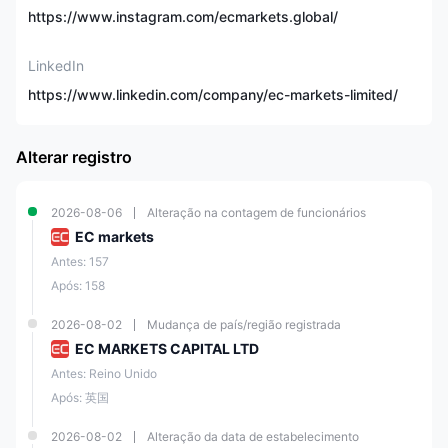
https://www.instagram.com/ecmarkets.global/
Alavancagem Máxima
1:500
LinkedIn
Conta Demo
Sim
https://www.linkedin.com/company/ec-markets-limited/
Spread Mínimo
0.0 pips em diante
Alterar registro
Plataforma de
MT4
Negociação
2026-08-06
Alteração na contagem de funcionários
EC markets
Union pay, otc365,
tether, transferência
Antes: 157
Método de Depósito e
bancária e alguns
Após: 158
Retirada
pagamentos locais como
pagamento THAI QR, VN
2026-08-02
Mudança de país/região registrada
PAY.
EC MARKETS CAPITAL LTD
Antes: Reino Unido
Email, número de
Serviço ao Cliente
telefone, redes sociais
Após: 英国
2026-08-02
Alteração da data de estabelecimento
Exposição a