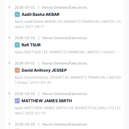
de negociação, permitindo que abram posições maiores e
potencialmente gerem retornos mais altos em negociações bem-
2026-05-02
Novos Diretores/Executivos
sucedidas. Oferece flexibilidade para diversificar estratégias de
negociação e acessar uma exposição de mercado maior.
Aadil Basha AKBAR
Após: Aadil Basha AKBAR | EC MARKETS FINANCIAL LIMITED | Di
Depósito e Retirada
retor | 2021-06-11
EC Markets oferece uma variedade de métodos de pagamento para
depósitos, com a maioria das opções suportando processamento
2026-05-02
Novos Diretores/Executivos
instantâneo (Instant) e sem taxas de depósito, como UnionPay,
Rafi TSUR
OTC365, Thai QR Payment e VN Pay.
Após: Rafi TSUR | EC MARKETS FINANCIAL LIMITED | Outros | --
No entanto, o método de pagamento Poli é uma exceção, exigindo 30
minutos para processamento e cobrando uma taxa de depósito de 4%.
2026-05-02
Novos Diretores/Executivos
EC Markets também oferece várias opções de saque, sendo que a
David Anthony JESSEP
maioria tem um tempo de processamento de T+1. UnionPay, OTC365
e outros métodos geralmente processam saques dentro de 2 horas
Após: David Anthony JESSEP | EC MARKETS FINANCIAL LIMITED 
(9:00 às 18:00, GMT+8). A taxa de câmbio utilizada para saques é
| Diretor | 2010-03-30
geralmente a taxa em tempo real.
Poli e Wire Transfer têm um tempo de processamento de saque mais
2026-05-02
Novos Diretores/Executivos
longo de T+5.
MATTHEW JAMES SMITH
Após: MATTHEW JAMES SMITH | EC MARKETS GLOBAL LTD | Di
Tempo
retor | 2022-03-10
de
Taxa de
Moeda
Depósito
Processa
Depósito
da Conta
mento
2026-05-02
Novos Diretores/Executivos