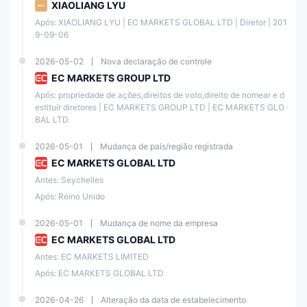
XIAOLIANG LYU
UnionPay
Instant
0%
CNY
Após: XIAOLIANG LYU | EC MARKETS GLOBAL LTD | Diretor | 201
9-09-06
OTC365
Instant
0%
CNY
2026-05-02
Nova declaração de controle
EC MARKETS GROUP LTD
Wire
Após: propriedade de ações,direitos de voto,direito de nomear e d
T+5
0%
USD
Transfer
estituir diretores | EC MARKETS GROUP LTD | EC MARKETS GLO
BAL LTD
Indonesia
Instant
0%
IDR
2026-05-01
Mudança de país/região registrada
EC MARKETS GLOBAL LTD
Malaysia
Instant
0%
MYR
Antes: Seychelles
Após: Reino Unido
Thai QR
Instant
0%
THB
Payment
2026-05-01
Mudança de nome da empresa
EC MARKETS GLOBAL LTD
VN Pay
Instant
0%
VND
Antes: EC MARKETS LIMITED
Após: EC MARKETS GLOBAL LTD
Poli
30 mins
4%
NZD
2026-04-26
Alteração da data de estabelecimento