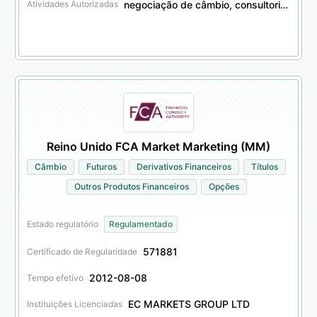
negociação de câmbio, consultoria de investimento em câmbio, negociação de derivativos financeiros, consultoria de investimento em derivativos financeiros
Atividades Autorizadas
Reino Unido FCA Market Marketing (MM)
Câmbio
Futuros
Derivativos Financeiros
Títulos
Outros Produtos Financeiros
Opções
Estado regulatório
Regulamentado
571881
Certificado de Regularidade
2012-08-08
Tempo efetivo
EC MARKETS GROUP LTD
Instituições Licenciadas