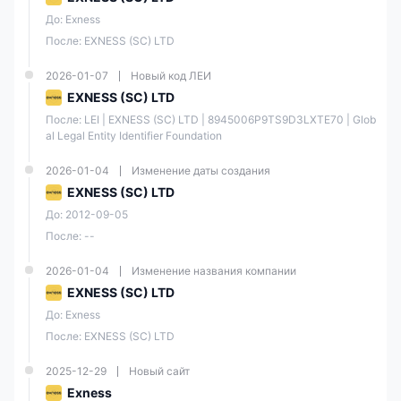
EXNESS ZA (PTY) LTD в Южной Африке, регулируется
FSCA
под
регулирующим номером 51024, имея лицензию на Розничную
До: Exness
Форекс.
После: EXNESS (SC) LTD
Четвертый субъект Exness на Сейшельских островах, Exness (SC)
2026-01-07
Новый код ЛЕИ
Ltd, регулируется
офшорный регулятор FSA
под регулирующим
номером SD025, имея лицензию на розничную Форекс.
EXNESS (SC) LTD
После: LEI | EXNESS (SC) LTD | 8945006P9TS9D3LXTE70 | Glob
Рыночные инструменты
al Legal Entity Identifier Foundation
Exness предлагает различные продукты для торговли CFD,
2026-01-04
Изменение даты создания
охватывающие Форекс, Товары, Акции, Индексы и
криптовалюты
Трейдеры могут получить доступ к этим
EXNESS (SC) LTD
инструментам через популярную торговую платформу MetaTrader
До: 2012-09-05
4 (MT4) или её преемника — платформу MetaTrader 5 (MT5).
Платформы обладают высокой степенью настраиваемости и
После: --
предлагают широкий спектр инструментов и ресурсов для
технического анализа. Также доступны проприетарные терминал
Exness и торговое приложение Exness Trade.
2026-01-04
Изменение названия компании
EXNESS (SC) LTD
Торгуемые активы
Поддерживаются
До: Exness
После: EXNESS (SC) LTD
Форекс
CFD
✔
2025-12-29
Новый сайт
Exness