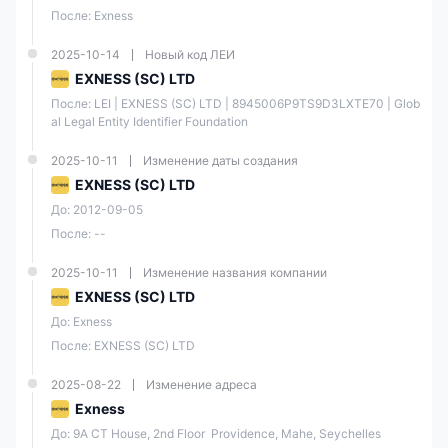
От 0.1
После: Exness
Спред
От 0 пунктов
пункта
2025-10-14
Новый код ЛЕИ
От $0.05
До $3.5
EXNESS (SC) LTD
Комисси
за
за
❌
После: LEI | EXNESS (SC) LTD | 8945006P9TS9D3LXTE70 | Glob
я
сторону
сторону
al Legal Entity Identifier Foundation
за лот
за лот
2025-10-11
Изменение даты создания
Exness Кредитное плечо
EXNESS (SC) LTD
Максимальный Кредитное плечо, предлагаемый Exness,
До: 2012-09-05
составляет до
1:2000
, что является щедрым предложением,
После: --
идеальным для профессиональных трейдеров и Скальперы.
Однако, поскольку Кредитное плечо может увеличить вашу
прибыль, он также может привести к потере средств, особенно
2025-10-11
Изменение названия компании
для неопытных трейдеров. Поэтому крайне важно, чтобы
EXNESS (SC) LTD
трейдеры выбирали правильный размер кредитного плеча,
основываясь на своей терпимости к риску.
До: Exness
Торговые платформы
После: EXNESS (SC) LTD
Exness предлагает трейдерам комплексный набор торговых
2025-08-22
Изменение адреса
платформ для удовлетворения различных торговых потребностей.
Трейдеры могут получить доступ к
Exness
MetaTrader 5 и MetaTrader 4
на рабочем столе или использовать
Exness Торговое
До: 9A CT House, 2nd Floor  Providence, Mahe, Seychelles
приложение, MetaTrader 5 для мобильных устройств и