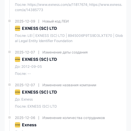
Товары
CFD
✔
После: https://www.exness.com/a/11817674; https://www.exness.
com/a/14385773
Акции
CFD
✔
2025-12-09
Новый код ЛЕИ
EXNESS (SC) LTD
Индексы
CFD
✔
После: LEI | EXNESS (SC) LTD | 8945006P9TS9D3LXTE70 | Glob
al Legal Entity Identifier Foundation
Криптовалюта
CFD
✔
2025-12-07
Изменение даты создания
Облигации
❌
EXNESS (SC) LTD
До: 2012-09-05
Опционы
❌
После: --
2025-12-07
Изменение названия компании
ETF
❌
EXNESS (SC) LTD
До: Exness
Exness Минимальный депозит
После: EXNESS (SC) LTD
Однако фактическая минимальная сумма, необходимая для
начала торговли, будет варьироваться в зависимости от
2025-12-06
Изменение количества сотрудников
нескольких факторов, включая
тип счета
вы выбираете
способ
Exness
оплаты, который вы используете для пополнения
,
региональные нормативные акты
, и преобладающий
рыночные