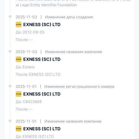
al Legal Entity Identifier Foundation
Комиссия
❌
2025-11-03
Изменение даты создания
Счёт Профессиональный счет — это счёт, который может
EXNESS (SC) LTD
удовлетворить потребности опытных трейдеров. Он отличается
сверхнизкими спредами, иногда даже без спредов. Его
До: 2012-09-05
исполнение подходит для Скальперы, Дневные трейдеры и
алгоритмических трейдеров.
Для профессионального счета
После: --
требуется минимальный депозит в размере $200
.
2025-11-03
Изменение названия компании
Тип
EXNESS (SC) LTD
счета
Сырой
До: Exness
Професс
Pro
Zero
спред
иональн
После: EXNESS (SC) LTD
ый
2025-11-01
Изменение регистрационного номера
EXNESS (SC) LTD
Мин.
$200
депозит
До: C8423606
После: --
Макс.
кредитн
1:2000
2025-11-01
Изменение названия компании
ое плечо
EXNESS (SC) LTD
До: EXNESS (SC) LTD