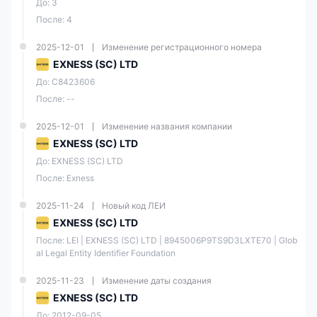
До: 3
условия
.
После: 4
Вот таблица, показывающая сравнение минимального депозита
Exness с другими брокерами:
2025-12-01
Изменение регистрационного номера
EXNESS (SC) LTD
Брокер
Минимальный депозит
До: C8423606
После: --
Минимальный депозит
может варьироваться
2025-12-01
Изменение названия компании
в зависимости от
EXNESS (SC) LTD
вашего способа оплаты
или географического
До: EXNESS (SC) LTD
местоположения
После: Exness
$100
2025-11-24
Новый код ЛЕИ
EXNESS (SC) LTD
$200
После: LEI | EXNESS (SC) LTD | 8945006P9TS9D3LXTE70 | Glob
al Legal Entity Identifier Foundation
$100
2025-11-23
Изменение даты создания
EXNESS (SC) LTD
Типы счетов/Комиссии Exness
До: 2012-09-05