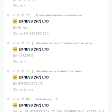
После: --
Помимо безрисковых
демо-счета
, Exness предлагает
стандартный и профессиональный
счета. Стандартный счет —
это комиссионный, многофункциональный счет, подходящий для
2025-11-23
Изменение названия компании
всех трейдеров, включая новичков, предлагающий рыночное
исполнение, стабильные спреды и отсутствие рекотировок.
EXNESS (SC) LTD
До: Exness
Тип счёта
Стандарт
После: EXNESS (SC) LTD
Стандарт
Стандарт
Центовый
2025-11-17
Изменение регистрационного номера
EXNESS (SC) LTD
Минимальный депозит может
варьироваться в зависимости от
До: C8423606
Мин. депозит
вашего способа оплаты или
После: --
географического
местоположения
2025-11-17
Изменение названия компании
EXNESS (SC) LTD
Макс.
кредитное
1:2000
До: EXNESS (SC) LTD
плечо
После: Exness
2025-11-05
Новый код ЛЕИ
От 0.2
От 0.3
Спред
пунктов
пунктов
EXNESS (SC) LTD
После: LEI | EXNESS (SC) LTD | 8945006P9TS9D3LXTE70 | Glob