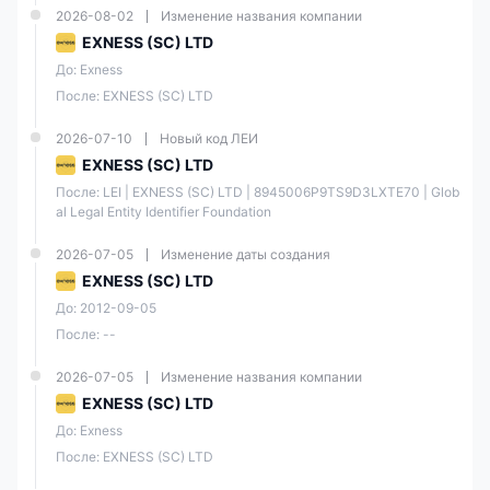
2026-08-02
Изменение названия компании
От 0.2 пунктов
Спред
EXNESS (SC) LTD
(Стандартный счет)
До: Exness
После: EXNESS (SC) LTD
MT4/5, Exness Terminal,
Торговая платформа
Exness Trade app
2026-07-10
Новый код ЛЕИ
EXNESS (SC) LTD
Социальный трейдинг
✅
После: LEI | EXNESS (SC) LTD | 8945006P9TS9D3LXTE70 | Glob
al Legal Entity Identifier Foundation
Skrill, Neteller,
Способ оплаты
Банковские карты
2026-07-05
Изменение даты создания
EXNESS (SC) LTD
Круглосуточный
До: 2012-09-05
Поддержка клиентов
онлайн-чат
После: --
Плюсы и минусы Exness
2026-07-05
Изменение названия компании
EXNESS (SC) LTD
До: Exness
Плюсы
Минусы
После: EXNESS (SC) LTD
Широкий выбор
Не предлагаются