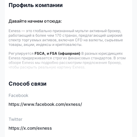
Профиль компании
Давайте начнем отсюда:
Exness — это глобально признанный мульти-активный брокер,
работающий в более чем 170 странах, предлагающий широкий
спектр торгуемых активов, включая CFD на валюты, сырьевые
товары, акции, индексы и криптовалюты.
Регулируется
FSCA, и FSA (офшорная)
В разных юрисдикциях
Exness придерживается строгих финансовых стандартов. В этом
обзоре Exness мы подробно рассмотрим предложения брокер,
чтобы раскрыть реальную картину Exness.
Быстро
Exness
Обзор
Способ связи
Facebook
Основана в
2008
https://www.facebook.com/exness/
Зарегистрирована в
Кипр
Twitter
Регулируется
FSCA, FSA (Офшор)
https://x.com/exness