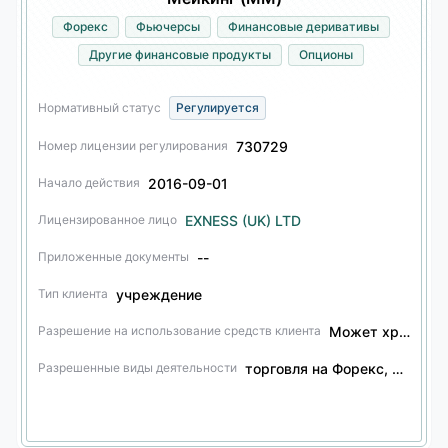
Форекс
Фьючерсы
Финансовые деривативы
Другие финансовые продукты
Опционы
Нормативный статус
Регулируется
730729
Номер лицензии регулирования
2016-09-01
Начало действия
EXNESS (UK) LTD
Лицензированное лицо
--
Приложенные документы
учреждение
Тип клиента
Может хранить средства клиентов.
Разрешение на использование средств клиента
торговля на Форекс, форекс-агент, торговля фьючерсами, агент по фьючерсам, торговля финансовыми деривативами, агент по финансовым деривативам, торговля другими финансовыми продуктами, агент по другим финансовым продуктам, торговля опционами, агент по опционам
Разрешенные виды деятельности