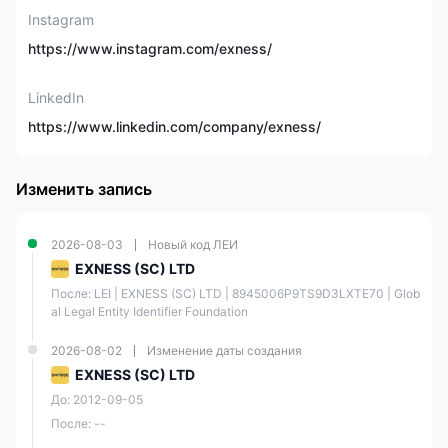
CFD на форекс,
Instagram
металлы,
Рыночные
https://www.instagram.com/exness/
криптовалюты,
инструменты
энергоносители, акции,
индексы.
LinkedIn
https://www.linkedin.com/company/exness/
Демо-счет
✅
Изменить запись
Standard, Standard
Тип счета
Cent, Pro, Zero, Raw
Spread
2026-08-03
Новый код ЛЕИ
EXNESS (SC) LTD
Минимальный депозит
может варьироваться
После: LEI | EXNESS (SC) LTD | 8945006P9TS9D3LXTE70 | Glob
в зависимости от
al Legal Entity Identifier Foundation
Мин. депозит
вашего способа оплаты
или географического
2026-08-02
Изменение даты создания
местоположения
EXNESS (SC) LTD
До: 2012-09-05
Макс. кредитное
1:2000
плечо
После: --