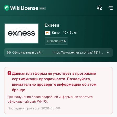
Exness
Кипр
10-15 лет
Лицензии:
4
Официальный сайт:
https://www.exness.com/a/11817674, https://www.exness.com/a/14385773
Данная платформа не участвует в программе
сертификации прозрачности. Пожалуйста,
внимательно проверьте информацию об этом
бренде.
Для получения более подробной информации посетите
официальный сайт WikiFX.
Последняя проверка: 2026-08-06