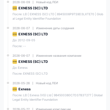
2026-06-09
Новый код ЛЕИ
торговых
торговые бонусы или
инструментов
акции
EXNESS (SC) LTD
После: LEI | EXNESS (SC) LTD | 8945006P9TS9D3LXTE70 | Glob
al Legal Entity Identifier Foundation
Простое в
использовании и
настраиваемое
2026-06-07
Изменение даты создания
торговое ПО
EXNESS (SC) LTD
До: 2012-09-05
Подробная таблица
После: --
торговых условий на
экране инструмента
2026-06-07
Изменение названия компании
EXNESS (SC) LTD
Беспроцентные и
До: Exness
мгновенные депозиты
и выводы средств из
После: EXNESS (SC) LTD
Exness**В Exness 95%
выводов
2026-05-26
Новый код ЛЕИ
обрабатываются
Exness
мгновенно (менее 1
минуты). Ваш
После: LEI | Exness (VG) Ltd | 984500380C7D37B3T277 | Global 
выбранный платежный
Legal Entity Identifier Foundation
провайдер
обрабатывает
2026-05-22
Изменение юрисдикции