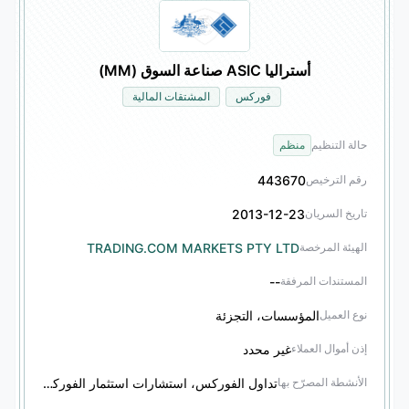
أستراليا ASIC صناعة السوق (MM)
فوركس
المشتقات المالية
حالة التنظيم
منظم
443670
رقم الترخيص
2013-12-23
تاريخ السريان
TRADING.COM MARKETS PTY LTD
الهيئة المرخصة
--
المستندات المرفقة
المؤسسات، التجزئة
نوع العميل
غير محدد
إذن أموال العملاء
تداول الفوركس، استشارات استثمار الفوركس، تداول المشتقات المالية، استشارات استثمار المشتقات المالية
الأنشطة المصرّح بها