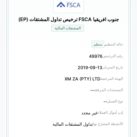
جنوب افريقيا FSCA ترخيص تداول المشتقات (EP)
المشتقات المالية
حالة التنظيم
منظم
49976
رقم الترخيص
2019-09-13
تاريخ السريان
XM ZA (PTY) LTD
الهيئة المرخصة
--
المستندات المرفقة
--
نوع العميل
غير محدد
إذن أموال العملاء
تداول المشتقات المالية
الأنشطة المصرّح بها