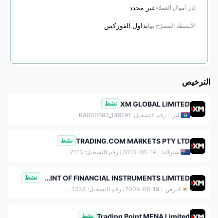
غير محدد
إذن أموال العملاء
تداول الفوركس
الأنشطة المصرّح بها
الترخيص
XM GLOBAL LIMITED
نشط
بليز
رقم التسجيل: RA000693_149291
TRADING.COM MARKETS PTY LTD
نشط
أستراليا
2013-06-19
رقم التسجيل: 164367113
TRADING POINT OF FINANCIAL INSTRUMENTS LIMITED
نشط
قبرص
2009-06-19
رقم التسجيل: HE251334
Trading Point MENA Limited
نشط