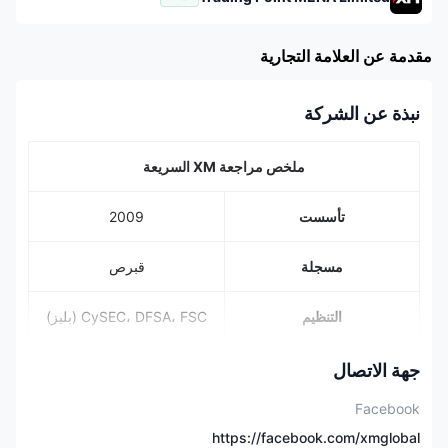
مقدمة عن العلامة التجارية
نبذة عن الشركة
ملخص مراجعة XM السريعة
تأسست
2009
مسجلة
قبرص
التنظيم
CySEC، DFSA، FSC (بليز)
أكثر من 1,400، فوركس،
جهة الاتصال
سلع، معادن ثمينة، أسهم،
أدوات السوق
أسهم توربو، مؤشرات
Facebook
الأسهم، طاقة، مؤشرات
ذاتية الطابع
https://facebook.com/xmglobal