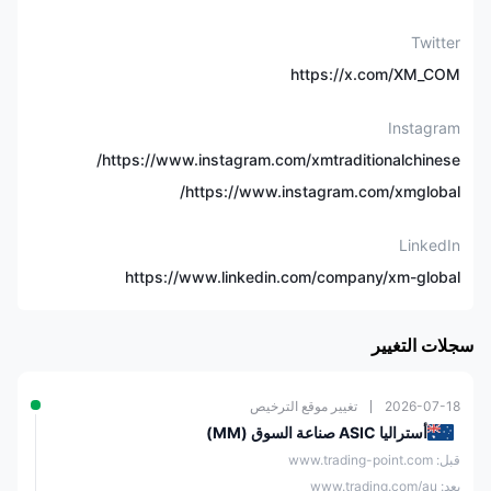
حساب تجريبي
✅
(30 يومًا)
Twitter
https://x.com/XM_COM
قياسي، منخفض للغاية،
نوع الحساب
أسهم
Instagram
https://www.instagram.com/xmtraditionalchinese/
الحد الأدنى للإيداع
$5
https://www.instagram.com/xmglobal/
الرافعة المالية القصوى
1:1000
LinkedIn
https://www.linkedin.com/company/xm-global
الفارق
ابتداءً من 0.8 نقطة
منصة التداول
MT4/5، تطبيق XM
سجلات التغيير
تداول النسخ
✅
2026-07-18
تغيير موقع الترخيص
أستراليا ASIC صناعة السوق (MM)
بطاقات الائتمان/الخصم،
قبل: www.trading-point.com
التحويلات البنكية، محافظ
طرق الدفع
إلكترونية (قد تختلف اعتمادًا
بعد: www.trading.com/au