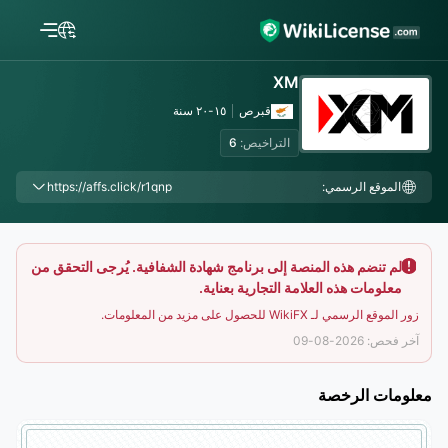
XM
قبرص
١٥-٢٠ سنة
التراخيص:
6
الموقع الرسمي:
https://affs.click/r1qnp
لم تنضم هذه المنصة إلى برنامج شهادة الشفافية. يُرجى التحقق من
معلومات هذه العلامة التجارية بعناية.
زور الموقع الرسمي لـ WikiFX للحصول على مزيد من المعلومات.
آخر فحص: 2026-08-09
معلومات الرخصة