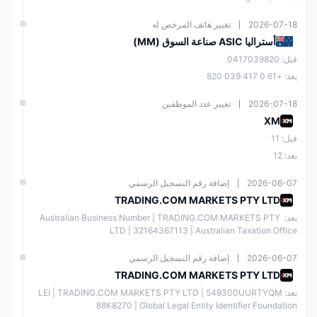
على بلد التسجيل)
2026-07-18
تغيير هاتف المرخص له
أستراليا ASIC صناعة السوق (MM)
البريد الإلكتروني، الدردشة
المباشرة، تليجرام، والهاتف
قبل: 0417039820
دعم العملاء
بعد: +61 0 417 039 820
هاتف: +357 25029933
2026-07-18
تغيير عدد الموظفين
XM
الولايات المتحدة الأمريكية،
قيود إقليمية
كندا، الأرجنتين، إسرائيل
قبل: 11
وجمهورية إيران الإسلامية
بعد: 12
2026-06-07
إضافة رقم التسجيل الرسمي
مكافأة إيداع 20% تصل إلى
$2,000 (لا تُقدم مكافأة
TRADING.COM MARKETS PTY LTD
مكافأة
تحت الكيان الذي ينظمه
بعد: Australian Business Number | TRADING.COM MARKETS PTY 
CySEC في أوروبا)
LTD | 32164367113 | Australian Taxation Office
إخلاء المسؤولية:
تعمل مجموعة XM على نطاق عالمي تحت كيانات مختلفة.
2026-06-07
إضافة رقم التسجيل الرسمي
تختلف المنتجات والخدمات والميزات المدرجة في هذه الصفحة بين كيانات XM.
لمزيد من المعلومات، يرجى زيارة موقع الويب XM.
TRADING.COM MARKETS PTY LTD
بعد: LEI | TRADING.COM MARKETS PTY LTD | 549300UURTYQM
معلومات عامة عن XM
88K8270 | Global Legal Entity Identifier Foundation