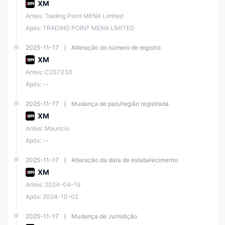
XM
Sim, XM é regulado por várias agências como CySEC, DFSA e FSC
Antes: Trading Point MENA Limited
(Belize).
Após: TRADING POINT MENA LIMITED
Qual é o depósito mínimo necessário para abrir uma conta na XM?
O depósito mínimo necessário para as duas primeiras contas (conta
2025-11-17
Alteração do número de registro
Standard e conta Ultra Low) é de $5, enquanto para a conta Shares é
XM
de $10.000.
Antes: C207330
Quais plataformas de negociação a XM oferece?
Após: --
XM oferece as plataformas de negociação mais populares do setor:
MT4 e MT5, além de seu próprio aplicativo móvel.
2025-11-17
Mudança de país/região registrada
Qual é a alavancagem máxima oferecida pela XM?
XM
A alavancagem máxima oferecida pela XM é de 1:1000.
Antes: Maurício
Após: --
A XM oferece uma conta demo?
Sim, XM oferece uma conta demo de 30 dias para os clientes
2025-11-17
Alteração da data de estabelecimento
praticarem sem arriscar seu próprio dinheiro.
XM
Antes: 2024-04-19
Após: 2024-10-02
2025-11-17
Mudança de Jurisdição