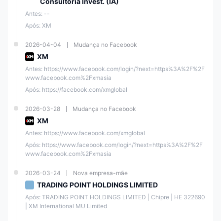
Consultoria Invest. (IA)
ora
tada
Antes: --
Após: XM
Trad
ing
2026-04-04
Mudança no Facebook
Poin
Mar
XM
Reg
t of
ket
CYS
ula
Fina
Maki
120/
Antes: https://www.facebook.com/login/?next=https%3A%2F%2F
EC
men
ncial
ng
10
www.facebook.com%2Fxmasia
tado
Instr
(MM
Após: https://facebook.com/xmglobal
ume
)
nts
Ltd
2026-03-28
Mudança no Facebook
XM
Trad
Antes: https://www.facebook.com/xmglobal
Lice
ing
nça
Após: https://www.facebook.com/login/?next=https%3A%2F%2F
Reg
Poin
de
F00
www.facebook.com%2Fxmasia
DFS
ula
t
Fore
348
A
men
MEN
x de
4
2026-03-24
Nova empresa-mãe
tado
A
Varej
Limit
TRADING POINT HOLDINGS LIMITED
o
ed
Após: TRADING POINT HOLDINGS LIMITED | Chipre | ΗΕ 322690 
| XM International MU Limited
Lice