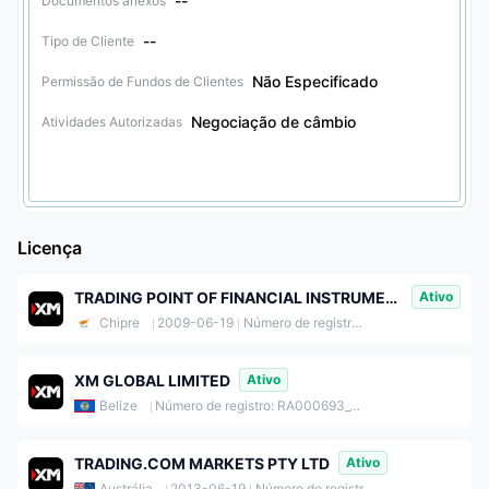
--
Documentos anexos
--
Tipo de Cliente
Não Especificado
Permissão de Fundos de Clientes
Negociação de câmbio
Atividades Autorizadas
Licença
TRADING POINT OF FINANCIAL INSTRUMENTS LIMITED
Ativo
Chipre
2009-06-19
Número de registro: HE251334
XM GLOBAL LIMITED
Ativo
Belize
Número de registro: RA000693_149291
TRADING.COM MARKETS PTY LTD
Ativo
Austrália
2013-06-19
Número de registro: 164367113