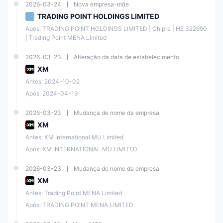
Reg
XM
nça
2026-03-24
Nova empresa-mãe
ulad
Glob
de
000
TRADING POINT HOLDINGS LIMITED
FSC
o
al
Fore
261/
Offs
Limit
x de
397
Após: TRADING POINT HOLDINGS LIMITED | Chipre | ΗΕ 322690 
hore
ed
Varej
| Trading Point MENA Limited
o
2026-03-23
Alteração da data de estabelecimento
A regulamentação multi-entidades oferece uma maior proteção ao
XM
cliente, pois significa que o corretor está sujeito a múltiplos conjuntos
Antes: 2024-10-02
de regulamentações e padrões. Além disso, isso pode melhorar a
reputação do corretor na indústria.
Após: 2024-04-19
2026-03-23
Mudança de nome da empresa
XM
Instrumentos de Mercado
Antes: XM International MU Limited
XM oferece aos seus traders uma ampla variedade de mais de
1.400
Após: XM INTERNATIONAL MU LIMITED
instrumentos financeiros, incluindo
forex, commodities, metais
preciosos, ações, ações Turbo, índices de ações, energias e
índices temáticos
. Essa variedade permite que os traders
2026-03-23
Mudança de nome da empresa
diversifiquem suas carteiras e aproveitem diferentes mercados para
XM
implementar diferentes estratégias de negociação.
Antes: Trading Point MENA Limited
Classe de Ativos
Suportado
Após: TRADING POINT MENA LIMITED