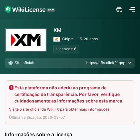
XM
Chipre
15-20 anos
Licenças:
6
Site oficial:
https://affs.click/r1qnp
Esta plataforma não aderiu ao programa de
certificação de transparência. Por favor, verifique
cuidadosamente as informações sobre esta marca.
Visite o site oficial da WikiFX para obter mais informações.
Última verificação: 2026-08-07
Informações sobre a licença