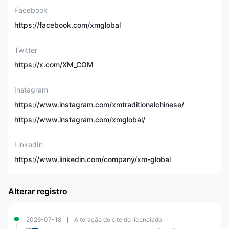
commodities, metais
Facebook
Instrumentos de
preciosos, ações, ações
Mercado
Turbo, índices de ações,
https://facebook.com/xmglobal
energias, índices
temáticos
Twitter
https://x.com/XM_COM
Conta Demo
✅
(30 dias)
Instagram
Padrão, Ultra Baixo,
Tipo de Conta
Ações
https://www.instagram.com/xmtraditionalchinese/
https://www.instagram.com/xmglobal/
Depósito Mínimo
$5
LinkedIn
Alavancagem Máxima
1:1000
https://www.linkedin.com/company/xm-global
Spread
A partir de 0,8 pips
Alterar registro
Plataforma de
MT4/5, Aplicativo XM
Negociação
2026-07-18
Alteração do site do licenciado