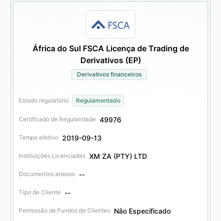
África do Sul FSCA Licença de Trading de
Derivativos (EP)
Derivativos financeiros
Estado regulatório
Regulamentado
49976
Certificado de Regularidade
2019-09-13
Tempo efetivo
XM ZA (PTY) LTD
Instituições Licenciadas
--
Documentos anexos
--
Tipo de Cliente
Não Especificado
Permissão de Fundos de Clientes