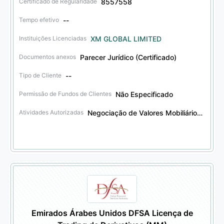
8557558
Certificado de Regularidade
--
Tempo efetivo
XM GLOBAL LIMITED
Instituições Licenciadas
Parecer Jurídico (Certificado)
Documentos anexos
--
Tipo de Cliente
Não Especificado
Permissão de Fundos de Clientes
Negociação de Valores Mobiliários、Agência de Valores Mobiliários
Atividades Autorizadas
Emirados Árabes Unidos DFSA Licença de