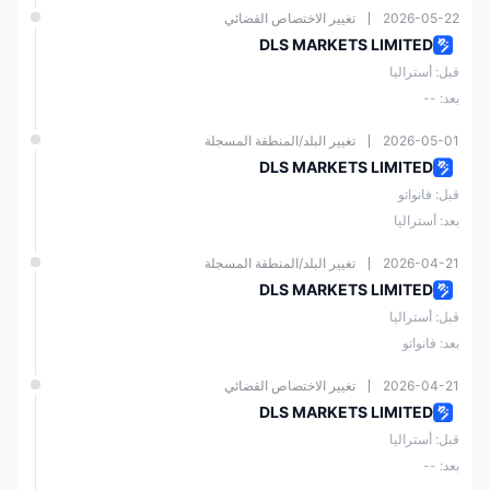
التجارية
2026-05-22
تغيير الاختصاص القضائي
DLS MARKETS LIMITED
عمولات وانتشارات منخفضة
لا حساب تجريبي
قبل: أستراليا
بعد: --
لا رسوم سحب
2026-05-01
تغيير البلد/المنطقة المسجلة
دعم متعدد اللغات
DLS MARKETS LIMITED
قبل: فانواتو
بعد: أستراليا
تداول اجتماعي متاح
2026-04-21
تغيير البلد/المنطقة المسجلة
عروض ترويجية متوفرة
DLS MARKETS LIMITED
قبل: أستراليا
هل DLSM شرعية؟
بعد: فانواتو
السل
الحال
الكيا
2026-04-21
تغيير الاختصاص القضائي
البلد
نوع
رقم
طة
ة
ن
DLS MARKETS LIMITED
المنظ
الترخ
الترخي
المنظ
الحالي
المنظ
م
يص
ص
قبل: أستراليا
مة
ة
م
بعد: --