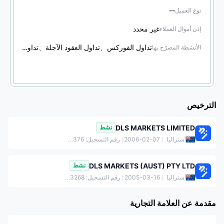
--
نوع العميل
غير محدد
إذن أموال العملاء
تداول الفوركس、تداول العقود الآجلة、تداول الأوراق المالية、تداول السندات、تداول الخيارات
الأنشطة المصرّح بها
الترخيص
DLS MARKETS LIMITED
نشط
أستراليا
2006-02-07
رقم التسجيل: 673840376
DLS MARKETS (AUST) PTY LTD
نشط
أستراليا
2005-03-16
رقم التسجيل: 113403268
مقدمة عن العلامة التجارية