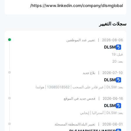
الانتشار
من 0 نقطة
https://www.linkedin.com/company/dlsmglobal/
منصة التداول
MT4، MT5
سجلات التغيير
الحد الأدنى للإيداع
$100
2026-08-06
تغيير عدد الموظفين
التداول الاجتماعي
✅
DLSM
قبل: 19
الدردشة المباشرة
بعد: 20
2026-07-10
بلاغ جديد
البريد الإلكتروني:
DLSM
support@dlsm.com
بعد: DLSM | غير قادر على السحب | 13685018562 | هولندا
وسائل التواصل الاجتماعي:
دعم العملاء
2026-06-16
فحص جديد في الموقع
LinkedIn، Instagram،
Telegram، YouTube
DLSM
بعد: DLSM | أستراليا | إيجابي
العنوان: وحدة 3، الطابق
الثالث، بيفيو هاوس، طريق
2026-06-01
تغيير البلد/المنطقة المسجلة
ليني، 11/OD22/003.