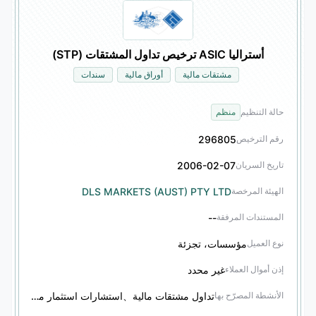
أستراليا ASIC ترخيص تداول المشتقات (STP)
مشتقات مالية
أوراق مالية
سندات
حالة التنظيم
منظم
296805
رقم الترخيص
2006-02-07
تاريخ السريان
DLS MARKETS (AUST) PTY LTD
الهيئة المرخصة
--
المستندات المرفقة
مؤسسات، تجزئة
نوع العميل
غير محدد
إذن أموال العملاء
تداول مشتقات مالية、استشارات استثمار مشتقات مالية、تداول أوراق مالية、استشارات استثمار أوراق مالية、تداول سندات、استشارات استثمار سندات
الأنشطة المصرّح بها