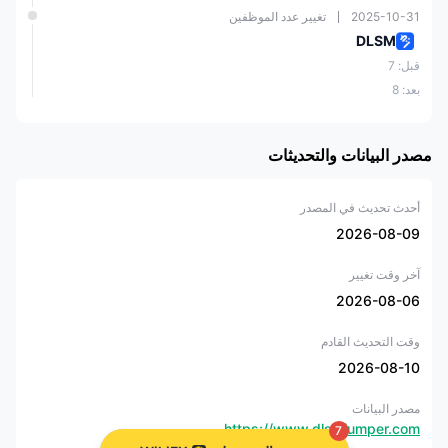
ما الذي يمكنني التداول به على DLSM؟
2025-10-31
تغيير عدد الموظفين
DLSM
DLSM تقدم للتجار فرصة التداول في العملات، المؤشرات، المعادن، السلع،
والأسهم.
قبل: 7
بعد: 8
الأدوات التجارية
مدعوم
العملات
✔
مصدر البيانات والتحديثات
المؤشرات
✔
أحدث تحديث في المصدر
2026-08-09
المعادن
✔
آخر وقت تغيير
2026-08-06
السلع
✔
وقت التحديث القادم
الأسهم
✔
2026-08-10
السندات
❌
مصدر البيانات
https://www.dlsmjumper.com
7