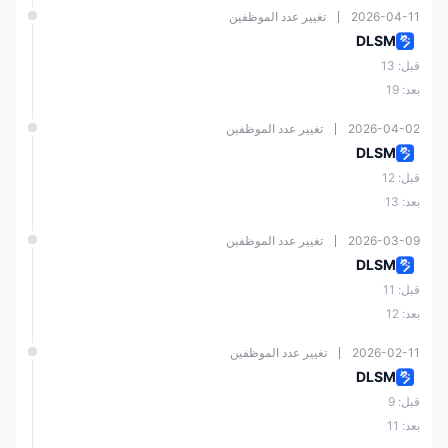
الهيئة
2026-04-11
تغيير عدد الموظفين
الأست
رالية
DLS
DLSM
للأورا
MAR
قبل: 13
ق
KET
000
بعد: 19
أسترا
المالي
S
خدمة
منظم
296
ليا
ة
(AU
مالية
805
والاس
ST)
2026-04-02
تغيير عدد الموظفين
تثمارا
PTY
DLSM
ت
LTD
(ASI
قبل: 12
C)
بعد: 13
2026-03-09
تغيير عدد الموظفين
الهيئة
الخدم
DLSM
ترخي
ات
DLS
ص
قبل: 11
المالي
رقابة
Mar
فانوات
الفور
700
ة في
بحري
kets
بعد: 12
و
كس
455
فانوات
ة
Limit
للتجز
و
ed
ئة
2026-02-11
تغيير عدد الموظفين
(VFS
DLSM
C)
قبل: 9
بعد: 11