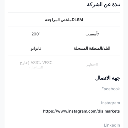
نبذة عن الشركة
DLSM
ملخص المراجعة
تأسست
2001
البلد/المنطقة المسجلة
فانواتو
ASIC، VFSC (خارج
التنظيم
الساحل)
جهة الاتصال
العملات، المؤشرات،
أدوات السوق
المعادن، السلع، الأسهم
Facebook
حساب تجريبي
❌
Instagram
https://www.instagram.com/dls.markets
الرافعة المالية
تصل إلى 1:1000
LinkedIn