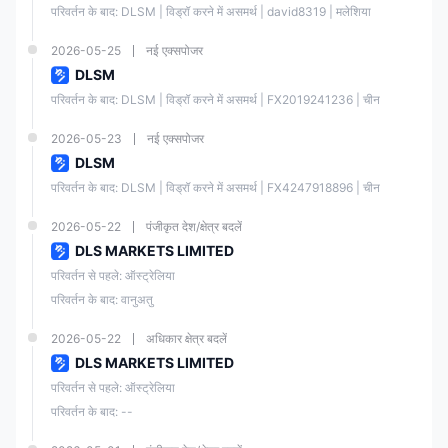
परिवर्तन के बाद: DLSM | विड्रॉ करने में असमर्थ | david8319 | मलेशिया
DLSM जानकारी
2026-05-25
नई एक्सपोजर
DLSM
DLSM, 2001 में स्थापित, वानुआतू में पंजीकृत एक दलाल है। यह विदेशी मुद्रा, सूचकांक,
धातु, कमोडिटीज़, और शेयरों को कवर करने वाले व्यापारिक उपकरण प्रदान करता है। यह
परिवर्तन के बाद: DLSM | विड्रॉ करने में असमर्थ | FX2019241236 | चीन
ASIC द्वारा नियामित है और VFSC द्वारा विदेश में नियामित है, दो खाता प्रकार प्रदान करता
है, जिसमें $100 का न्यूनतम जमा और 1:1000 तक का लीवरेज शामिल है।
2026-05-23
नई एक्सपोजर
DLSM
लाभ और हानियाँ
परिवर्तन के बाद: DLSM | विड्रॉ करने में असमर्थ | FX4247918896 | चीन
लाभ
हानियाँ
2026-05-22
पंजीकृत देश/क्षेत्र बदलें
DLS MARKETS LIMITED
ASIC द्वारा नियामित
विदेशी नियामन जोखिम
परिवर्तन से पहले: ऑस्ट्रेलिया
परिवर्तन के बाद: वानुअतु
MT4 और MT5 समर्थित
क्षेत्रीय प्रतिबंध
2026-05-22
अधिकार क्षेत्र बदलें
DLS MARKETS LIMITED
व्यापारिक उपकरणों की व्यापक
सीमित भुगतान विकल्प
परिवर्तन से पहले: ऑस्ट्रेलिया
श्रेणी
परिवर्तन के बाद: --
कम कमीशन और स्प्रेड
कोई डेमो खाता नहीं