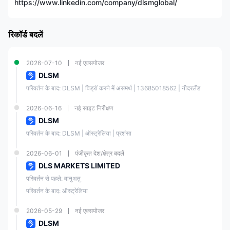
https://www.linkedin.com/company/dlsmglobal/
व्यापार प्लेटफॉर्म
MT4, MT5
रिकॉर्ड बदलें
न्यूनतम जमा
$100
2026-07-10
नई एक्सपोजर
सोशल ट्रेडिंग
✅
DLSM
परिवर्तन के बाद: DLSM | विड्रॉ करने में असमर्थ | 13685018562 | नीदरलैंड
लाइव चैट
2026-06-16
नई साइट निरीक्षण
DLSM
ईमेल: support@dlsm.com
परिवर्तन के बाद: DLSM | ऑस्ट्रेलिया | प्रशंसा
सोशल मीडिया: लिंक्डइन,
ग्राहक समर्थन
2026-06-01
पंजीकृत देश/क्षेत्र बदलें
इंस्टाग्राम, टेलीग्राम, यूट्यूब
DLS MARKETS LIMITED
परिवर्तन से पहले: वानुअतु
पता: यूनिट 3, 3 र्ड फ्लोर, बेव्यू
परिवर्तन के बाद: ऑस्ट्रेलिया
हाउस, लिनी हाईवे,
11/OD22/003। वानुआतू
2026-05-29
नई एक्सपोजर
DLSM
क्षेत्रीय प्रतिबंध
संयुक्त राज्य अमेरिका