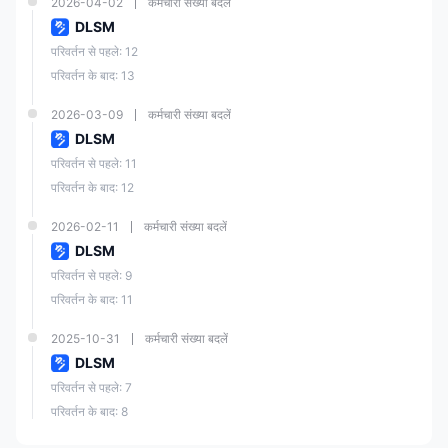
2026-04-02
कर्मचारी संख्या बदलें
सिक्यो
ट्स
DLSM
रिटीज
(ऑ
ऑ
और
000
परिवर्तन से पहले: 12
स्ट्रे
नियामि
वित्तीय
स्ट्रे
296
इन्वे
लिया)
त
सेवा
परिवर्तन के बाद: 13
805
लिया
स्टमें
पीटीवा
ट्स
ई
2026-03-09
कर्मचारी संख्या बदलें
कमीश
लिमिटे
न
DLSM
ड
(ASI
परिवर्तन से पहले: 11
C)
परिवर्तन के बाद: 12
वानुआ
2026-02-11
कर्मचारी संख्या बदलें
तू
DLSM
फाइनें
रिटेल
DLS
विदेश
शियल
परिवर्तन से पहले: 9
फॉरे
Mar
वानुआ
में
सर्विसे
700
परिवर्तन के बाद: 11
kets
क्स
तू
नियामि
455
ज
Limit
लाइसें
त
कमीश
ed
स
2025-10-31
कर्मचारी संख्या बदलें
न
DLSM
(VFS
C)
परिवर्तन से पहले: 7
परिवर्तन के बाद: 8