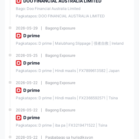
DOO FINANCIAL AUSTRALIA LIMITED
PETER ELISH INVESTMENTS SECURITIES
, ang kanyang entidad sa
Estados Unidos, ay awtorisado at regulado ng Financial Industry
Bago: Doo Financial Australia Limited
Regulatory Authority (FINRA) sa ilalim ng
regulatory license number
Pagkatapos: DOO FINANCIAL AUSTRALIA LIMITED
24409 / SEC: 8-41551,
na may lisensya
para sa Financial Service.
2026-05-29
Bagong Exposure
Doo Financial Labuan Limited
, ang kanyang entidad sa Malaysia, ay
awtorisado at regulado ng Labuan Financial Services Authority (LFSA)
D prime
sa ilalim ng
regulatory license number MB/23/0108,
na may
Pagkatapos: D prime | Malubhang Slippage | 强者自救 | Ireland
lisensya
para sa Straight Through Processing (STP).
2026-05-25
Bagong Exposure
Doo Prime Vanuatu Limited
, ang kanyang entidad sa Vanuatu, ay
awtorisado at regulado ng Vanuatu Financial Services Commission
D prime
(VFSC) sa ilalim ng regulatory license number 70038, na mayroong
Pagkatapos: D prime | Hindi maalis | FX7899613582 | Japan
lisensya para sa retail forex operation
din.
2026-05-22
Bagong Exposure
DOO FINANCIAL AUSTRALIA LIMITED
, ang kanyang Australian
entity, ay awtorisado at regulado ng Australia Securities & Investment
D prime
Commission (ASIC) sa ilalim ng
regulatory license number 222650
,
Pagkatapos: D prime | Hindi maalis | FX2366592571 | Tsina
na may lisensya para sa Investment Advisory Lincense
.
2026-05-22
Bagong Exposure
Mga Kalamangan at Disadvantage
D prime
Doo Prime ay nag-aalok ng
higit sa 10,000 sikat na tradable assets
,
Pagkatapos: D prime | iba pa | FX3219471522 | Tsina
at
ibat-ibang mga plataporma sa pag-trade
, na nagbibigay ng
kakayahang magpasya at magkaroon ng iba't ibang pagpipilian para
2026-05-22
Pagbabago sa hurisdiksyon
sa mga trader. Bukod dito, mayroong mga social trading features na