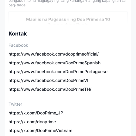
pangako nito na magbigay ng isang kahanga-hangang kapaligiran sa
pag-trade.
Mabilis na Pagsusuri ng Doo Prime sa 10
Pangunahing Punto
Kontak
Nakarehistro sa
UK
Facebook
https://www.facebook.com/dooprimeofficial/
FSA (Offshore), FINRA,
Regulado ng
LFSA, VFSC (Offshore),
https://www.facebook.com/DooPrimeSpanish
ASIC
https://www.facebook.com/DooPrimePortuguese
https://www.facebook.com/DooPrimeVI
Taon ng Pagkakatatag
2014
https://www.facebook.com/DooPrimeTH/
Mga pares ng pera, mga
indeks, mga komoditi,
Instrumento sa Pag-
Twitter
mga metal, enerhiya,
trade
mga stock, mga futures,
https://x.com/DooPrime_JP
mga sekuridad
https://x.com/dooprime
https://x.com/DooPrimeVietnam
Minimum na Unang
$100