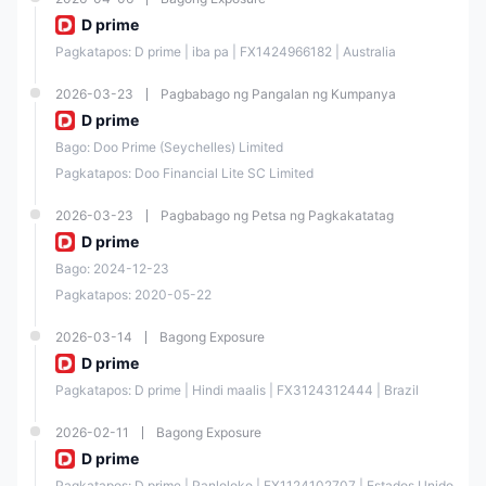
Minimu
D prime
m
$100
$100
$5,000
Deposit
Pagkatapos: D prime | iba pa | FX1424966182 | Australia
2026-03-23
Pagbabago ng Pangalan ng Kumpanya
Spreads
High
Medium
Low
D prime
Bago: Doo Prime (Seychelles) Limited
Free
Pagkatapos: Doo Financial Lite SC Limited
Demo
2026-03-23
Pagbabago ng Petsa ng Pagkakatatag
Expert
D prime
Advisor
Bago: 2024-12-23
Pagkatapos: 2020-05-22
Hedging
Position
2026-03-14
Bagong Exposure
s
D prime
Pagkatapos: D prime | Hindi maalis | FX3124312444 | Brazil
Order
Executio
Market Execution
n
2026-02-11
Bagong Exposure
D prime
Ang Cent account ay dinisenyo para sa mga nagsisimula pa lamang sa
Pagkatapos: D prime | Panloloko | FX1124102707 | Estados Unido