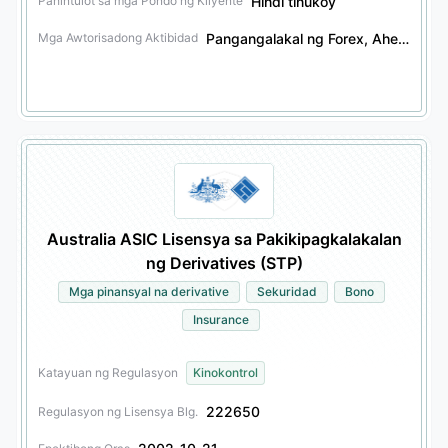
Hindi tinukoy
Pahintulot sa mga Pondo ng Kliyente
Pangangalakal ng Forex, Ahensiya ng Forex, Pangangalakal ng mga Deribatibong Pinansyal, Ahensiya ng mga Deribatibong Pinansyal, Pangangalakal ng mga Seguridad, Ahensiya ng mga Seguridad, Pangangalakal ng mga Bono, Ahensiya ng mga Bono, Pangangalakal ng Ibang Produktong Pinansyal, Ahensiya ng Ibang Produktong Pinansyal
Mga Awtorisadong Aktibidad
Australia ASIC Lisensya sa Pakikipagkalakalan
ng Derivatives (STP)
Mga pinansyal na derivative
Sekuridad
Bono
Insurance
Katayuan ng Regulasyon
Kinokontrol
222650
Regulasyon ng Lisensya Blg.