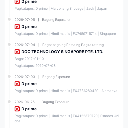
Regul
D prime
ated
ated
Licens
e
ated
Count
Autho
e Type
Numb
Pagkatapos: D prime | Malubhang Slippage | Jack | Japan
Entity
ry
rity
er
2026-07-05
Bagong Exposure
D prime
Doo
Prime
Retail
Pagkatapos: D prime | Hindi maalis | FX7459715714 | Singapore
Vanuat
Forex
FSA
SD090
u
Licens
2026-07-04
Pagbabago ng Petsa ng Pagkakatatag
Limite
e
DOO TECHNOLOGY SINGAPORE PTE. LTD.
d
Bago: 2017-01-10
Pagkatapos: 2019-07-03
PETER
ELISH
Financ
24409
INVES
2026-07-03
Bagong Exposure
ial
/ SEC:
FINRA
TMEN
Servic
8-
D prime
TS
e
41551
SECU
Pagkatapos: D prime | Hindi maalis | FX4736280420 | Alemanya
RITIES
2026-06-25
Bagong Exposure
D prime
Doo
Straig
Financ
ht
Pagkatapos: D prime | Hindi maalis | FX4122379729 | Estados Uni
ial
Throu
dos
MB/23
LFSA
Labua
gh
/0108