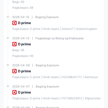
Bago: 69
$100
Pagkatapos: 68
$200
2026-04-15
Bagong Exposure
D prime
$100
Pagkatapos: D prime | Hindi maalis | Solmon? | United Kingdom
2026-04-13
Pagbabago sa Bilang ng Empleyado
$1
D prime
Bago: 68
Uri ng Account
Pagkatapos: 69
Nag-aalok si Doo Prime ng tatlong uri ng live trading accounts na
ginawa para sa iba't ibang pangangailangan sa trading:
2026-04-09
Bagong Exposure
D prime
Uri ng
CENT
STP
ECN
Pagkatapos: D prime | Hindi maalis | FX3388241711 | Alemanya
Account
2026-04-07
Bagong Exposure
Account
D prime
Currenc
USD
Pagkatapos: D prime | Hindi maalis | FX7396224612 | Afghanistan
y
2026-04-06
Bagong Exposure