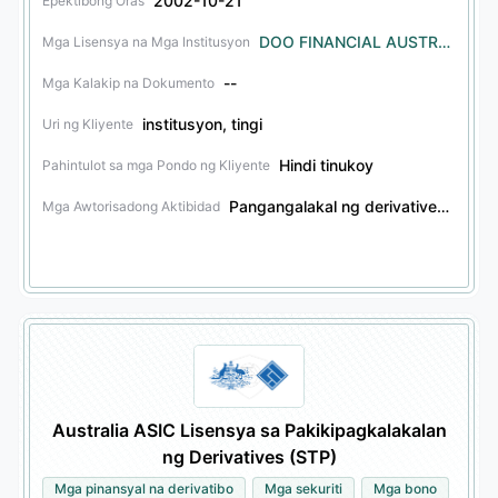
2002-10-21
Epektibong Oras
DOO FINANCIAL AUSTRALIA LIMITED
Mga Lisensya na Mga Institusyon
--
Mga Kalakip na Dokumento
institusyon, tingi
Uri ng Kliyente
Hindi tinukoy
Pahintulot sa mga Pondo ng Kliyente
Pangangalakal ng derivative、Payo sa pamumuhunan ng derivative、Pangangalakal ng seguridad、Payo sa pamumuhunan ng seguridad、Pangangalakal ng bono、Payo sa pamumuhunan ng bono、Pangangalakal ng insurance、Serbisyo ng trust
Mga Awtorisadong Aktibidad
Australia ASIC Lisensya sa Pakikipagkalakalan
ng Derivatives (STP)
Mga pinansyal na derivatibo
Mga sekuriti
Mga bono