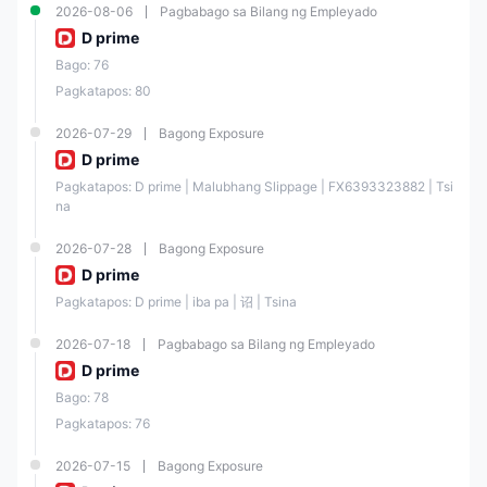
Lumpur, at Singapore.
2026-08-06
Pagbabago sa Bilang ng Empleyado
Nag-aalok ang Doo Prime ng iba't ibang mga uri ng mga tradable na
D prime
asset, kasama ang
forex, mga kontrata sa pagkakaiba-iba (CFDs),
Bago: 76
mga indeks, at mga cryptocurrencies
. Nag-aalok ang Doo Prime ng
iba't ibang uri ng mga account na naaayon sa mga indibidwal na
Pagkatapos: 80
kagustuhan. Ang mga mangangalakal ay maaaring magsimula ng
kanilang paglalakbay sa pag-trade sa isang minimum na deposito na
$100.
2026-07-29
Bagong Exposure
D prime
Tungkol sa leverage, nag-aalok ang Doo Prime ng kakayahang mag-
adjust ng
mga pagpipilian sa leverage hanggang sa 1:1000.
Ang
Pagkatapos: D prime | Malubhang Slippage | FX6393323882 | Tsi
malawakang kinikilalang mga
platform ng MetaTrader 4 (MT4) at
na
MetaTrader 5 (MT5)
ay nagbibigay ng malawak na hanay ng mga
tool sa pagsusuri ng merkado, mga indikador, at mga expert advisor
para sa kumprehensibong pagsusuri ng merkado at automated trading.
2026-07-28
Bagong Exposure
D prime
Totoo ba ang Doo Prime?
Pagkatapos: D prime | iba pa | 诏 | Tsina
Oo, ang Doo Prime ay legal na nag-ooperate sa iba't ibang
2026-07-18
Pagbabago sa Bilang ng Empleyado
hurisdiksyon
, dahil ito ay sumasailalim sa regulasyon mula sa iba't
ibang regulatory authorities, FSA (Financial Services Authority) sa
D prime
Seychelles, FINRA (Financial Industry Regulatory Authority), LFSA
(Labuan Financial Services Authority), VFSC (Vanuatu Financial
Bago: 78
Services Commission), at ASIC (Australia Securities & Investment
Pagkatapos: 76
Commission).
2026-07-15
Bagong Exposure
Regul
Regul
Licens