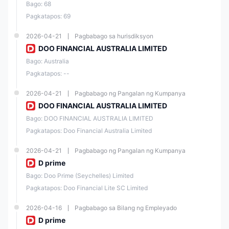
Bago: 68
Pagkatapos: 69
Stock Indices
2026-04-21
Pagbabago sa hurisdiksyon
Doo Prime ay nag-aalok ng malawak na hanay ng mga kasangkapan
DOO FINANCIAL AUSTRALIA LIMITED
sa merkado upang matugunan ang iba't ibang pangangailangan sa
pag-trade ng kanilang mga kliyente. Ang mga kasangkapang ito ay
Bago: Australia
kinabibilangan ng iba't ibang uri ng mga asset class, kasama ang
Pagkatapos: --
securities, futures, forex, precious metals, commodities, at stock
indices.
2026-04-21
Pagbabago ng Pangalan ng Kumpanya
DOO FINANCIAL AUSTRALIA LIMITED
Doo Prime Minimum Deposit
Bago: DOO FINANCIAL AUSTRALIA LIMITED
Upang magbukas ng pinakasimpleng account, na tinatawag na Cent
Pagkatapos: Doo Financial Australia Limited
Account, kailangan ang $100, katulad ng kinakailangan sa standard
account. Gayunpaman, medyo mahirap ang $100 na kailangan para
magbukas ng cent account, kumpara sa $5 ng HTFX para magbukas
2026-04-21
Pagbabago ng Pangalan ng Kumpanya
ng cent account. Ngunit, ang $100 na kailangan para magbukas ng
D prime
standard account ay katanggap-tanggap.
Bago: Doo Prime (Seychelles) Limited
Narito ang isang talahanayan na nagpapakita ng minimum deposit ni
Doo Prime sa iba pang mga broker:
Pagkatapos: Doo Financial Lite SC Limited
2026-04-16
Pagbabago sa Bilang ng Empleyado
Broker
Minimum Deposit
D prime