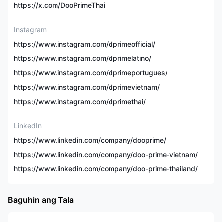
Deposit
https://x.com/DooPrimeThai
Maksimum na Leverage
1:1000
Instagram
https://www.instagram.com/dprimeofficial/
Minimum na Spread
Mula sa 0.1 pips
https://www.instagram.com/dprimelatino/
https://www.instagram.com/dprimeportugues/
MT4, MT5, Doo Prime
Platform sa Pag-trade
InTrade, TradingView
https://www.instagram.com/dprimevietnam/
https://www.instagram.com/dprimethai/
Pamamaraan ng
VISA, Mastercard, Skrill,
Pagdedeposito at
Neteller, epay, atbp.
Pagwi-withdraw
LinkedIn
https://www.linkedin.com/company/dooprime/
Email/ numero ng
Customer Service
https://www.linkedin.com/company/doo-prime-vietnam/
telepono /live chat /24/7
https://www.linkedin.com/company/doo-prime-thailand/
Ano ang Doo Prime?
Baguhin ang Tala
Ang Doo Prime ay isang buong pag-aari na subsidiary ng Doo Prime
Holding Group,
na itinatag noong 2014
, na may punong tanggapan sa
London, UK, at mga opisina sa Hong Kong, Taipei, Dallas, Kuala