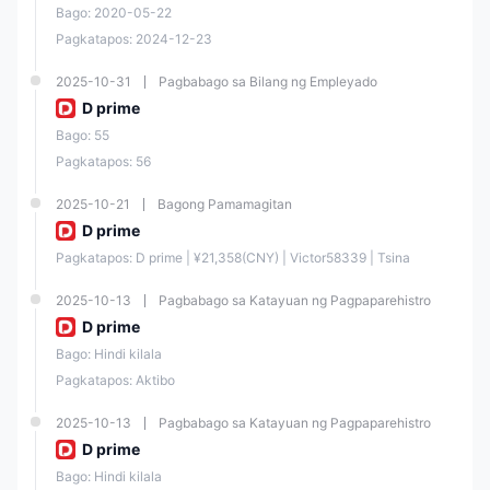
Gayunpaman, bagaman mayroong kompetitibong spreads ang Doo
Bago: 2020-05-22
Prime, dapat ihambing ito ng mga mangangalakal sa iba pang mga
broker upang makakuha ng pinakamahusay na presyo. Nang walang
Pagkatapos: 2024-12-23
Cent account demo account, maaaring mas kaunti ang pagkakataon
ng mga bagong mangangalakal na mag-ensayo at matuto sa
2025-10-31
Pagbabago sa Bilang ng Empleyado
platforma.
D prime
Mga Madalas Itanong (FAQs)
Bago: 55
Legit ba ang Doo Prime?
Pagkatapos: 56
Oo, ang Doo Prime ay regulado ng FSA (Offshore), FINRA, LFSA, VFSC
(Offshore), at ASIC.
2025-10-21
Bagong Pamamagitan
D prime
Magkano ang minimum deposit na kailangan para magbukas ng
account sa Doo Prime?
Pagkatapos: D prime | ¥21,358(CNY) | Victor58339 | Tsina
Ang minimum deposit na kailangan para magbukas ng account sa Doo
Prime ay $100.
2025-10-13
Pagbabago sa Katayuan ng Pagpaparehistro
D prime
Ano ang maximum leverage na available sa Doo Prime?
Bago: Hindi kilala
Ang maximum leverage na inaalok ng broker na ito ay hanggang
1:1000.
Pagkatapos: Aktibo
Ano ang mga available na trading platform sa Doo Prime?
2025-10-13
Pagbabago sa Katayuan ng Pagpaparehistro
MetaTrader 4 (MT4), MetaTrader 5 (MT5), Doo Prime Intrade, at
D prime
TradingView.
Bago: Hindi kilala