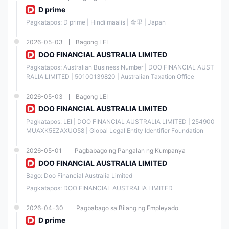
D prime
Pagkatapos: D prime | Hindi maalis | 金里 | Japan
Iba't ibang mga paraan ng
pagbabayad
2026-05-03
Bagong LEI
DOO FINANCIAL AUSTRALIA LIMITED
Pagkatapos: Australian Business Number | DOO FINANCIAL AUST
Mga Kasangkapan sa Merkado
RALIA LIMITED | 50100139820 | Australian Taxation Office
2026-05-03
Mga Trading Asset
Bagong LEI
Available
DOO FINANCIAL AUSTRALIA LIMITED
Pagkatapos: LEI | DOO FINANCIAL AUSTRALIA LIMITED | 254900
Securities
MUAXK5EZAXUO58 | Global Legal Entity Identifier Foundation
Futures
2026-05-01
Pagbabago ng Pangalan ng Kumpanya
DOO FINANCIAL AUSTRALIA LIMITED
Forex
Bago: Doo Financial Australia Limited
Pagkatapos: DOO FINANCIAL AUSTRALIA LIMITED
Precious Metals
2026-04-30
Pagbabago sa Bilang ng Empleyado
D prime
Commodities