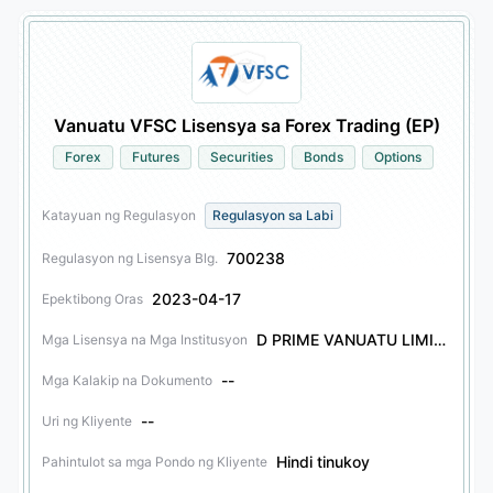
Vanuatu VFSC Lisensya sa Forex Trading (EP)
Forex
Futures
Securities
Bonds
Options
Katayuan ng Regulasyon
Regulasyon sa Labi
700238
Regulasyon ng Lisensya Blg.
2023-04-17
Epektibong Oras
D PRIME VANUATU LIMITED
Mga Lisensya na Mga Institusyon
--
Mga Kalakip na Dokumento
--
Uri ng Kliyente
Hindi tinukoy
Pahintulot sa mga Pondo ng Kliyente