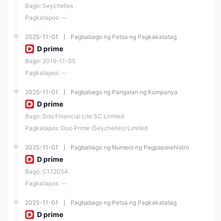
paraan upang malutas ang problema para sa iyo.
Bago: Seychelles
Pagkatapos: --
Suporta sa Customer
2025-11-01
Pagbabago ng Petsa ng Pagkakatatag
Narito ang mga detalye tungkol sa serbisyo sa customer.
D prime
Mga Wika
: Ingles, Tsino, Hapones, Koreano, Espanyol, Thai,
Bago: 2019-11-05
Vietnamese.
Pagkatapos: --
Oras ng Serbisyo
: 24/7
2025-11-01
Pagbabago ng Pangalan ng Kumpanya
Contact Form
D prime
Email
: en.support@dooprime.com
Bago: Doo Financial Lite SC Limited
Telepono
: +44 11 3733 5199
Pagkatapos: Doo Prime (Seychelles) Limited
Social media
: Facebook, Instagram, LinkedIn, twitter
2025-11-01
Pagbabago ng Numero ng Pagpaparehistro
D prime
Konklusyon
Bago: C172054
Sa buod, ang Doo Prime ay isang maayos na nakatatag na kumpanya
Pagkatapos: --
ng brokerage na may ilang mga positibong at negatibong aspeto.
Positibo, ang pagbabantay ng mga respetadong awtoridad sa Doo
Prime ay nagbibigay ng kumpiyansa sa mga pamantayan nito sa
2025-11-01
Pagbabago ng Petsa ng Pagkakatatag
pananalapi at proteksyon ng mga mamumuhunan.
D prime