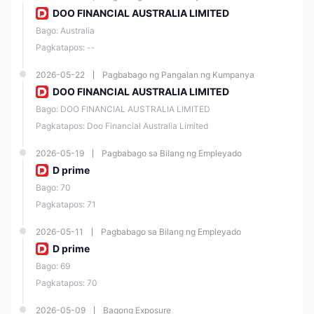
available. Gayunpaman, dapat maging maingat ang mga trader sa
DOO FINANCIAL AUSTRALIA LIMITED
komisyon na kinakaltas sa bawat trade at sa mga limitasyon sa mga
educational resources at account customization. Bukod pa rito,
Bago: Australia
maaaring limitado ang mga promotional offerings ng Doo Prime.
Pagkatapos: --
Mga Kalamangan
Mga Disadvantage
2026-05-22
Pagbabago ng Pangalan ng Kumpanya
DOO FINANCIAL AUSTRALIA LIMITED
Nag-ooperate sa ilalim ng
Walang mga detalye sa mga
Bago: DOO FINANCIAL AUSTRALIA LIMITED
malakas na regulatory frame
bayarin
Pagkatapos: Doo Financial Australia Limited
2026-05-19
Pagbabago sa Bilang ng Empleyado
Limitadong mga educational
Iba't ibang mga pagpipilian
D prime
content kumpara sa ibang
sa plataporma sa pag-trade
mga broker
Bago: 70
Pagkatapos: 71
Iba't ibang mga tradable
2026-05-11
Pagbabago sa Bilang ng Empleyado
assets, kasama ang forex,
Walang mga promosyon o
CFDs, indices, at
bonus na ibinibigay
D prime
cryptocurrencies
Bago: 69
Pagkatapos: 70
Suportado ang mga social
2026-05-09
Bagong Exposure
trading features