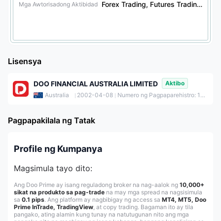
Forex Trading, Futures Trading, Securities Trading, Bond Trading, Options Trading
Mga Awtorisadong Aktibidad
Lisensya
DOO FINANCIAL AUSTRALIA LIMITED
Aktibo
Australia
2002-04-08
Numero ng Pagpaparehistro: 100139820
Pagpapakilala ng Tatak
Profile ng Kumpanya
Magsimula tayo dito:
Ang Doo Prime ay isang reguladong broker na nag-aalok ng
10,000+
sikat na produkto sa pag-trade
na may mga spread na nagsisimula
sa
0.1 pips
. Ang platform ay nagbibigay ng access sa
MT4, MT5, Doo
Prime InTrade, TradingView
, at copy trading. Bagaman ito ay tila
pangako, ating alamin kung tunay na natutugunan nito ang mga