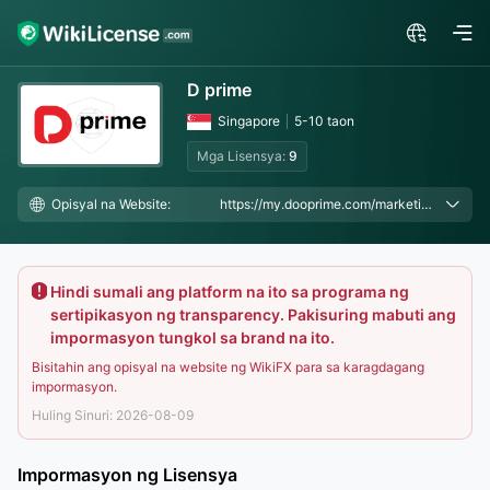
D prime
Singapore
5-10 taon
Mga Lisensya:
9
Opisyal na Website:
https://my.dooprime.com/marketing/links/go/4217
Hindi sumali ang platform na ito sa programa ng
sertipikasyon ng transparency. Pakisuring mabuti ang
impormasyon tungkol sa brand na ito.
Bisitahin ang opisyal na website ng WikiFX para sa karagdagang
impormasyon.
Huling Sinuri: 2026-08-09
Impormasyon ng Lisensya