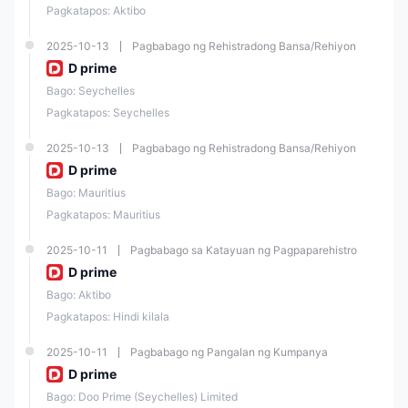
Ano ang mga asset na maaaring i-trade sa Doo Prime?
Pagkatapos: Aktibo
Mga pares ng salapi sa Forex, mga kontrata para sa pagkakaiba-iba
(CFDs) sa iba't ibang mga instrumento sa pananalapi, mga indeks, at
2025-10-13
Pagbabago ng Rehistradong Bansa/Rehiyon
mga cryptocurrency.
D prime
Bago: Seychelles
Pagkatapos: Seychelles
2025-10-13
Pagbabago ng Rehistradong Bansa/Rehiyon
D prime
Bago: Mauritius
Pagkatapos: Mauritius
2025-10-11
Pagbabago sa Katayuan ng Pagpaparehistro
D prime
Bago: Aktibo
Pagkatapos: Hindi kilala
2025-10-11
Pagbabago ng Pangalan ng Kumpanya
D prime
Bago: Doo Prime (Seychelles) Limited