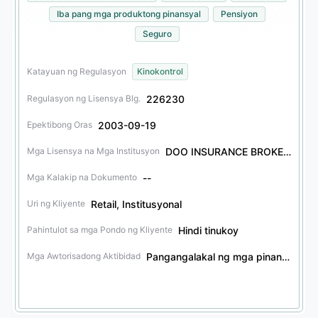
Iba pang mga produktong pinansyal
Pensiyon
Seguro
Katayuan ng Regulasyon
Kinokontrol
226230
Regulasyon ng Lisensya Blg.
2003-09-19
Epektibong Oras
DOO INSURANCE BROKER AU PTY LTD
Mga Lisensya na Mga Institusyon
--
Mga Kalakip na Dokumento
Retail, Institusyonal
Uri ng Kliyente
Hindi tinukoy
Pahintulot sa mga Pondo ng Kliyente
Pangangalakal ng mga pinansyal na derivatibo, Pagkonsulta sa pamumuhunan sa mga pinansyal na derivatibo, Pangangalakal ng mga sekuriti, Pagkonsulta sa pamumuhunan sa mga sekuriti, Pangangalakal ng mga bono, Pagkonsulta sa pamumuhunan sa mga bono, Pangangalakal ng iba pang mga produktong pinansyal, Pagkonsulta sa pamumuhunan sa iba pang mga produktong pinansyal, Pangangalakal ng seguro, Pagkonsulta sa pamumuhunan sa seguro, Pagkonsulta sa pamumuhunan sa pensiyon, Pamamahala ng ari-arian ng pensiyon
Mga Awtorisadong Aktibidad