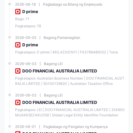
n
Proces
2026-06-19
Pagbabago sa Bilang ng Empleyado
Limite
sing
d
(STP)
D prime
Bago: 71
Doo
Pagkatapos: 78
Prime
Retail
Vanuat
Forex
70023
2026-06-05
Bagong Pamamagitan
VFSC
u
Licens
8
D prime
Limite
e
d
Pagkatapos: D prime | ¥63,423(CNY) | FX3789485052 | Tsina
2026-06-03
Bagong LEI
DOO
Invest
DOO FINANCIAL AUSTRALIA LIMITED
FINAN
ment
CIAL
Adviso
22265
Pagkatapos: Australian Business Number | DOO FINANCIAL AUST
ASIC
AUST
ry
0
RALIA LIMITED | 50100139820 | Australian Taxation Office
RALIA
Licens
LIMITE
e
2026-06-03
Bagong LEI
D
DOO FINANCIAL AUSTRALIA LIMITED
Pagkatapos: LEI | DOO FINANCIAL AUSTRALIA LIMITED | 254900
Doo Prime Seychelles Limited
, ang kanyang entidad sa Seychelles,
ay awtorisado at regulado ng Seychelles Financial Services Authority
MUAXK5EZAXUO58 | Global Legal Entity Identifier Foundation
(FSA) sa ilalim ng
regulatory license number SD090,
na may
lisensya
para sa Retail Forex operation.
2026-06-01
Pagbabago ng Pangalan ng Kumpanya