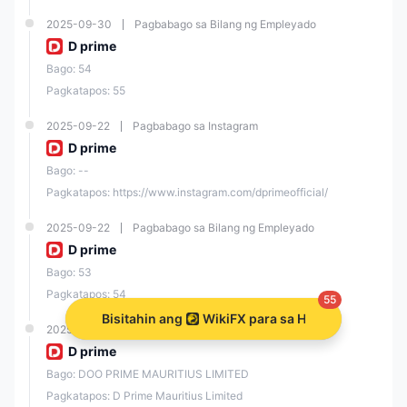
2025-09-30
Pagbabago sa Bilang ng Empleyado
D prime
Bago: 54
Pagkatapos: 55
2025-09-22
Pagbabago sa Instagram
D prime
Bago: --
Pagkatapos: https://www.instagram.com/dprimeofficial/
2025-09-22
Pagbabago sa Bilang ng Empleyado
D prime
Bago: 53
Pagkatapos: 54
55
Bisitahin ang
WikiFX para sa Higit Pa
2025-09-09
Pagbabago ng Pangalan ng Kumpanya
D prime
Bago: DOO PRIME MAURITIUS LIMITED
Pagkatapos: D Prime Mauritius Limited