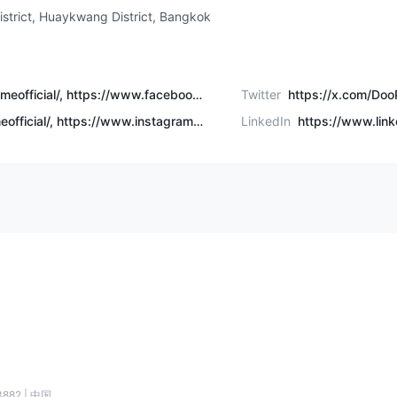
strict, Huaykwang District, Bangkok
https://www.facebook.com/dooprimeofficial/, https://www.facebook.com/DooPrimeSpanish, https://www.facebook.com/DooPrimePortuguese, https://www.facebook.com/DooPrimeVI, https://www.facebook.com/DooPrimeTH/
Twitter
https://www.instagram.com/dprimeofficial/, https://www.instagram.com/dprimelatino/, https://www.instagram.com/dprimeportugues/, https://www.instagram.com/dprimevietnam/, https://www.instagram.com/dprimethai/
LinkedIn
882 | 中国