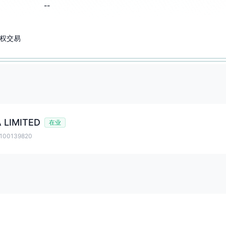
--
权交易
 LIMITED
在业
00139820