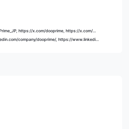
https://x.com/DooPrime_JP, https://x.com/dooprime, https://x.com/DooPrimeVietnam, https://x.com/DooPrimeThai
https://www.linkedin.com/company/dooprime/, https://www.linkedin.com/company/doo-prime-vietnam/, https://www.linkedin.com/company/doo-prime-thailand/