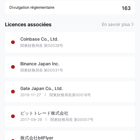
Aujoud'hui, la FSA Japon est tenu responsable de la Ministère de la
Divulgation réglementaire
163
Finance au Japon et assume un large éventail de responsabilités.
Licences associées
En savoir plus
Coinbase Co., Ltd.
関東財務局長 第00028号
Binance Japan Inc.
関東財務局長 第00031号
Gate Japan Co., Ltd.
2019-11-27
関東財務局長第00018号
ビットトレード株式会社
2017-09-29
関東財務局長 第00007号
株式会社bitFlyer