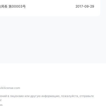
局長 第00003号
2017-09-29
ikilicense.com
ений в лицензию или другую информацию, пожалуйста, отправьте
у:
om