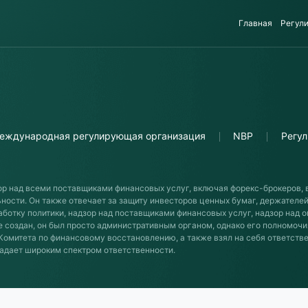
Главная
Регул
еждународная регулирующая организация
NBP
Регу
ор над всеми поставщиками финансовых услуг, включая форекс-брокеров,
ости. Он также отвечает за защиту инвесторов ценных бумаг, держателей
ботку политики, надзор над поставщиками финансовых услуг, надзор над
е создан, он был просто административным органом, однако его полномочи
 Комитета по финансовому восстановлению, а также взял на себя ответст
адает широким спектром ответственности.