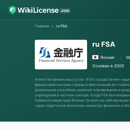
Главная
>
ru FSA
ru FSA
Япония
М
Основан в 2000
Агентство финансовых услуг (FSA) осуществляет надз
финансовой системы страны и обеспечение ее стабильн
различными способами, включая планирование и разра
учреждений в частном секторе. Когда FSA был впервы
Кабинета министров Японии. Он взял на себя функции
Japan подотчетна японскому министру финансов и обл