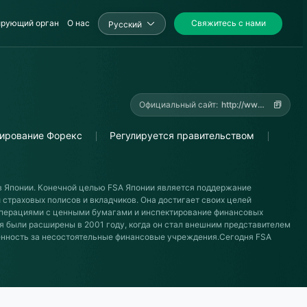
ирующий орган
О нас
Свяжитесь с нами
Pусский
Официальный сайт:
http://www.fsa.go.jp
лирование Форекс
Регулируется правительством
 в Японии. Конечной целью FSA Японии является поддержание
 страховых полисов и вкладчиков. Она достигает своих целей
 операциями с ценными бумагами и инспектирование финансовых
я были расширены в 2001 году, когда он стал внешним представителем
венность за несостоятельные финансовые учреждения.Сегодня FSA