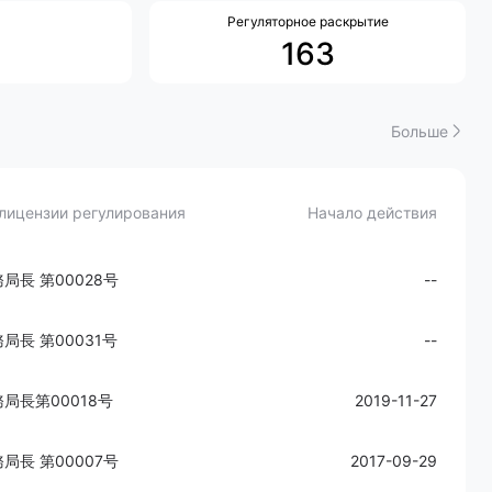
Регуляторное раскрытие
163
Больше
лицензии регулирования
Начало действия
局長 第00028号
--
局長 第00031号
--
局長第00018号
2019-11-27
局長 第00007号
2017-09-29