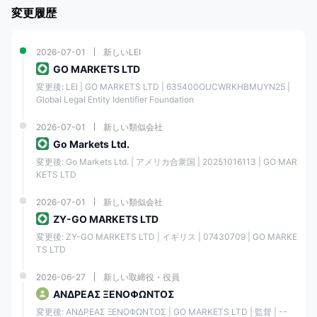
変更履歴
最小スプレッド
0.0ピップスから
2026-07-01
新しいLEI
GO MARKETS LTD
MT4、MT5、WebTrader、cTra
取引プラットフォーム
取引
変更後: LEI | GO MARKETS LTD | 635400OUCWRKHBMUYN25 | 
Global Legal Entity Identifier Foundation
電子メール/電話番号/住所/ライブチ
顧客サービス
2026-07-01
新しい類似会社
時間年中無休
Go Markets Ltd.
変更後: Go Markets Ltd. | アメリカ合衆国 | 20251016113 | GO MAR
詐欺の苦情
いいえ
KETS LTD
2026-07-01
新しい類似会社
の長所と短所 GO MARKETS
ZY-GO MARKETS LTD
GO MARKETSには、業界で認められた組織からの複数の規制があり、ク
変更後: ZY-GO MARKETS LTD | イギリス | 07430709 | GO MARKE
ライアントに高い信頼性と安全性を与えます。
TS LTD
外国為替CFD、株式CFD、指数CFD、金属CFD、暗号通貨CFD、商品
CFD、国債CFDなど1000以上の商品を含む幅広い金融商品を提供してい
2026-06-27
新しい取締役・役員
ます。市場をリードする取引プラットフォームである MetaTrader 4 お
ΑΝΔΡΕΑΣ ΞΕΝΟΦΩΝΤΟΣ
よび MetaTrader 5 を備えており、多数のテクニカル分析ツールとカスタ
マイズ可能なチャートを備えています。
変更後: ΑΝΔΡΕΑΣ ΞΕΝΟΦΩΝΤΟΣ | GO MARKETS LTD | 監督 | --