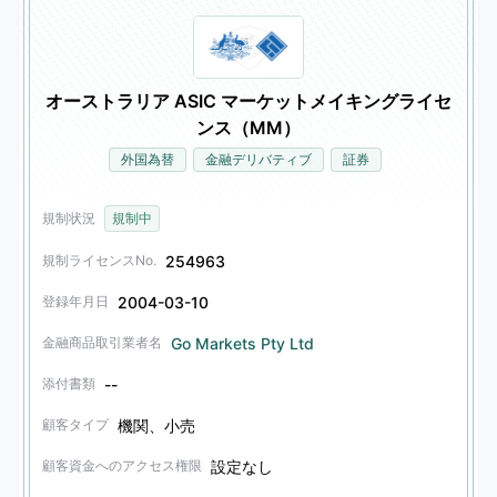
オーストラリア ASIC マーケットメイキングライセ
ンス（MM）
外国為替
金融デリバティブ
証券
規制状況
規制中
254963
規制ライセンスNo.
2004-03-10
登録年月日
Go Markets Pty Ltd
金融商品取引業者名
--
添付書類
機関、小売
顧客タイプ
設定なし
顧客資金へのアクセス権限