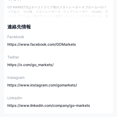
GO MARKETSはオーストラリア初のメタトレーダー 4 ブローカーの 1
つであり、その後、メタトレーダー 5、ウェブトレーダー、ctrader、モ
バイル アプリを一連のサービスに追加しました。このブローカーは、厳
格なコンプライアンスと競争力のあるスプレッドでよく知られていま
す。
連絡先情報
Facebook
オーストラリア、キプロス、モー
に登録されています
イシェル
https://www.facebook.com/GOMarkets
規制状況
ASIC、CYSEC、FSC、F
Twitter
https://x.com/go_markets/
設立年
15～20年
Instagram
外国為替CFD、株式CFD、指数C
https://www.instagram.com/gomarkets/
市場手段
CFD、暗号通貨CFD、商品CFD、
LinkedIn
最低初回入金額
0ドル
https://www.linkedin.com/company/go-markets
最大レバレッジ
1:500