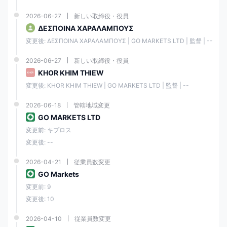
複数の言語と複数のコミュニケーション チャネルを通じて、優れた顧客
2026-06-27
新しい取締役・役員
サービスを提供します。
ΔΕΣΠΟΙΝΑ ΧΑΡΑΛΑΜΠΟΥΣ
入金と出金は迅速に処理され、出金までのリードタイムは 1 営業日で
変更後: ΔΕΣΠΟΙΝΑ ΧΑΡΑΛΑΜΠΟΥΣ | GO MARKETS LTD | 監督 | --
す。
ウェブサイトには、初心者から上級トレーダー向けの資料を提供する教
2026-06-27
新しい取締役・役員
育セクションがあります。
KHOR KHIM THIEW
デメリットとしては、事業体ごとに条件が異なることが主な点であるこ
変更後: KHOR KHIM THIEW | GO MARKETS LTD | 監督 | --
とがわかりました。もう1つの点は、ブローカーのサポートが24時間365
日利用できるわけではないということです。
2026-06-18
管轄地域変更
一般的な情報と規制 GO MARKETS
GO MARKETS LTD
変更前: キプロス
GO MARKETSは、外国為替 CFDS、株式 CFDS、指数 CFDS、金属
CFDS、暗号通貨 CFDS、商品 CFDS、財務 CFDS を含む幅広い金融商
変更後: --
品へのアクセスをクライアントに提供するオンライン外国為替証券会社
です。同社は、asic、cysec、fsc、fsa を含む複数の規制機関によって
2026-04-21
従業員数変更
規制されています。
GO Markets
GO Markets Pty Ltd- asic (オーストラリア) 登録による認可 afsl:
変更前: 9
254963 abn: 85 081 864 039
変更後: 10
GO MARKETSltd - cysec (キプロス) 登録番号により認可されていま
す。 322/17
2026-04-10
従業員数変更