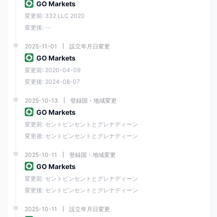
はい
GO Markets
フォーム
変更前: 332 LLC 2020
変更後: --
ウェブトレーダー
はい
2025-11-01
設立年月日変更
cトレーダー
はい
GO Markets
変更前: 2020-04-09
cTrader コピー取引
はい
変更後: 2024-08-07
2025-10-13
登録国・地域変更
GO MARKETS顧客サポート
GO Markets
GO MARKETS他の面でも素晴らしい賞を受賞したことに加え、顧客サー
変更前: セントビンセントとグレナディーン
ビスが第 1 位と評価されました。成功したブローカーは質の高いサービ
変更後: セントビンセントとグレナディーン
スの必要性を認識していましたが、もちろん、誰もがそれを利用できる
わけではありません。
2025-10-11
登録国・地域変更
14 以上の言語をカバーし、 GO MARKETSこの点でも優れているため、
GO Markets
カスタマー サポートからの関連性の高い迅速な回答を期待できます。
GO MARKETS 。ブローカーチームは24時間体制で対応しており、オー
変更前: セントビンセントとグレナディーン
ストラリア、英国および海外でもライブチャット、電子メール、電話回
変更後: セントビンセントとグレナディーン
線を通じてアクセスできる国際言語をサポートしています。また、この
ブローカーは 24 時間 365 日のクライアント サポートを提供していませ
2025-10-11
設立年月日変更
んが、24 時間 365 日のクライアント サポートは高く評価されていま