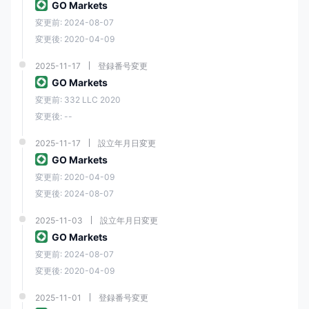
ライブ取引口座への入金はさまざまな便利な方法で行うことができ、支
GO Markets
払いには追加の処理手数料がかかりません。 GO MARKETS出金に関し
変更前: 2024-08-07
て内部手数料はかかりませんが、オーストラリア以外の銀行機関への資
金出金は一部の手数料が免除される場合があり、お客様の責任となりま
変更後: 2020-04-09
すので、それらも必ずご確認ください。
2025-11-17
登録番号変更
GO MARKETS最低入金額は最初は 0$ で、ライブ取引のフルサービスを
GO Markets
利用し、標準口座を開くことができます。 GO MARKETS出金オプショ
ンでは、銀行振込、カード、電子ウォレットなどの入金と同じ方法が使
変更前: 332 LLC 2020
用されますが、お客様の居住地とそのポリシー、または適用される法律
変更後: --
に従ってどの方法が適用されるかについてカスタマーサービスに確認し
てください。で引き出しをテストしました GO MARKETS1営業日かかり
ました。
2025-11-17
設立年月日変更
GO Markets
GO MARKETS取引プラットフォーム
変更前: 2020-04-09
変更後: 2024-08-07
プラットフォーム
GO MARKETS
2025-11-03
設立年月日変更
メタトレーダー4
はい
GO Markets
変更前: 2024-08-07
メタトレーダー5
はい
変更後: 2020-04-09
2025-11-01
登録番号変更
モバイル取引プラット