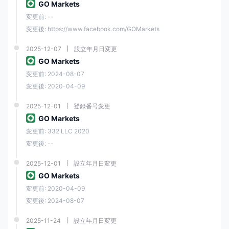
GO Markets
MARKETSまた、保有コストやオーバーナイトスワップの点でも最も競
争力があります。 GO MARKETSメタトレーダープラットフォームの標
変更前: --
準アカウントと go plus+ アカウントで利用可能なトレーダーにスワップ
変更後: https://www.facebook.com/GOMarkets
フリーのアカウントを提供します。 GO MARKETSスワップフリー口座
は、イスラム教徒であり、宗教的信念のために「スワップ」を使用でき
ない正当な保有者が利用できます。
2025-12-07
設立年月日変更
GO Markets
さらに、GO Plus アカウントはすでに上級トレーダーや、0.0 ピップか
らのスプレッドと片側あたり 2.50 ドルという低額の手数料に組み込まれ
変更前: 2024-08-07
た取引コストが必要な戦略をとっているトレーダーにとっての選択肢と
変更後: 2020-04-09
なっています。
GO MARKETSスプレッドは 22 社以上の Tier 1 および Tier 2 流動性プロ
2025-12-01
登録番号変更
バイダーから集約されており、そのスプレッドは 0.0 ピップという低さ
GO Markets
になります。の GO MARKETS標準アカウントと go plus+ アカウントの
変更前: 332 LLC 2020
平均スプレッドは、そのページにリストされています。ただし、データ
は一般的な情報のみを目的として提供されており、1 か月間にわたって
変更後: --
取得されています。表示されている価格は異なる場合があります。たと
えば、以下の標準スプレッドの比較と、他の人気ブローカーとの手数料
2025-12-01
設立年月日変更
の比較をご覧ください。
GO Markets
さらに、オーバーナイト手数料 (ロールオーバー レートまたはオーバー
変更前: 2020-04-09
ナイト オープン ポジションを保持する金利とも呼ばれる) をコストとし
て常に考慮してください。
変更後: 2024-08-07
GO MARKETS入金と引き出し
2025-11-24
設立年月日変更