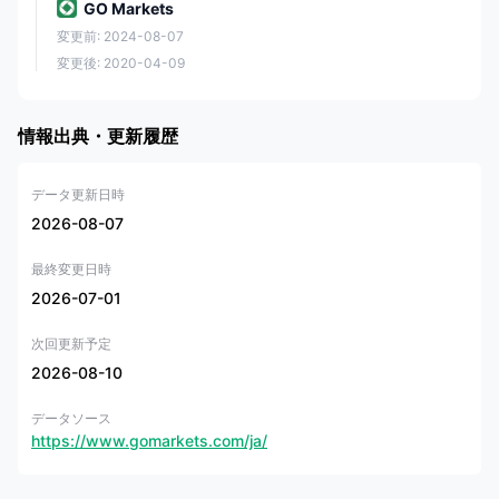
す。
GO Markets
GO MARKETS教育
変更前: 2024-08-07
変更後: 2020-04-09
そしてもちろん、初心者トレーダーは取引の機会を模索する際に常に大
きな課題を通過します。 GO MARKETSシームレスな取引を行うために
必要な教育資料と研究リソースを提供します。最終的、 GO MARKETS
教育プログラムとその GO MARKETSアカデミーは、あらゆるレベルの
情報出典・更新履歴
トレーダーによって定義され、無料で使用できる、数多くの受賞歴を誇
るマテリアルです。
データ更新日時
それで GO MARKETSアカデミーと教育センターでは、外国為替取引学
習コース、ビデオチュートリアル、チュートリアル、さまざまな言語で
2026-08-07
定期的に開催されるセミナーやウェビナーを見つけることができます。
また、デモアカウントは制限なく無料で使用でき、初心者がテストで戦
最終変更日時
略を立てたり、確認したりすることができます。 GO MARKETS環境。
2026-07-01
リサーチツールに関しては、メタトレーダー4プラットフォームに組み込
まれた非常に包括的なリサーチに加えて、 GO MARKETSまた、オート
次回更新予定
チャーティストおよび取引中央プロバイダーと協力しているため、無料
の取引シグナルやアイデアを利益のために使用できます。さらに、何千
2026-08-10
ものメタトレーダー 4 および 5 アドオンが、商品と指定された基準によ
って定義されるスイートに残り、優れたツール mt4 ジェネシスを使用す
データソース
ることもできます。
https://www.gomarkets.com/ja/
よくある質問
GO MARKETS必要な情報をどこで見つけられるかを知り、取引の質問に