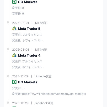
GO Markets Pty Ltd(mu) - fsc (モーリシャス) ライセンス番号により認
GO Markets
可されています。 gb 19024896
変更前: 8
GO MARKETSインターナショナル株式会社 - FSA (セイシェル) ライセン
変更後: 9
ス番号により認可されています。 sd043
2026-03-01
MT5検証
GO MARKETSてこの作用
Meta Trader 5
GO MARKETSレバレッジは特定の規制に該当するため、レバレッジはア
変更前: フルライセンス
カウントを持っているエンティティによって異なります。国際トレーダ
ーは高いレバレッジ比率を利用できます。 GO Markets Pty Ltd 、モーリ
変更後: ホワイトラベル
シャス（fsc規制）は最大1:500のレバレッジを提供します。
2026-03-01
MT4検証
GO MARKETSアカウントの種類
Meta Trader 4
このブローカーは、取引方法を管理し、最適なものを選択できる柔軟性
変更前: フルライセンス
を備えた、スタンダード口座と GO Plus 口座の 2 つの口座タイプを提供
します。したがって、スプレッド料金に基づく標準取引提案と、光高速
変更後: ホワイトラベル
テクノロジーによって特別に設計された GO Plus+ を介した真の ECN 環
境へのアクセスとの間にはオプションがあります。
2025-12-29
LinkedIn変更
GO Markets
さらに、口座は、AUD、USD、GBP、EUR、NZD、SGD、CHF、
CAD、HKD を含むいくつかの異なる通貨で基本通貨として開設できま
変更前: --
す。
変更後: https://www.linkedin.com/company/go-markets
GO MARKETS手数料とスプレッド
2025-12-29
Facebook変更
製品スイートに最適なスプレッドの 1 つを提供することに加えて、 GO