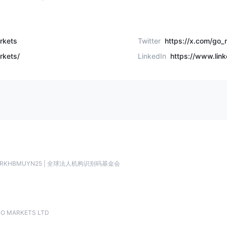
外汇差价合约、股票差价合约、指数差价合约、金
rkets
Twitter
https://x.com/go_
rkets/
LinkedIn
https://www.lin
MT4、MT5、网络交
电子邮件/电话号
OUCWRKHBMUYN25 | 全球法人机构识别码基金会
的可信度和安全性。
 GO MARKETS LTD