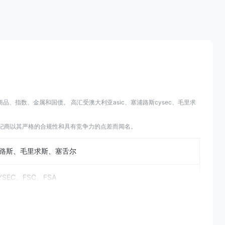
品、指数、金属和国债。 高汇受澳大利亚asic、塞浦路斯cysec、毛里求
用程序。该经纪商以其严格的合规性和具有竞争力的点差而闻名。
路斯、毛里求斯、塞舌尔
YSEC、FSC、FSA
15-20年