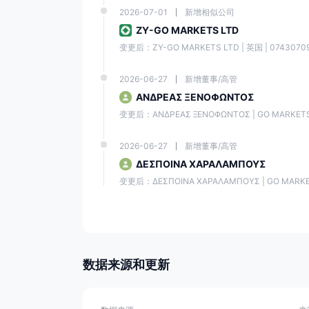
它提供各种各样的金融工具，包括 1000 多种工具，包
2026-07-01
新增相似公司
MetaTrader 5，其中拥有众多的技术分析工具和可定制
ZY-GO MARKETS LTD
它提供卓越的客户服务，提供多种语言和多种沟通渠道。
变更后：ZY-GO MARKETS LTD | 英国 | 07430709
存款和取款处理速度很快，取款需要一个工作日。
它的网站上有一个教育部分，为初学者和高级交易者提供
2026-06-27
新增董事/高管
ΑΝΔΡΕΑΣ ΞΕΝΟΦΩΝΤΟΣ
至于缺点，我们发现主要是每个实体的条件不同。另一点是经
变更后：ΑΝΔΡΕΑΣ ΞΕΝΟΦΩΝΤΟΣ | GO MARKETS L
一般信息和监管 高汇
高汇是一家在线外汇经纪公司，为客户提供各种金融工具
2026-06-27
新增董事/高管
括asic、cysec、fsc和fsa。
ΔΕΣΠΟΙΝΑ ΧΑΡΑΛΑΜΠΟΥΣ
GO Markets Pty Ltd- 经asic（澳大利亚）授权注册号afsl
变更后：ΔΕΣΠΟΙΝΑ ΧΑΡΑΛΑΜΠΟΥΣ | GO MARKETS
高汇ltd - 由 cysec（塞浦路斯）授权，注册号： 322/17
GO Markets Pty Ltd(mu) - 由 FSC（毛里求斯）授
高汇International ltd - 经英国金融服务管理局（塞
高汇杠杆作用
数据来源和更新
高汇杠杆取决于您拥有账户的实体，因为杠杆受到某些法规的约束。
高汇账户类型