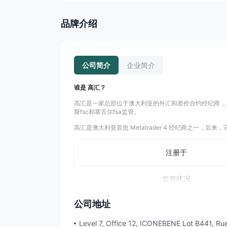
品牌介绍
公司简介
企业简介
谁是 高汇？
高汇是一家总部位于澳大利亚的外汇和差价合约经纪商，成立于
斯fsc和塞舌尔fsa监管。
高汇是澳大利亚首批 Metatrader 4 经纪商之一，后来
注册于
监管状况
公司地址
成立年份
Level 7, Office 12, ICONEBENE Lot B441, Rue 