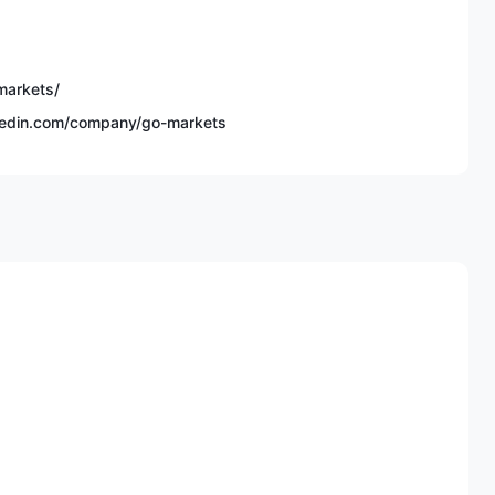
属差价合约、加密货币差价合约、商品差价合约和国债差价合
约。
0 美元
markets/
kedin.com/company/go-markets
1:500
0.0 点起
易平台、cTrader、移动交易
码/地址/实时聊天，24/5
不