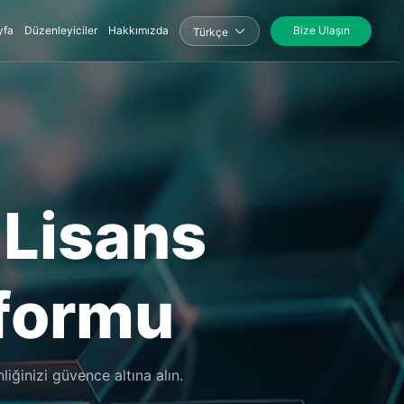
yfa
Düzenleyiciler
Hakkımızda
Bize Ulaşın
Türkçe
 Lisans
formu
iğinizi güvence altına alın.