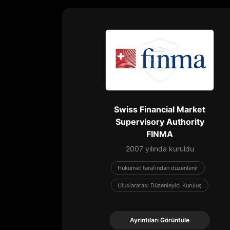
Swiss Financial Market
Supervisory Authority
FINMA
2007 yılında kuruldu
Hükümet tarafından düzenlenir
Uluslararası Düzenleyici Kuruluş
Ayrıntıları Görüntüle
Ayrıntıları Görüntüle