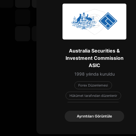
Australia Securities &
Investment Commission
ASIC
1998 yılında kuruldu
Forex Düzenlemesi
Hükümet tarafından düzenlenir
Uluslararası Düzenleyici Kuruluş
Ayrıntıları Görüntüle
Ayrıntıları Görüntüle
Negatif Bakiye Koruması