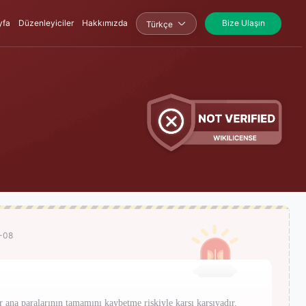
yfa
Düzenleyiciler
Hakkımızda
Bize Ulaşın
Türkçe
8-08
 ana paralarının tamamını kaybetme riskiyle karşı karşıyadır.