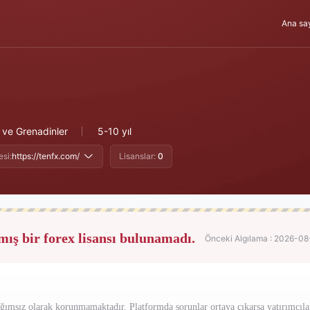
Ana sa
 ve Grenadinler
5-10 yıl
si:
https://tenfx.com/
Lisanslar:
0
mış bir forex lisansı bulunamadı.
Önceki Algılama : 2026-0
ğımsız olarak korunmamaktadır. Platformda sorunlar ortaya çıkarsa yatırımcılar