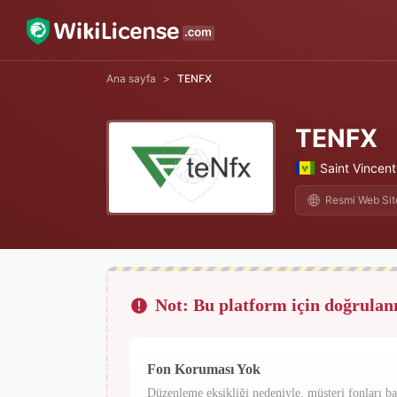
Ana sayfa
>
TENFX
TENFX
Saint Vincent
Resmi Web Site
Not: Bu platform için doğrulan
Fon Koruması Yok
Düzenleme eksikliği nedeniyle, müşteri fonları ba