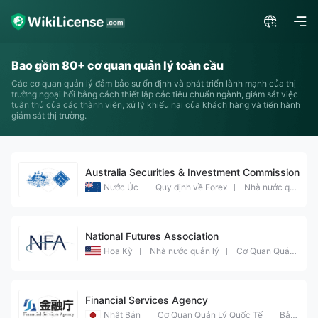
Bao gồm 80+ cơ quan quản lý toàn cầu
Các cơ quan quản lý đảm bảo sự ổn định và phát triển lành mạnh của thị
trường ngoại hối bằng cách thiết lập các tiêu chuẩn ngành, giám sát việc
tuân thủ của các thành viên, xử lý khiếu nại của khách hàng và tiến hành
giám sát thị trường.
Australia Securities & Investment Commission
Nước Úc
Quy định về Forex
Nhà nước quản lý
National Futures Association
Hoa Kỳ
Nhà nước quản lý
Cơ Quan Quản Lý Quốc Tế
Financial Services Agency
Nhật Bản
Cơ Quan Quản Lý Quốc Tế
Bảo vệ số dư âm