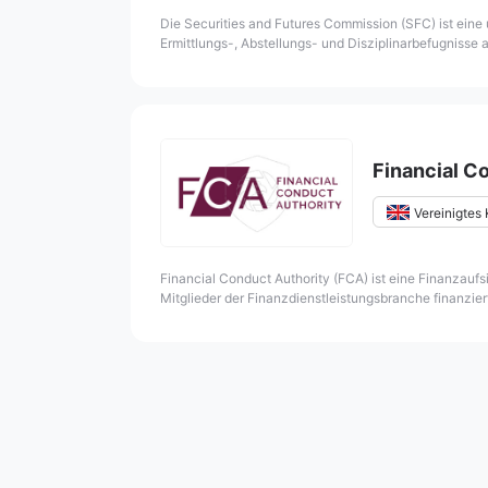
Die Securities and Futures Commission (SFC) ist eine
Ermittlungs-, Abstellungs- und Disziplinarbefugnisse
Sonderverwaltungsregion Hongkong und wird hauptsäch
die Integrität und Solidität der Wertpapier- und Ter
Financial C
Vereinigtes
internationale R
Financial Conduct Authority (FCA) ist eine Finanzauf
Mitglieder der Finanzdienstleistungsbranche finanzier
schuf einen neuen Rechtsrahmen für Finanzdienstleist
die Integrität der Finanzmärkte im Vereinigten Königre