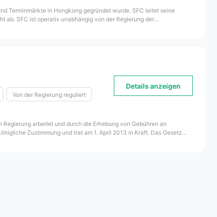
 und Terminmärkte in Hongkong gegründet wurde. SFC leitet seine
ht ab. SFC ist operativ unabhängig von der Regierung der
ichtsbehörde an einem internationalen Finanzplatz ist SFC bestrebt,
schützen.
Details anzeigen
Von der Regierung reguliert
hen Regierung arbeitet und durch die Erhebung von Gebühren an
önigliche Zustimmung und trat am 1. April 2013 in Kraft. Das Gesetz
en, die Dienstleistungen für Verbraucher erbringen, und gewährleistet
stern für Privat- und Großkunden.