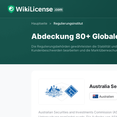
Hauptseite
>
Regulierungsinstitut
Abdeckung 80+ Global
Die Regulierungsbehörden gewährleisten die Stabilität un
Kundenbeschwerden bearbeiten und die Marktüberwachun
Australia S
Australien
internationale R
Australian Securities and Investments Commission (ASI
Untersuchung gegründet wurde. Die Aufgabe von ASIC 