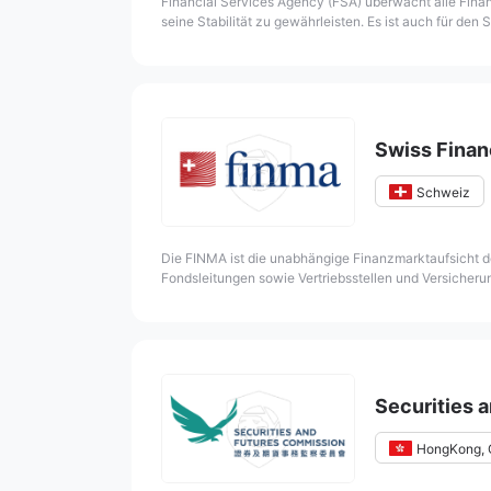
Financial Services Agency (FSA) überwacht alle Finanz
seine Stabilität zu gewährleisten. Es ist auch für de
Planung und Politikgestaltung, Beaufsichtigung von F
handelte es sich lediglich um eine Verwaltungsbehörd
Verantwortung des Ausschusses für Finanzrekonstrukt
rechenschaftspflichtig und verfügt über ein weites V
Swiss Finan
Schweiz
Die FINMA ist die unabhängige Finanzmarktaufsicht d
Fondsleitungen sowie Vertriebsstellen und Versicheru
funktionieren.
Securities 
HongKong, 
Gegründet in 19