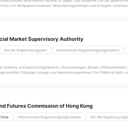
dienstleister, einschließlich Broker, in Japan. Das ultimative Ziel der japanis
n Schutz von Wertpapierinvestoren, Versicherungsnehmern und Einlegern verantwort
inanzdienstleistern, Überwachung von Wertpapiergeschäften und Inspektion von 
e. Seine Zuständigkeiten wurden jedoch im Jahr 2001 erweitert, als es der exter
ion und übernahm auch die Verantwortung für gescheiterte Finanzinstitute. Heu
erantwortungsspektrum.
cial Market Supervisory Authority
Von der Regierung reguliert
internationale Regulierungsorganisation
er Schweiz und beaufsichtigt Banken, Versicherungen, Börsen, Effektenhändler,
ngsvermittler Gläubiger, Anleger und Versicherungsnehmer Die FINMA ist dafür ve
and Futures Commission of Hong Kong
China
internationale Regulierungsorganisation
Von der Regierung regul
89