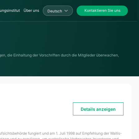
ungsinstitut
Über uns
Kontaktieren Sie uns
Deutsch
n, die Einhaltung der Vorschriften durch die Mitglieder überwachen,
Details anzeigen
fsichtsbehörde fungiert und am 1. Juli 1998 auf Empfehlung der Wallis-
zen und zu regulieren, um australische Verbraucher, Investoren und