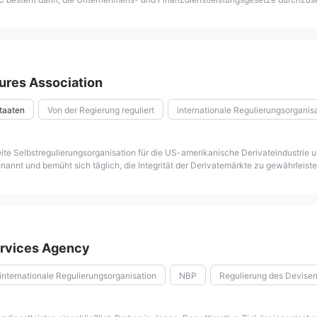
ngsbereich von ASIC wurden im Australian Securities and Investments Commissio
tures Association
Staaten
Von der Regierung reguliert
internationale Regulierungsorganis
eite Selbstregulierungsorganisation für die US-amerikanische Derivateindustrie
nt und bemüht sich täglich, die Integrität der Derivatemärkte zu gewährleisten,
ervices Agency
internationale Regulierungsorganisation
NBP
Regulierung des Devise
g reguliert
Gegründet in 2000