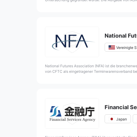
Gläubiger zu schützen. Die Befugnisse und der Geltu
National Fu
Vereinigte 
National Futures Association (NFA) ist die branchenw
von CFTC als eingetragener Terminwarensverband benan
aufsichtsrechtlichen Pflichten nachkommen.
Financial S
Japan
Von der Regierun