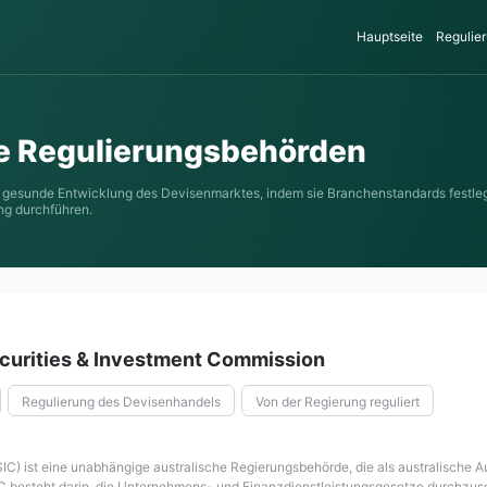
Hauptseite
Regulier
e Regulierungsbehörden
d gesunde Entwicklung des Devisenmarktes, indem sie Branchenstandards festlege
g durchführen.
ecurities & Investment Commission
Regulierung des Devisenhandels
Von der Regierung reguliert
egulierungsorganisation
NBP
Gegründet in 1998
C) ist eine unabhängige australische Regierungsbehörde, die als australische Au
besteht darin, die Unternehmens- und Finanzdienstleistungsgesetze durchzuset