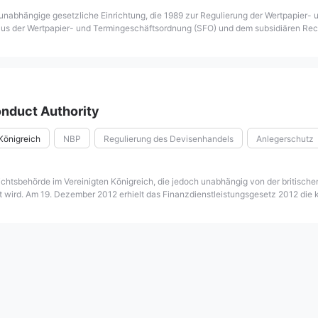
 unabhängige gesetzliche Einrichtung, die 1989 zur Regulierung der Wertpapier-
 aus der Wertpapier- und Termingeschäftsordnung (SFO) und dem subsidiären Rec
lich durch Transaktionsabgaben und Lizenzgebühren finanziert. Als Finanzaufs
minmärkte in Hongkong zum Wohle der Anleger und der Branche zu stärken und zu 
onduct Authority
 Königreich
NBP
Regulierung des Devisenhandels
Anlegerschutz
egulierungsorganisation
Gegründet in 2013
sichtsbehörde im Vereinigten Königreich, die jedoch unabhängig von der britisc
t wird. Am 19. Dezember 2012 erhielt das Finanzdienstleistungsgesetz 2012 die k
ungen und hob die Finanzdienstleistungsbehörde auf.FCA regelt Finanzunternehm
ich. Es konzentriert sich auf die Regulierung des Verhaltens von Finanzdienstlei