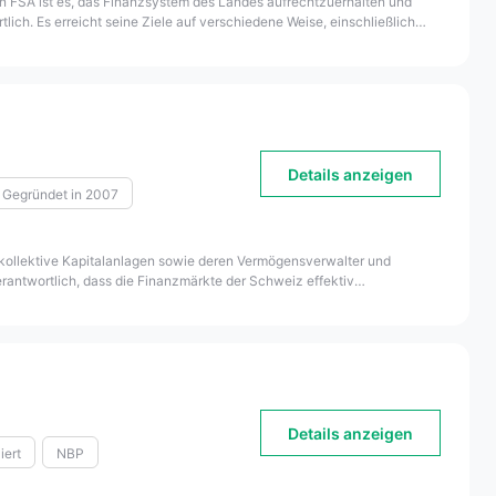
chen FSA ist es, das Finanzsystem des Landes aufrechtzuerhalten und
lich. Es erreicht seine Ziele auf verschiedene Weise, einschließlich
Finanzinstituten im privaten Sektor. Bei der Gründung der FSA
ne Vertreter des Kabinetts von Japan wurde. Es übernahm die
te ist die FSA Japan dem japanischen Finanzminister gegenüber
Details anzeigen
Gegründet in 2007
 kollektive Kapitalanlagen sowie deren Vermögensverwalter und
rantwortlich, dass die Finanzmärkte der Schweiz effektiv
Details anzeigen
iert
NBP