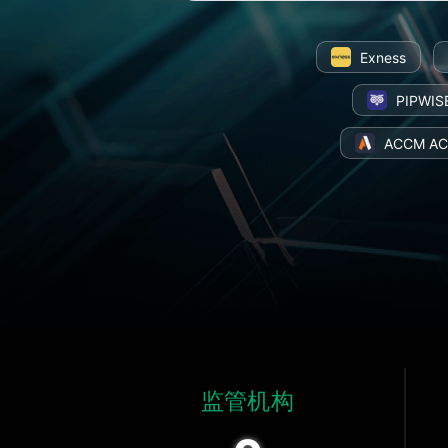
Exness
PIPWIS
ACCM A
监管机构