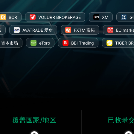
BCR
VOLURR BROKERAGE
XM
G
E
AVATRADE 爱华
FXTM 富拓
EC marke
C 资本市场
eToro
BBI Trading
TIGER 
STARTRADER 星迈
FOREX.com 嘉盛集
覆盖国家/地区
已收录