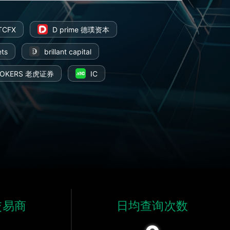
TCFX
D prime 德璞资本
ts
brillant capital
BROKERS 老虎证券
IC
团
交易商
日均查询次数