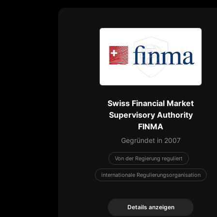
Swiss Financial Market
Supervisory Authority
FINMA
Gegründet in 2007
Von der Regierung reguliert
internationale Regulierungsorganisation
Details anzeigen
Details anzeigen