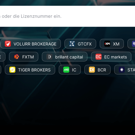
VOLURR BROKERAGE
GTCFX
XM
E
FXTM
brillant capital
EC markets
TIGER BROKERS
IC
BCR
ST