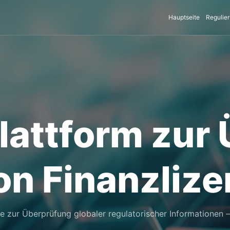
Hauptseite
Regulier
lattform zur
on Finanzliz
le zur Überprüfung globaler regulatorischer Informationen – f