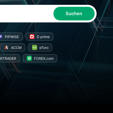
Suchen
PIPWISE
D prime
ACCM
eToro
ARTRADER
FOREX.com