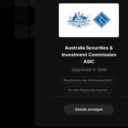
Australia Securities &
Investment Commission
ASIC
Gegründet in 1998
Regulierung des Devisenhandels
Von der Regierung reguliert
internationale Regulierungsorganisation
NBP
Details anzeigen
Details anzeigen