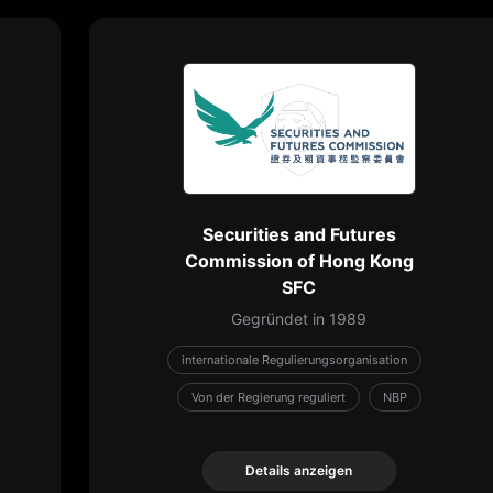
Securities and Futures
Commission of Hong Kong
SFC
Gegründet in 1989
internationale Regulierungsorganisation
Von der Regierung reguliert
NBP
Details anzeigen
Details anzeigen