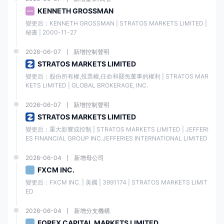
貨幣
，為具有不同興趣和策略的交易者提供更廣泛的投資組合。
KENNETH GROSSMAN
變更后：KENNETH GROSSMAN | STRATOS MARKETS LIMITED | 
交易資產
可用
秘書 | 2000-11-27
2026-06-07
新增控制聲明
外匯
✔
STRATOS MARKETS LIMITED
變更后：股份所有權,投票權,任命和罷免董事的權利 | STRATOS MAR
股票
✔
KETS LIMITED | GLOBAL BROKERAGE, INC.
2026-06-07
新增控制聲明
商品
✔
STRATOS MARKETS LIMITED
變更后：重大影響或控制 | STRATOS MARKETS LIMITED | JEFFERI
指數
✔
ES FINANCIAL GROUP INC.JEFFERIES INTERNATIONAL LIMITED
加密貨幣
2026-06-04
新增母公司
✔
FXCM INC.
變更后：FXCM INC. | 美國 | 3991174 | STRATOS MARKETS LIMIT
債券
❌
ED
期權
❌
2026-06-04
新增分支機構
FOREX CAPITAL MARKETS LIMITED