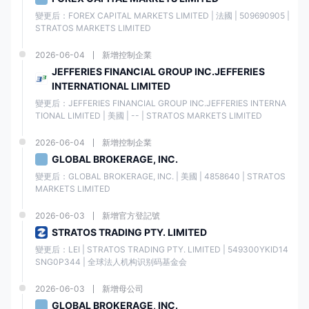
變更后：FOREX CAPITAL MARKETS LIMITED | 法國 | 509690905 | 
ETFs
❌
STRATOS MARKETS LIMITED
2026-06-04
新增控制企業
帳戶
JEFFERIES FINANCIAL GROUP INC.JEFFERIES
福匯 似乎只提供一種
真實帳戶類型
。他們的網站沒有透露有關帳戶類型的
INTERNATIONAL LIMITED
具體信息。
變更后：JEFFERIES FINANCIAL GROUP INC.JEFFERIES INTERNA
TIONAL LIMITED | 美國 | -- | STRATOS MARKETS LIMITED
不過，它
提供模擬帳戶
選項。福匯的模擬帳戶提供逼真的交易體驗，可訪
問多個資產類別的實時市場價格。交易者可以獲得
20,000美元的虛擬資
金
，在福匯易用的交易平台上練習執行買賣訂單，全天候提供。這個無風
2026-06-04
新增控制企業
險的環境使交易者能夠磨練策略並在轉向真實資金帳戶之前建立信心。
GLOBAL BROKERAGE, INC.
變更后：GLOBAL BROKERAGE, INC. | 美國 | 4858640 | STRATOS 
槓桿
MARKETS LIMITED
福匯 為外匯（FX）和差價合約（CFD）交易提供多個槓桿選項，取決於帳
2026-06-03
新增官方登記號
戶資產。
STRATOS TRADING PTY. LIMITED
對於資產低於5,000美元的帳戶，交易者可以獲得
最高1000:1的外匯和
變更后：LEI | STRATOS TRADING PTY. LIMITED | 549300YKID14
CFD槓桿
。
SNG0P344 | 全球法人机构识别码基金会
資產介於5,000美元至50,000美元之間的帳戶可獲得最高400:1的外匯和
CFD槓桿。
2026-06-03
新增母公司
GLOBAL BROKERAGE, INC.
資產超過50,000美元的帳戶可以在外匯上槓桿最高100:1，在CFD上槓桿