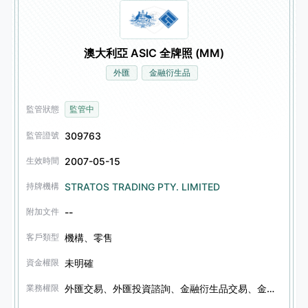
澳大利亞 ASIC 全牌照 (MM)
外匯
金融衍生品
監管狀態
監管中
309763
監管證號
2007-05-15
生效時間
STRATOS TRADING PTY. LIMITED
持牌機構
--
附加文件
機構、零售
客戶類型
未明確
資金權限
外匯交易、外匯投資諮詢、金融衍生品交易、金融衍生品投資諮詢
業務權限