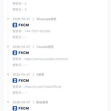
變更前：2
變更后：3
桌面、網
TradingV
頁、移動
✔
/
2026-05-07
iew Pro
WhatsApp變更
設備
FXCM
變更前：+44 7537 432259
經驗豐富
MT5
❌
/
變更后：--
的交易者
2026-05-07
Youtube變更
FXCM
存款和提款
變更前：https://www.youtube.com/fxcm
福匯 採用多種付款方式，包括
銀行轉帳、Visa、MasterCard、Google
變更后：--
Pay、Neteller 和 Skrill
。
2026-05-07
X變更
福匯 最低存款金額與其他經紀商比較
FXCM
變更前：https://x.com/TraduOfficial
福匯
大多數其他
變更后：--
最低存款金額
$50
$100
2026-05-07
郵箱變更
FXCM