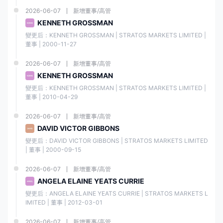
監管
ISA
2026-06-07
新增董事/高管
KENNETH GROSSMAN
分離資金
✔
變更后：KENNETH GROSSMAN | STRATOS MARKETS LIMITED | 
董事 | 2000-11-27
投資者保護
高達 £85,000
2026-06-07
新增董事/高管
KENNETH GROSSMAN
負債保護
✔
變更后：KENNETH GROSSMAN | STRATOS MARKETS LIMITED | 
董事 | 2010-04-29
財務審計
✔
2026-06-07
新增董事/高管
DAVID VICTOR GIBBONS
保險
❌
變更后：DAVID VICTOR GIBBONS | STRATOS MARKETS LIMITED 
| 董事 | 2000-09-15
我們對 福匯 的可靠性結論：
2026-06-07
新增董事/高管
福匯 是一家受監管且聲譽良好的經紀商，在該行業擁有悠久的歷史。該公
ANGELA ELAINE YEATS CURRIE
司受頂級金融機構監管，並擁有多個許可證，展示了對客戶保護的承諾。
變更后：ANGELA ELAINE YEATS CURRIE | STRATOS MARKETS L
市場工具
IMITED | 董事 | 2012-03-01
福匯 提供五大類可交易資產的交易，包括
外匯、股票、商品、指數和加密
2026-06-07
新增董事/高管