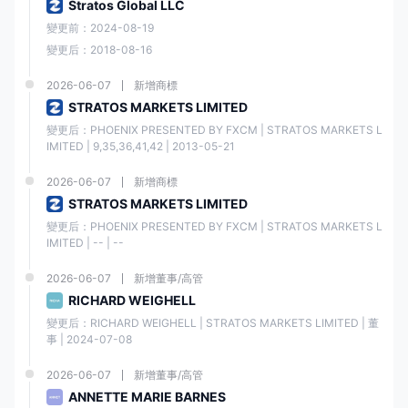
Stratos Global LLC
變更前：2024-08-19
優缺點
變更后：2018-08-16
2026-06-07
新增商標
優點
缺點
STRATOS MARKETS LIMITED
變更后：PHOENIX PRESENTED BY FXCM | STRATOS MARKETS L
• 全球性和嚴格監管
• 地區限制
IMITED | 9,35,36,41,42 | 2013-05-21
• 多個可供選擇的交易平
2026-06-07
新增商標
• 週末客戶支援有限
台
STRATOS MARKETS LIMITED
變更后：PHOENIX PRESENTED BY FXCM | STRATOS MARKETS L
IMITED | -- | --
• 外匯點差競爭優勢
2026-06-07
新增董事/高管
• 低最低存款要求
RICHARD WEIGHELL
變更后：RICHARD WEIGHELL | STRATOS MARKETS LIMITED | 董
事 | 2024-07-08
福匯 是否合法?
福匯 是業內聲譽卓著的合法經紀商。該公司受到頂級金融監管機構監管，
2026-06-07
新增董事/高管
如英國的FCA、澳洲的ASIC、塞浦路斯的CYSEC和以色列的ISA，確保其
ANNETTE MARIE BARNES
遵守嚴格的財務和道德準則。福匯 亦有處理客戶資金的穩健紀錄，以安全