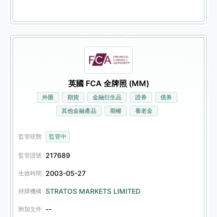
英國 FCA 全牌照 (MM)
外匯
期貨
金融衍生品
證券
債券
其他金融產品
期權
養老金
監管狀態
監管中
217689
監管證號
2003-05-27
生效時間
STRATOS MARKETS LIMITED
持牌機構
--
附加文件