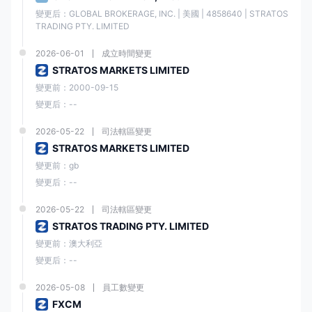
最高200:1。
變更后：GLOBAL BROKERAGE, INC. | 美國 | 4858640 | STRATOS 
TRADING PTY. LIMITED
交易平台
2026-06-01
成立時間變更
福匯 提供四種不同的交易平台供交易者選擇，包括 Trading Station、
STRATOS MARKETS LIMITED
MT4、Capitalise AI 和 TradingView Pro。所有平台均可在桌面、網頁和
變更前：2000-09-15
移動設備上使用。
變更后：--
交易平台
支援
可用設備
適合對象
2026-05-22
司法轄區變更
STRATOS MARKETS LIMITED
桌面、網
Trading
變更前：gb
頁、移動
✔
/
Station
變更后：--
設備
2026-05-22
司法轄區變更
桌面、網
STRATOS TRADING PTY. LIMITED
頁、移動
初學者
MT4
✔
變更前：澳大利亞
設備
變更后：--
桌面、網
2026-05-08
員工數變更
Capitalis
頁、移動
✔
/
e
AI
FXCM
設備