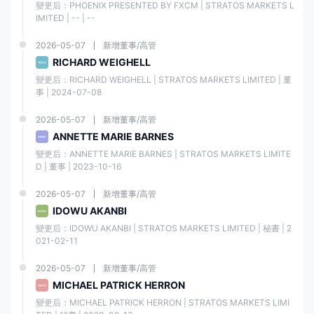
變更后：PHOENIX PRESENTED BY FXCM | STRATOS MARKETS L
IMITED | -- | --
福匯 是否提供行業標準的 MT4 和 MT5?
2026-05-07
新增董事/高管
是的。不僅提供 MT4，還有 Trading Station、
RICHARD WEIGHELL
TradingView Pro 和 Capitalise AI。
變更后：RICHARD WEIGHELL | STRATOS MARKETS LIMITED | 董
事 | 2024-07-08
福匯 的最低存款金額是多少?
2026-05-07
新增董事/高管
ANNETTE MARIE BARNES
開立帳戶的最低初始存款金額為 $50。
變更后：ANNETTE MARIE BARNES | STRATOS MARKETS LIMITE
D | 董事 | 2023-10-16
2026-05-07
新增董事/高管
福匯 是否適合初學者?
IDOWU AKANBI
變更后：IDOWU AKANBI | STRATOS MARKETS LIMITED | 秘書 | 2
是的。對於初學者來說是一個不錯的選擇，因為它受到良
021-02-11
好監管，並通過多個交易平台提供各種交易工具和具有競
爭力的交易條件。此外，它還提供模擬帳戶，讓交易者可
2026-05-07
新增董事/高管
以練習交易而不用冒任何真金。
MICHAEL PATRICK HERRON
變更后：MICHAEL PATRICK HERRON | STRATOS MARKETS LIMI
風險警告