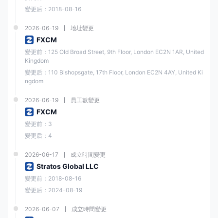
變更后：2018-08-16
銀行轉帳、Visa、
2026-06-19
地址變更
支付方式
MasterCard、Google
FXCM
Pay、Neteller、Skrill
變更前：125 Old Broad Street, 9th Floor, London EC2N 1AR, United 
Kingdom
24/5在線聊天、請求回
變更后：110 Bishopsgate, 17th Floor, London EC2N 4AY, United Ki
客戶支援
撥；WhatsApp: +44
ngdom
7537 432259
2026-06-19
員工數變更
美國、加拿大、英國、歐
FXCM
地區限制
盟、香港、澳洲、以色
變更前：3
列、日本
變更后：4
福匯 資訊
2026-06-17
成立時間變更
Stratos Global LLC
福匯 是一家成立於1999年的零售外匯經紀商
。該公司總部設在倫敦，英
國，但在許多其他國家設有辦事處和聯營機構，包括澳洲，德國，法國，
變更前：2018-08-16
意大利，希臘，香港，日本，南非和美國。
變更后：2024-08-19
該公司提供外匯、差價合約（CFD）和其他金融工具的線上交易服務。福
匯 提供多個交易平台，包括Trading Station，TradingView Pro，MT4和
2026-06-07
成立時間變更
Capitalise AI。