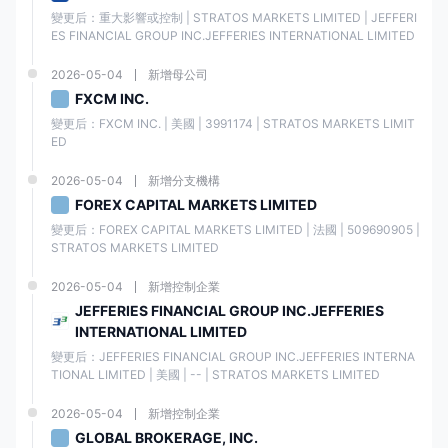
變更后：重大影響或控制 | STRATOS MARKETS LIMITED | JEFFERI
ES FINANCIAL GROUP INC.JEFFERIES INTERNATIONAL LIMITED
2026-05-04
新增母公司
FXCM INC.
變更后：FXCM INC. | 美國 | 3991174 | STRATOS MARKETS LIMIT
ED
2026-05-04
新增分支機構
FOREX CAPITAL MARKETS LIMITED
變更后：FOREX CAPITAL MARKETS LIMITED | 法國 | 509690905 | 
STRATOS MARKETS LIMITED
2026-05-04
新增控制企業
JEFFERIES FINANCIAL GROUP INC.JEFFERIES
INTERNATIONAL LIMITED
變更后：JEFFERIES FINANCIAL GROUP INC.JEFFERIES INTERNA
TIONAL LIMITED | 美國 | -- | STRATOS MARKETS LIMITED
2026-05-04
新增控制企業
GLOBAL BROKERAGE, INC.