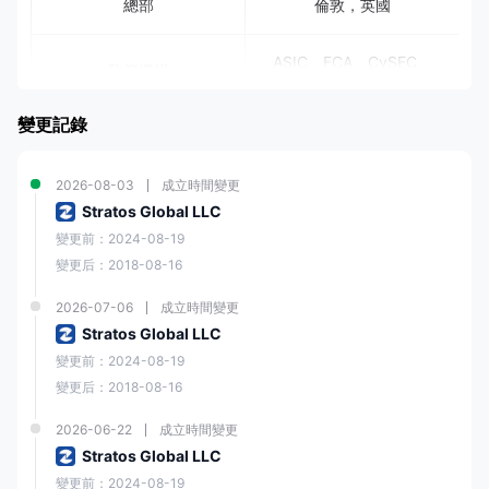
總部
倫敦，英國
ASIC、FCA、CySEC、
監管機構
ISA
變更記錄
外匯、股票、商品、指
市場
數、加密貨幣
2026-08-03
成立時間變更
Stratos Global LLC
模擬帳戶
$20,000虛擬貨幣
變更前：2024-08-19
變更后：2018-08-16
最低入金
$50
2026-07-06
成立時間變更
槓桿
1000:1
Stratos Global LLC
變更前：2024-08-19
EUR/USD點差
浮動約1.1點差
變更后：2018-08-16
2026-06-22
成立時間變更
Trading Station、
Stratos Global LLC
交易平台
TradingView Pro、
MT4、CapitaliseAl
變更前：2024-08-19