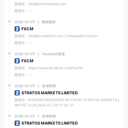
變更前：info@fxcmmarkets.com
結論
變更后：--
總括而言，福匯 是一家歷史悠久且聲譽良好的經紀商，提供多種交易工具
和帳戶類型，具有具有競爭力的點差和佣金。該經紀商的交易平台用戶友
2026-05-07
郵箱變更
好，並為各級交易者提供高級功能。此外，福匯 提供教育資源和優質客戶
FXCM
支援，包括 24/5 在線聊天支援。
變更前：info@fxcmbullion.com | infoasia@fxcm.com
然而，福匯 並非在所有國家提供服務，不接受來自美國、加拿大、英國、
變更后：--
歐盟、香港、澳洲、以色列和日本的客戶。
常見問題（FAQs）
2026-05-07
Facebook變更
FXCM
變更前：https://www.facebook.com/fxcmm
福匯 是否受監管?
變更后：--
是的。它受 ASIC、FCA、CySEC 和 ISA 監管。
2026-05-07
新增商標
STRATOS MARKETS LIMITED
變更后：PHOENIX PRESENTED BY FXCM | STRATOS MARKETS L
福匯 是否提供模擬帳戶?
IMITED | 9,35,36,41,42 | 2013-05-21
2026-05-07
新增商標
是的。
STRATOS MARKETS LIMITED