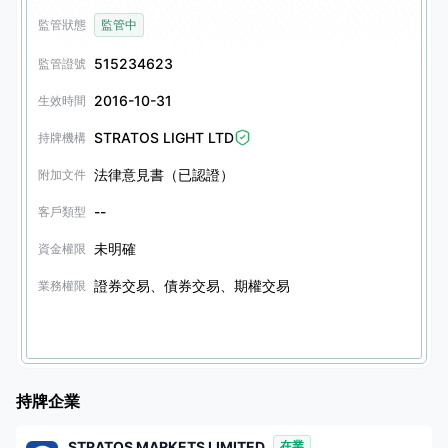
監管狀態
監管中
515234623
監管證號
2016-10-31
生效時間
STRATOS LIGHT LTD
持牌機構
法律意見書（已認證）
附加文件
--
客戶類型
未明確
資金權限
證券交易、債券交易、期權交易
業務權限
持牌企業
STRATOS MARKETS LIMITED
在業