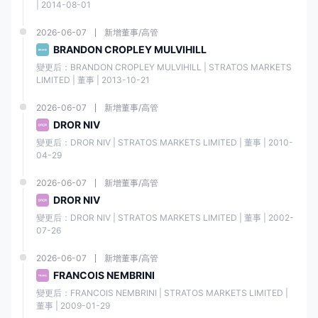
交易委
造
| 2014-08-01
s
392/2
員會
Europ
（MM
0
e Ltd
（CyS
）
2026-06-07
新增董事/高管
EC）
BRANDON CROPLEY MULVIHILL
變更后：BRANDON CROPLEY MULVIHILL | STRATOS MARKETS 
LIMITED | 董事 | 2013-10-21
以色列
STRAT
證券管
零售外
OS
51523
2026-06-07
新增董事/高管
理局
LIGHT
匯牌照
4623
（ISA
DROR NIV
LTD
）
變更后：DROR NIV | STRATOS MARKETS LIMITED | 董事 | 2010-
04-29
2026-06-07
新增董事/高管
DROR NIV
您如何受到保護?
變更后：DROR NIV | STRATOS MARKETS LIMITED | 董事 | 2002-
07-26
福匯 提供負債保護，並為客戶提供訪問分離帳戶的機會，提供額外的安全
措施。詳細信息可在下表中找到：
2026-06-07
新增董事/高管
FRANCOIS NEMBRINI
保護措施
詳情
變更后：FRANCOIS NEMBRINI | STRATOS MARKETS LIMITED | 
董事 | 2009-01-29
ASIC、FCA、CySEC、