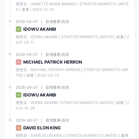
和負責任的方式進行。
變更后：ANNETTE MARIE BARNES | STRATOS MARKETS LIMITE
D | 董事 | 2023-10-16
監管國
監管機
監管實
牌照類
牌照號
2026-06-07
新增董事/高管
家
構
體
型
碼
IDOWU AKANBI
變更后：IDOWU AKANBI | STRATOS MARKETS LIMITED | 秘書 | 2
STRAT
澳大利
021-02-11
OS
亞證券
市場製
TRADI
及投資
造
00030
2026-06-07
新增董事/高管
NG
委員會
（MM
9763
PTY.
MICHAEL PATRICK HERRON
（ASI
）
LIMITE
變更后：MICHAEL PATRICK HERRON | STRATOS MARKETS LIMI
C）
D
TED | 秘書 | 2020-02-13
Strato
2026-06-07
新增董事/高管
英國金
市場製
s
融行為
IDOWU AKANBI
造
Marke
21768
監管局
變更后：IDOWU AKANBI | STRATOS MARKETS LIMITED | 秘書 | 2
ts
（MM
9
（FCA
015-10-29
Limite
）
）
d
2026-06-07
新增董事/高管
DAVID ELON KING
塞浦路
斯證券
市場製
變更后：DAVID ELON KING | STRATOS MARKETS LIMITED | 董事 
Strato