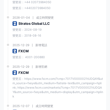
變更前：+44 02073984050
變更后：+4402073984050
2026-01-04
成立時間變更
Stratos Global LLC
變更前：2024-08-19
變更后：2018-08-16
2025-12-29
新增電話
FXCM
變更后： 4001-200880
2025-12-29
新增官網
FXCM
變更后：https://www.fxcm.com/?cmp=7017V0000021tUDQAY&ut
m_source=fxeye&utm_medium=flatrate-text&utm_campaign=hpli
nk; https://www.fxcm.com/markets/?cmp=7017V0000021tUDQA
Y&utm_source=fxeye&utm_medium=display&utm_campaign=hplin
k
2025-12-07
成立時間變更