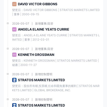
DAVID VICTOR GIBBONS
變更后：DAVID VICTOR GIBBONS | STRATOS MARKETS LIMITED 
| 董事 | 2000-09-15
2026-05-07
新增董事/高管
ANGELA ELAINE YEATS CURRIE
變更后：ANGELA ELAINE YEATS CURRIE | STRATOS MARKETS L
IMITED | 董事 | 2012-03-01
2026-05-07
新增董事/高管
KENNETH GROSSMAN
變更后：KENNETH GROSSMAN | STRATOS MARKETS LIMITED | 
秘書 | 2000-11-27
2026-05-07
新增控制聲明
STRATOS MARKETS LIMITED
變更后：股份所有權,投票權,任命和罷免董事的權利 | STRATOS MAR
KETS LIMITED | GLOBAL BROKERAGE, INC.
2026-05-07
新增控制聲明
STRATOS MARKETS LIMITED