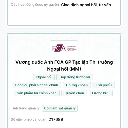
Giao dịch ngoại hối, tư vấn đầu tư ngoại hối, giao dịch công cụ phái sinh tài chính, tư vấn đầu tư công cụ phái sinh tài chính
Các hoạt động được ủy quyền
Vương quốc Anh FCA GP Tạo lập Thị trường
Ngoại hối (MM)
Ngoại hối
Hợp đồng tương lai
Công cụ phái sinh tài chính
Chứng khoán
Trái phiếu
Sản phẩm tài chính khác
Quyền chọn
Lương hưu
Tình trạng quản lý
Có giám sát quản lý
217689
Số giấy phép cai quản