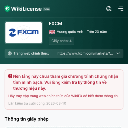
FXCM
Vương quốc Anh
Trên 20 năm
Giấy phép:
4
Trang web chính thức:
https://www.fxcm.com/markets/?cmp=7017V0000021tUDQAY&utm_source=fxeye&utm_medium=display&utm_campaign=hplink, https://www.fxcm.com/?cmp=7017V0000021tUDQAY&utm_source=fxeye&utm_medium=flatrate-text&utm_campaign=hplink
Nền tảng này chưa tham gia chương trình chứng nhận
tính minh bạch. Vui lòng kiểm tra kỹ thông tin về
thương hiệu này.
Hãy truy cập trang web chính thức của WikiFX để biết thêm thông tin.
Lần kiểm tra cuối cùng: 2026-08-10
Thông tin giấy phép