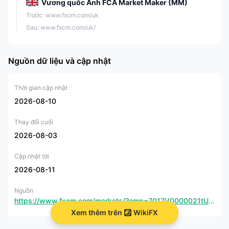
Vương quốc Anh FCA Market Maker (MM)
Trước: www.fxcm.com/uk
Sau: www.fxcm.com/uk/
Nguồn dữ liệu và cập nhật
Thời gian cập nhật
2026-08-10
Thay đổi cuối
2026-08-03
Cập nhật tới
2026-08-11
Nguồn
https://www.fxcm.com/markets/?cmp=7017V0000021tUDQAY&utm_source=fxeye&utm_medium=display&utm_campaign=hplink
Xem thêm trên
WikiFX