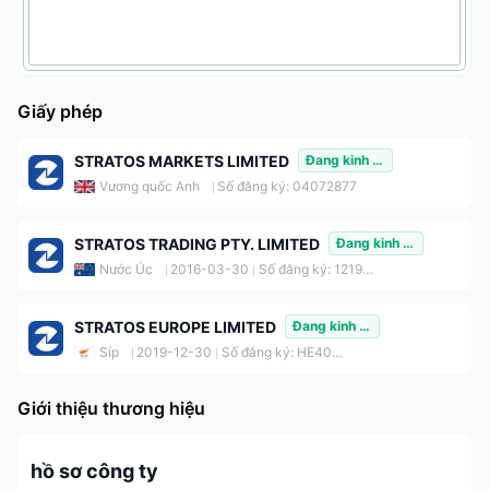
Giấy phép
STRATOS MARKETS LIMITED
Đang kinh doanh
Vương quốc Anh
Số đăng ký: 04072877
STRATOS TRADING PTY. LIMITED
Đang kinh doanh
Nước Úc
2016-03-30
Số đăng ký: 121934432
STRATOS EUROPE LIMITED
Đang kinh doanh
Síp
2019-12-30
Số đăng ký: HE405643
Giới thiệu thương hiệu
hồ sơ công ty