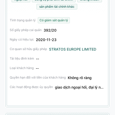
sản phẩm tài chính khác
Tình trạng quản lý
Có giám sát quản lý
392/20
Số giấy phép cai quản
2020-11-23
Ngày có hiệu lực
STRATOS EUROPE LIMITED
Cơ quan sở hữu giấy phép
--
Tài liệu đính kèm
--
Loại khách hàng
Không rõ ràng
Quyền hạn đối với tiền của khách hàng
giao dịch ngoại hối, đại lý ngoại hối, giao dịch công cụ phái sinh tài chính, đại lý công cụ phái sinh tài chính, giao dịch chứng khoán, đại lý chứng khoán, giao dịch sản phẩm tài chính khác, đại lý sản phẩm tài chính khác
Các hoạt động được ủy quyền