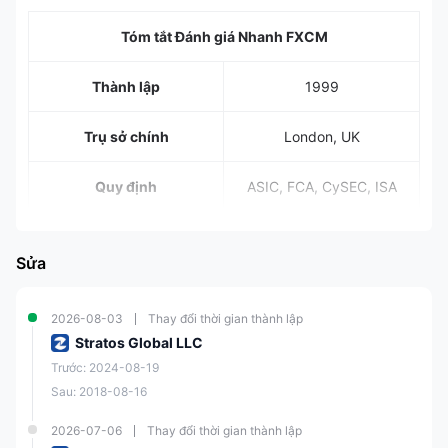
Tóm tắt Đánh giá Nhanh FXCM
Thành lập
1999
Trụ sở chính
London, UK
Quy định
ASIC, FCA,
CySEC, ISA
Forex, cổ phiếu, hàng
Các công cụ thị trường
hóa, chỉ số, tiền điện tử
Sửa
Tài khoản Demo
✅
($20,000 tiền ảo)
2026-08-03
Thay đổi thời gian thành lập
Stratos Global LLC
Yêu cầu Tiền gửi Tối
$50
Trước: 2024-08-19
thiểu
Sau: 2018-08-16
Đòn bẩy
1000:1
2026-07-06
Thay đổi thời gian thành lập