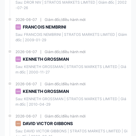
Sau: DROR NIV | STRATOS MARKETS LIMITED | Giám đốc | 2002
Síp
-07-26
(CySE
C)
2026-06-07
Giám đốc/điều hành mới
FRANCOIS NEMBRINI
Cơ
quan
Giấy
Sau: FRANCOIS NEMBRINI | STRATOS MARKETS LIMITED | Giám 
STRAT
Chứn
phép
đốc | 2009-01-29
OS
51523
g
Ngoại
LIGHT
4623
khoán
hối
2026-06-07
Giám đốc/điều hành mới
LTD
Israel
Bán lẻ
KENNETH GROSSMAN
(ISA)
Sau: KENNETH GROSSMAN | STRATOS MARKETS LIMITED | Giá
m đốc | 2000-11-27
2026-06-07
Giám đốc/điều hành mới
KENNETH GROSSMAN
Bạn được bảo vệ như thế nào?
Sau: KENNETH GROSSMAN | STRATOS MARKETS LIMITED | Giá
FXCM cung cấp bảo vệ số dư âm và cung cấp cho khách hàng truy
m đốc | 2010-04-29
cập vào các tài khoản phân tách, cung cấp các biện pháp bảo mật bổ
sung. Thêm chi tiết có thể được tìm thấy trong bảng dưới đây:
2026-06-07
Giám đốc/điều hành mới
DAVID VICTOR GIBBONS
Biện pháp Bảo vệ
Chi tiết
Sau: DAVID VICTOR GIBBONS | STRATOS MARKETS LIMITED | Gi