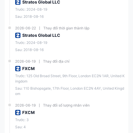
Stratos Global LLC
Chênh lệch EUR/USD
Xung quanh 1.1 pips
Trước: 2024-08-19
Sau: 2018-08-16
Trading Station,
Nền tảng Giao dịch
TradingView Pro, MT4,
2026-06-22
Thay đổi thời gian thành lập
Capitalise AI
Stratos Global LLC
Trước: 2024-08-19
Chuyển khoản ngân
Sau: 2018-08-16
Phương thức Thanh
hàng, Visa, MasterCard,
toán
Google Pay, Neteller,
2026-06-19
Thay đổi địa chỉ
Skrill
FXCM
Trước: 125 Old Broad Street, 9th Floor, London EC2N 1AR, United K
Trò chuyện trực tuyến
ingdom
24/5, yêu cầu gọi lại
Sau: 110 Bishopsgate, 17th Floor, London EC2N 4AY, United Kingd
Hỗ trợ Khách hàng
om
WhatsApp: +44 7537
432259
2026-06-19
Thay đổi số lượng nhân viên
FXCM
Hoa Kỳ, Canada, Vương
Trước: 3
quốc Anh, Liên minh
Hạn chế Vùng miền
Châu Âu, Hồng Kông,
Sau: 4
Úc, Israel và Nhật Bản