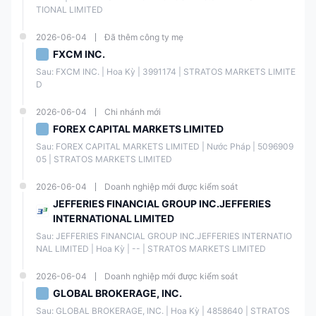
gồm
ngoại hối, cổ phiếu, hàng hóa, chỉ số và tiền điện tử
, cung cấp
TIONAL LIMITED
cho các nhà giao dịch với các sở thích và chiến lược khác nhau một
danh mục đầu tư rộng hơn.
2026-06-04
Đã thêm công ty mẹ
FXCM INC.
Tài Sản Giao Dịch
Có Sẵn
Sau: FXCM INC. | Hoa Kỳ | 3991174 | STRATOS MARKETS LIMITE
D
Ngoại Hối
✔
2026-06-04
Chi nhánh mới
FOREX CAPITAL MARKETS LIMITED
Cổ Phiếu
✔
Sau: FOREX CAPITAL MARKETS LIMITED | Nước Pháp | 5096909
05 | STRATOS MARKETS LIMITED
Hàng Hóa
✔
2026-06-04
Doanh nghiệp mới được kiểm soát
JEFFERIES FINANCIAL GROUP INC.JEFFERIES
Chỉ Số
✔
INTERNATIONAL LIMITED
Sau: JEFFERIES FINANCIAL GROUP INC.JEFFERIES INTERNATIO
Tiền Điện Tử
✔
NAL LIMITED | Hoa Kỳ | -- | STRATOS MARKETS LIMITED
Trái Phiếu
❌
2026-06-04
Doanh nghiệp mới được kiểm soát
GLOBAL BROKERAGE, INC.
Tùy Chọn
❌
Sau: GLOBAL BROKERAGE, INC. | Hoa Kỳ | 4858640 | STRATOS 