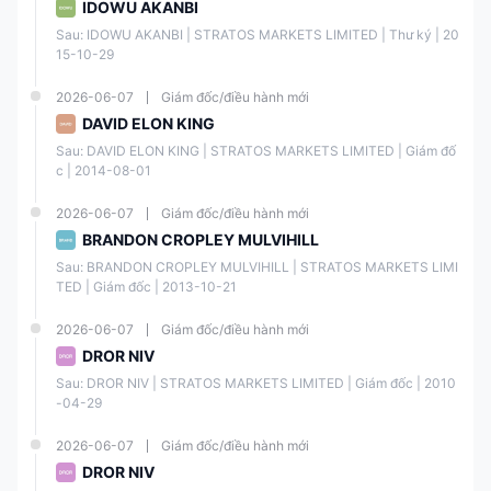
Ủy
IDOWU AKANBI
ban
STRAT
Sau: IDOWU AKANBI | STRATOS MARKETS LIMITED | Thư ký | 20
Chứn
OS
Marke
15-10-29
g
TRADI
t
00030
khoán
NG
Makin
9763
& Đầu
PTY.
g
2026-06-07
Giám đốc/điều hành mới
tư Úc
LIMITE
(MM)
DAVID ELON KING
(ASIC
D
Sau: DAVID ELON KING | STRATOS MARKETS LIMITED | Giám đố
)
c | 2014-08-01
Cơ
Strato
2026-06-07
Giám đốc/điều hành mới
Marke
quan
s
t
BRANDON CROPLEY MULVIHILL
Quản
Marke
21768
Makin
lý Tài
ts
9
Sau: BRANDON CROPLEY MULVIHILL | STRATOS MARKETS LIMI
g
chính
Limite
TED | Giám đốc | 2013-10-21
(MM)
(FCA)
d
2026-06-07
Giám đốc/điều hành mới
DROR NIV
Ủy
ban
Sau: DROR NIV | STRATOS MARKETS LIMITED | Giám đốc | 2010
Chứn
-04-29
g
Marke
Strato
khoán
t
s
392/2
2026-06-07
Giám đốc/điều hành mới
và
Makin
Europ
0
Trao
g
DROR NIV
e Ltd
đổi
(MM)