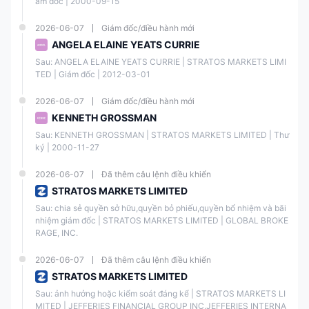
ám đốc | 2000-09-15
Điều chỉnh
ASIC, FCA, CySEC, ISA
2026-06-07
Giám đốc/điều hành mới
Tài khoản Phân tách
✔
ANGELA ELAINE YEATS CURRIE
Sau: ANGELA ELAINE YEATS CURRIE | STRATOS MARKETS LIMI
TED | Giám đốc | 2012-03-01
Bảo vệ Nhà đầu tư
Lên đến £85,000
2026-06-07
Giám đốc/điều hành mới
Số Dư Âm
✔
KENNETH GROSSMAN
Sau: KENNETH GROSSMAN | STRATOS MARKETS LIMITED | Thư 
Kiểm toán Tài chính
✔
ký | 2000-11-27
2026-06-07
Đã thêm câu lệnh điều khiển
Bảo Hiểm
❌
STRATOS MARKETS LIMITED
Sau: chia sẻ quyền sở hữu,quyền bỏ phiếu,quyền bổ nhiệm và bãi 
Kết luận của chúng tôi về Độ tin cậy của FXCM:
nhiệm giám đốc | STRATOS MARKETS LIMITED | GLOBAL BROKE
FXCM là một nhà môi giới được quản lý tốt và uy tín với một lịch sử lâu
RAGE, INC.
dài trong ngành công nghiệp. Công ty được quản lý bởi các cơ quan
tài chính hàng đầu và có nhiều giấy phép, thể hiện cam kết bảo vệ
2026-06-07
Đã thêm câu lệnh điều khiển
khách hàng.
STRATOS MARKETS LIMITED
Công Cụ Thị Trường
Sau: ảnh hưởng hoặc kiểm soát đáng kể | STRATOS MARKETS LI
MITED | JEFFERIES FINANCIAL GROUP INC.JEFFERIES INTERNA
FXCM cung cấp giao dịch trong năm lớp tài sản có thể giao dịch, bao