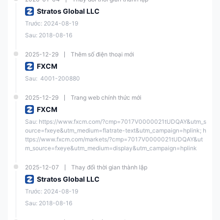
Stratos Global LLC
Trước: 2024-08-19
Sau: 2018-08-16
2025-12-29
Thêm số điện thoại mới
FXCM
Sau:  4001-200880
2025-12-29
Trang web chính thức mới
FXCM
Sau: https://www.fxcm.com/?cmp=7017V0000021tUDQAY&utm_s
ource=fxeye&utm_medium=flatrate-text&utm_campaign=hplink; h
ttps://www.fxcm.com/markets/?cmp=7017V0000021tUDQAY&ut
m_source=fxeye&utm_medium=display&utm_campaign=hplink
2025-12-07
Thay đổi thời gian thành lập
Stratos Global LLC
Trước: 2024-08-19
Sau: 2018-08-16