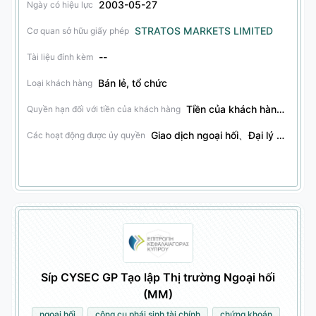
2003-05-27
Ngày có hiệu lực
STRATOS MARKETS LIMITED
Cơ quan sở hữu giấy phép
--
Tài liệu đính kèm
Bán lẻ, tổ chức
Loại khách hàng
Tiền của khách hàng có thể được giữ lại.
Quyền hạn đối với tiền của khách hàng
Giao dịch ngoại hối、Đại lý ngoại hối、Tư vấn đầu tư ngoại hối、Dịch vụ ủy thác ngoại hối、Giao dịch hợp đồng tương lai、Đại lý hợp đồng tương lai、Tư vấn đầu tư hợp đồng tương lai、Dịch vụ ủy thác hợp đồng tương lai、Giao dịch công cụ phái sinh tài chính、Đại lý công cụ phái sinh tài chính、Tư vấn đầu tư công cụ phái sinh tài chính、Dịch vụ ủy thác công cụ phái sinh tài chính、Giao dịch chứng khoán、Đại lý chứng khoán、Tư vấn đầu tư chứng khoán、Dịch vụ ủy thác chứng khoán、Giao dịch trái phiếu、Đại lý trái phiếu、Tư vấn đầu tư trái phiếu、Dịch vụ ủy thác trái phiếu、Giao dịch sản phẩm tài chính khác、Đại lý sản phẩm tài chính khác、Tư vấn đầu tư sản phẩm tài chính khác、Dịch vụ ủy thác sản phẩm tài chính khác、Quản lý tài sản lương hưu、Giao dịch quyền chọn、Đại lý quyền chọn、Tư vấn đầu tư quyền chọn、Dịch vụ ủy thác quyền chọn
Các hoạt động được ủy quyền
Síp CYSEC GP Tạo lập Thị trường Ngoại hối
(MM)
ngoại hối
công cụ phái sinh tài chính
chứng khoán