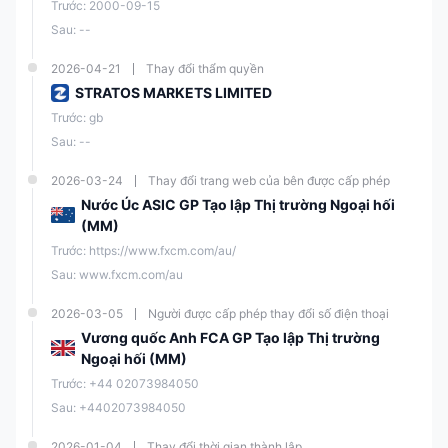
Trước: 2000-09-15
Sau: --
2026-04-21
Thay đổi thẩm quyền
STRATOS MARKETS LIMITED
Trước: gb
Sau: --
2026-03-24
Thay đổi trang web của bên được cấp phép
Nước Úc ASIC GP Tạo lập Thị trường Ngoại hối
(MM)
Trước: https://www.fxcm.com/au/
Sau: www.fxcm.com/au
2026-03-05
Người được cấp phép thay đổi số điện thoại
Vương quốc Anh FCA GP Tạo lập Thị trường
Ngoại hối (MM)
Trước: +44 02073984050
Sau: +4402073984050
2026-01-04
Thay đổi thời gian thành lập