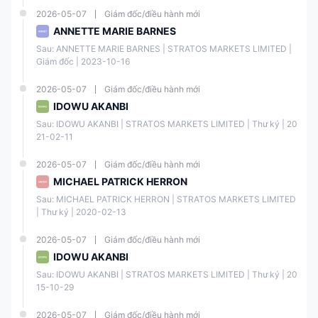
2026-05-07
Giám đốc/điều hành mới
ANNETTE MARIE BARNES
Có. Nó được quy định bởi ASIC, FCA, CySEC và ISA.
Sau: ANNETTE MARIE BARNES | STRATOS MARKETS LIMITED | 
Giám đốc | 2023-10-16
FXCM có cung cấp tài khoản demo không?
2026-05-07
Giám đốc/điều hành mới
IDOWU AKANBI
Có.
Sau: IDOWU AKANBI | STRATOS MARKETS LIMITED | Thư ký | 20
21-02-11
FXCM có cung cấp MT4 & MT5 tiêu chuẩn ngành
2026-05-07
Giám đốc/điều hành mới
không?
MICHAEL PATRICK HERRON
Sau: MICHAEL PATRICK HERRON | STRATOS MARKETS LIMITED 
Có. Không chỉ có MT4, mà còn có Trading Station,
| Thư ký | 2020-02-13
TradingView Pro và Capitalise AI.
2026-05-07
Giám đốc/điều hành mới
IDOWU AKANBI
Yêu cầu tối thiểu để nạp tiền vào FXCM là bao nhiêu?
Sau: IDOWU AKANBI | STRATOS MARKETS LIMITED | Thư ký | 20
15-10-29
Số tiền nạp tối thiểu để mở tài khoản là $50.
2026-05-07
Giám đốc/điều hành mới