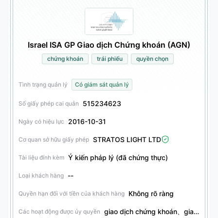
Israel ISA GP Giao dịch Chứng khoán (AGN)
chứng khoán
trái phiếu
quyền chọn
Tình trạng quản lý
Có giám sát quản lý
515234623
Số giấy phép cai quản
2016-10-31
Ngày có hiệu lực
STRATOS LIGHT LTD
Cơ quan sở hữu giấy phép
Ý kiến pháp lý (đã chứng thực)
Tài liệu đính kèm
--
Loại khách hàng
Không rõ ràng
Quyền hạn đối với tiền của khách hàng
giao dịch chứng khoán、giao dịch trái phiếu、giao dịch quyền chọn
Các hoạt động được ủy quyền