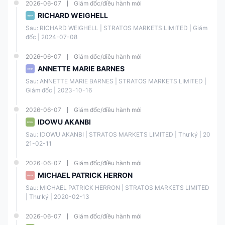
2026-06-07
Giám đốc/điều hành mới
• Chênh lệch cạnh tranh
RICHARD WEIGHELL
trên các cặp tiền tệ
Sau: RICHARD WEIGHELL | STRATOS MARKETS LIMITED | Giám 
ngoại hối
đốc | 2024-07-08
• Yêu cầu Tiền gửi Tối
2026-06-07
Giám đốc/điều hành mới
thiểu thấp
ANNETTE MARIE BARNES
Sau: ANNETTE MARIE BARNES | STRATOS MARKETS LIMITED | 
FXCM Có Uy tín không?
Giám đốc | 2023-10-16
FXCM là một nhà môi giới hợp pháp với uy tín lâu năm trong ngành.
2026-06-07
Giám đốc/điều hành mới
Công ty được
điều chỉnh bởi các cơ quan tài chính hàng đầu, như
FCA tại Vương quốc Anh, ASIC tại Úc
IDOWU AKANBI
,
CYSEC tại Síp và ISA tại
Israel
, đảm bảo rằng nó hoạt động dưới các hướng dẫn tài chính và
Sau: IDOWU AKANBI | STRATOS MARKETS LIMITED | Thư ký | 20
đạo đức nghiêm ngặt. FXCM cũng có lịch sử vững chắc trong việc xử
21-02-11
lý quỹ của khách hàng một cách an toàn và có trách nhiệm.
2026-06-07
Giám đốc/điều hành mới
Thực
Quốc
MICHAEL PATRICK HERRON
Điều
thể
Loại
Số
gia
chỉnh
được
Giấy
Giấy
Sau: MICHAEL PATRICK HERRON | STRATOS MARKETS LIMITED 
Điều
bởi
điều
phép
phép
chỉnh
| Thư ký | 2020-02-13
chỉnh
2026-06-07
Giám đốc/điều hành mới