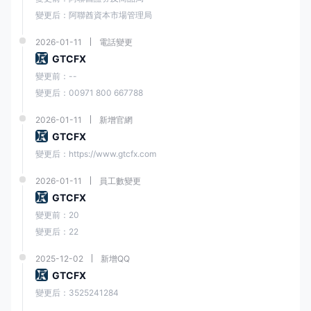
他們的個人需求和偏好非常重要。
變更后：阿聯酋資本市場管理局
常見問題 (FAQ)
2026-01-11
電話變更
GTCFX
問
變更前：--
是 澤匯資本監管？
1
變更后：00971 800 667788
：
2026-01-11
新增官網
一
GTCFX
是的。它受證券和商品管理局 (SCA) 監
個
變更后：https://www.gtcfx.com
1:
2026-01-11
員工數變更
GTCFX
問
變更前：20
題
在
澤匯資本
, 交易者有區域限制嗎？
2
變更后：22
：
2025-12-02
新增QQ
GTCFX
是的。 澤匯資本向某些國家的居民提供服務，包括但不
A
2
倫比亞省、魁北克省和薩斯喀徹溫省）、伊朗和美利堅合
變更后：3525241284
：
何國家或司法管轄區的任何人，這些分發或使用將違反