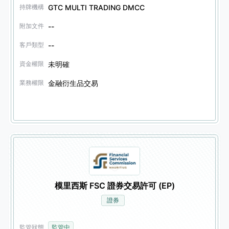
GTC MULTI TRADING DMCC
持牌機構
--
附加文件
--
客戶類型
未明確
資金權限
金融衍生品交易
業務權限
模里西斯 FSC 證券交易許可 (EP)
證券
監管狀態
監管中