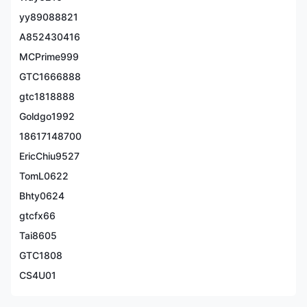
yy89088821
之一 澤匯資本的優勢在於其多樣化的交易工具組合。客戶可以獲得廣泛的
市場覆蓋，不僅包括
外匯
， 但是也
股票、貴金屬和能源商品。
這種廣泛的
A852430416
選擇使交易者能夠分散他們的投資組合，並在一個屋簷下探索不同的細分
市場。
MCPrime999
澤匯資本提供兩種主要類型的交易賬戶：
GTC1666888
標準和專業。
這兩種賬戶類型都
旨在滿足不同水平的交易專業知識和投資能力。更重要的是，進入門檻一
gtc1818888
直保持在較低水平，最低存款要求為
只需 30 美元
對於這兩種賬戶類型，
初學者和臨時交易者都可以使用。除了真實交易賬戶，客戶還可以使用
模
Goldgo1992
擬賬戶
測試交易環境並練習他們的交易技巧。
18617148700
在交易平台方面， 澤匯資本為客戶提供行業領先的解決方案之間的選擇：
MetaTrader 4、MetaTrader 5 和 cTrader
EricChiu9527
.這些平台以其先進的圖表工
具、算法交易功能和用戶友好的界面而聞名。此外， 澤匯資本還支持社交
TomL0622
交易平台，使交易者能夠相互學習並分享策略。
Bhty0624
在客戶服務方面， 澤匯資本提供多種溝通渠道，包括電子郵件、電話和在
線聊天，確保客戶在有疑問或問題時可以輕鬆聯繫到他們。
gtcfx66
這是該經紀人官方網站的主頁：
Tai8605
GTC1808
是 澤匯資本合法還是騙局？
CS4U01
是的， 澤匯資本是一個合法的經紀人。它的實體之一， 澤匯資本 multi
trading dmcc，在阿拉伯聯合酋長國證券和商品管理局（SCA）的監督下