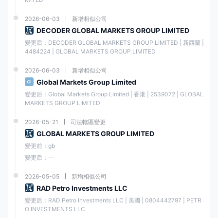
在專業方面， 澤匯資本提供多個帳戶選項，例如
原始點差、零和專業賬戶
,
要求更高的最低存款從
2026-06-03
3000 美元
新增相似公司
.
DECODER GLOBAL MARKETS GROUP LIMITED
重要的是要注意，雖然標準美分賬戶提供兩類交易工具，特別是外彙和金
變更后：DECODER GLOBAL MARKETS GROUP LIMITED | 新西蘭 | 
屬，但其他專業賬戶和標準賬戶提供更廣泛的交易工具選擇，不僅是外彙
4484224 | GLOBAL MARKETS GROUP LIMITED
和金屬，還包括能源、股票、和指數。
2026-06-03
新增相似公司
除了真實交易賬戶， 澤匯資本認識到為客戶提供無風險環境以練習和提高
其交易技能的重要性。為了促進這一點，他們提供模擬交易賬戶，讓交易
Global Markets Group Limited
者體驗交易環境並練習他們的策略，而無需冒任何真錢的風險。
變更后：Global Markets Group Limited | 香港 | 2539072 | GLOBAL 
MARKETS GROUP LIMITED
如何開戶？
2026-05-21
司法轄區變更
訪問官方網站 澤匯資本: 首先訪問官方網站 澤匯資本通過您首選的網絡瀏
GLOBAL MARKETS GROUP LIMITED
覽器。您可以通過輸入由 澤匯資本或通過搜索他們的官方網站。點擊“開設
賬戶”或“開設真實賬戶”按鈕：
變更前：gb
變更后：--
在註冊表中準確完整地填寫所需信息：在帳戶註冊頁面上，您將看到一個
表格，要求您提供必要的信息。這可能包括個人詳細信息，例如您的全
2026-05-05
新增相似公司
名、電子郵件地址、出生日期、聯繫信息，有時還包括您的居住國家/地
RAD Petro Investments LLC
區。花點時間準確填寫表格並確保填寫所有必填字段。
變更后：RAD Petro Investments LLC | 美國 | 0804442797 | PETR
O INVESTMENTS LLC
接受條款和條件：在繼續您的帳戶申請之前，您可能會遇到以下條款和條