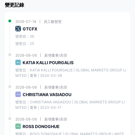
變更記錄
運營，持有監管許可證號 988925。
此外， 澤匯資本通過其他實體擴大其監管範圍， 澤匯資本全球貿易資本公
2026-07-18
員工數變更
司有限公司，受瓦努阿圖金融服務委員會 (vfsc) 監管，監管許可證號為
40354。
GTCFX
變更前：26
優點和缺點
變更后：25
2026-06-06
新增董事/高管
澤匯資本是一家在阿拉伯聯合酋長國註冊的成熟外匯經紀商。它提供多種
交易工具、最低存款額低的可用賬戶選項，並支持流行的交易平台。 澤匯
KATIA KALLI POURGALIS
資本促進社交交易並提供 24/7 全天候客戶支持。但是，交易者應考慮有限
變更后：KATIA KALLI POURGALIS | GLOBAL MARKETS GROUP LI
的交易工具範圍，並對監管框架進行盡職調查。
MITED | 董事 | 2024-03-28
優點
缺點
2026-06-06
新增董事/高管
CHRISTIANA VASIADOU
提供的交易工具範圍 澤匯
變更后：CHRISTIANA VASIADOU | GLOBAL MARKETS GROUP LI
澤匯資本提供多樣化的交易工
資本與其他一些經紀商相
MITED | 董事 | 2023-04-17
具，為交易者提供在不同市場
比可能更加有限，可能會
實現多元化和潛在利潤的機
會。
限制某些交易者的多元化
2026-06-06
新增董事/高管
選擇。
ROSS DONOGHUE
變更后：ROSS DONOGHUE | GLOBAL MARKETS GROUP LIMITE