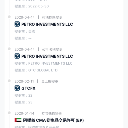
網絡研討會：
澤匯資本舉辦網絡研討會，這是由行業專家和經驗豐富的交
變更后：2022-05-30
易員舉辦的在線研討會。這些網絡研討會涵蓋廣泛的主題，包括交易策
略、技術分析、風險管理和市場洞察力。交易者可以參加這些網絡研討會
2026-04-14
司法轄區變更
來擴展他們的知識、學習新技術並了解最新的市場趨勢。
PETRO INVESTMENTS LLC
時事通訊：
澤匯資本提供時事通訊，將定期更新和市場分析直接發送到交
變更前：美國
易者的電子郵件收件箱。這些時事通訊通常包括市場新聞、交易技巧和教
育內容，以幫助交易者隨時了解市場發展並做出明智的交易決策。
變更后：--
博客：
澤匯資本在他們的網站上維護一個博客部分，其中包含由市場專家
2026-04-14
公司名稱變更
和經驗豐富的交易員撰寫的文章。這些博客文章涵蓋廣泛的主題，包括交
PETRO INVESTMENTS LLC
易策略、市場分析、交易心理學和教育文章。交易者可以瀏覽這些博客文
章以獲得有價值的見解、學習新概念並擴展他們對金融市場的理解。
變更前：PETRO INVESTMENTS LLC
教材：
澤匯資本可能會提供額外的教育材料，例如電子書、指南或視頻教
變更后：GTC GLOBAL LTD
程，涵蓋交易的各個方面，包括技術分析、基本面分析、交易心理學和風
險管理。這些教育材料為交易者提供深入的信息和實用指導，以提高他們
2026-02-11
員工數變更
的交易技能和知識。
GTCFX
結論
變更前：22
變更后：23
綜上所述， 澤匯資本是一家在阿拉伯聯合酋長國註冊的成熟外匯經紀商。
它提供多種交易工具、最低存款額較低的可用賬戶選項以及 24/7 全天候客
2026-01-14
監管機構變更
戶支持。該經紀商提供流行的交易平台，如 mt4、mt5 和 ctrader，並支持
阿聯酋 CMA 衍生品交易許可 (EP)
社交交易。但是，交易者應了解與其他經紀商相比可用工具的潛在局限
性，並對監管框架和相關風險進行深入研究。交易者在做出決定之前考慮
變更前：阿聯酋證券及商品局