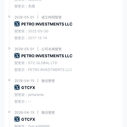
澤匯資本認識到社交交易的日益普及和價值，因此為社交交易平台提供支
變更后：美國
持。社交交易平台使交易者能夠在社區內互動、分享想法，甚至複製成功
交易者的交易。通過社交交易，交易者可以參與更具協作性和互動性的交
2026-05-01
成立時間變更
易體驗，利用共享知識和集體智慧的力量。
PETRO INVESTMENTS LLC
變更前：2022-05-30
存取款
變更后：2017-12-14
訂金
2026-05-01
公司名稱變更
澤匯資本通過各種支付渠道促進存款，包括通過 fab（第一阿布扎比銀
PETRO INVESTMENTS LLC
行）和 Maybank 等信譽良好的機構進行銀行轉賬，為交易者提供傳統可
靠的存款方式。此外， 澤匯資本接受主要的信用卡和借記卡，如 visa 和
變更前：GTC GLOBAL LTD
mastercard，以及 foloosi 支付網關，使交易者能夠使用他們喜歡的卡輕
變更后：PETRO INVESTMENTS LLC
鬆地啟動存款。 澤匯資本還支持流行的電子錢包支付方式，如 skrill、
neteller、fasapay、cashu、perfect money 和支付寶。
2026-04-15
微信變更
而典型的存款處理時間要求 澤匯資本在 30 分鐘以內，請務必考慮實際處
GTCFX
理時間可能受多種因素影響，包括使用的付款方式、銀行處理時間和其他
變更前：jamarama
外部變量。
變更后：--
2026-04-15
微信變更
GTCFX
取款
變更前：Grace566666