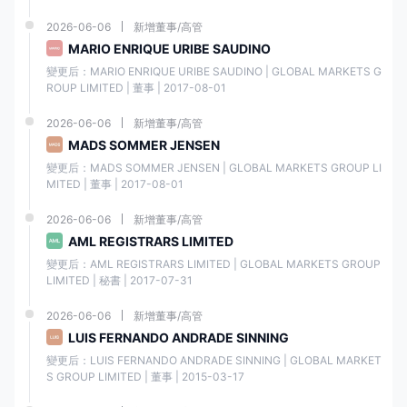
接受的各種付款方式 澤匯資本
2026-06-06
新增董事/高管
為存款和提取資金提供了靈活
性和便利性。
MARIO ENRIQUE URIBE SAUDINO
變更后：MARIO ENRIQUE URIBE SAUDINO | GLOBAL MARKETS G
ROUP LIMITED | 董事 | 2017-08-01
2026-06-06
新增董事/高管
MADS SOMMER JENSEN
市場工具
變更后：MADS SOMMER JENSEN | GLOBAL MARKETS GROUP LI
MITED | 董事 | 2017-08-01
澤匯資本提供多種交易工具，以滿足客戶的不同興趣和策略。交易者可以
進入全面的市場選擇，包括外匯市場上的主要和次要貨幣對、比特幣和以
2026-06-06
新增董事/高管
太坊等流行的加密貨幣、原油和天然氣等範圍廣泛的能源商品、代表全球
AML REGISTRARS LIMITED
主要市場的各種股票公司，以及黃金、白銀和鉑金等貴金屬。這種廣泛的
變更后：AML REGISTRARS LIMITED | GLOBAL MARKETS GROUP 
產品使交易者能夠探索不同的資產類別並使他們的投資組合多樣化，從而
LIMITED | 秘書 | 2017-07-31
使他們能夠利用跨多個部門的各種市場機會。
2026-06-06
新增董事/高管
LUIS FERNANDO ANDRADE SINNING
優點
缺點
變更后：LUIS FERNANDO ANDRADE SINNING | GLOBAL MARKET
S GROUP LIMITED | 董事 | 2015-03-17
跨多個資產類別的多元化
市場波動和不可預測的市
機會。
場條件下的潛在損失。