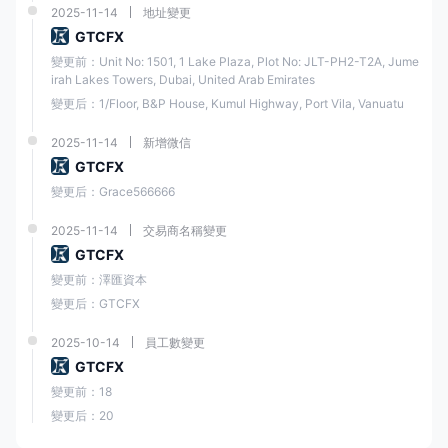
2025-11-14
地址變更
GTCFX
問
變更前：Unit No: 1501, 1 Lake Plaza, Plot No: JLT-PH2-T2A, Jume
題
irah Lakes Towers, Dubai, United Arab Emirates
做 澤匯資本提供模擬賬戶？
3
變更后：1/Floor, B&P House, Kumul Highway, Port Vila, Vanuatu
：
2025-11-14
新增微信
一
GTCFX
個
是的。
變更后：Grace566666
3
：
2025-11-14
交易商名稱變更
GTCFX
變更前：澤匯資本
問
變更后：GTCFX
題
做 澤匯資本提供行業標準的mt4 & mt
4
：
2025-10-14
員工數變更
GTCFX
變更前：18
一
是的。 澤匯資本支持 mt4、mt5 和 ctra
個
變更后：20
4: