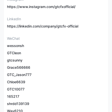
模擬賬戶
https://www.instagram.com/gtcfxofficial/
最大槓桿
1
LinkedIn
https://linkedin.com/company/gtcfx-official
傳播
因賬戶和
WeChat
委員會
因賬戶和
wessonsh
GTCleon
交易平台
MT4、MT
gtcsunny
Grace566666
最低存款
5
GTC_Jason777
銀行轉賬、信用卡
Chloe6639
存取款方式
支
GTC10077
165217
澤匯資本, 商品名稱 澤匯資本Global Trade Capital Limited，是一家在阿
聯酋註冊的全球金融外匯經紀公司。它受證券和商品管理局 (SCA) 監管，
shrdd139139
離岸業務受瓦努阿圖金融服務委員會 (vfsc) 監管，一般由國家期貨協會
Way6210
(NFA) 註冊。