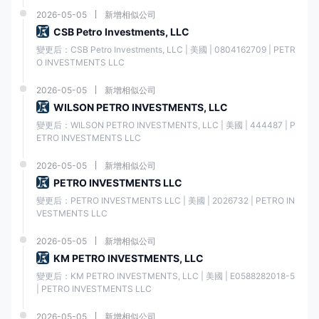
件 澤匯資本.仔細閱讀和理解這些條款和條件很重要。如果您同意遵守它
們，您通常會找到一個複選框或按鈕來讓您接受它們。選中或單擊此選項
2026-05-05
新增相似公司
以繼續。
CSB Petro Investments, LLC
提交您的申請並等待確認 澤匯資本：填寫所需信息並接受條款和條件後，
變更后：CSB Petro Investments, LLC | 美國 | 0804162709 | PETR
點擊“提交”或“註冊”按鈕提交您的申請。您的申請將被發送至 澤匯資本供
O INVESTMENTS LLC
審查和處理。在此階段，您需要耐心等待確認 澤匯資本關於您的開戶流程
的狀態。此確認可通過電子郵件或通過其網站上的帳戶門戶發送。它可能
2026-05-05
新增相似公司
包括用於訪問您的交易賬戶的進一步說明或登錄憑據。
WILSON PETRO INVESTMENTS, LLC
槓桿作用
變更后：WILSON PETRO INVESTMENTS, LLC | 美國 | 444487 | P
ETRO INVESTMENTS LLC
澤匯資本賦予交易者顯著的交易槓桿，提供最大槓桿
高達令人印象深刻的
1:500
.這種慷慨的槓桿比率為交易者提供了擴大交易頭寸的機會，可能會
2026-05-05
新增相似公司
放大利潤和損失。憑藉如此巨大的槓桿作用，交易者可以以相對較小的投
PETRO INVESTMENTS LLC
資進入更大的市場份額，從而增強他們的交易潛力並使他們的策略多樣
化。然而，對於交易者來說，謹慎行事並採用有效的風險管理技術很重
變更后：PETRO INVESTMENTS LLC | 美國 | 2026732 | PETRO IN
要，因為更高的槓桿率也意味著增加對市場波動和潛在波動的敞口。
VESTMENTS LLC
2026-05-05
新增相似公司
點差和佣金
KM PETRO INVESTMENTS, LLC
在考慮交易成本時，必須同時評估點差和佣金。 澤匯資本根據交易賬戶的
變更后：KM PETRO INVESTMENTS, LLC | 美國 | E0588282018-5 
類型提供不同的定價結構。標準賬戶不收取任何佣金，並提供從 0.3 點起
| PETRO INVESTMENTS LLC
的具有競爭力的點差。
2026-05-05
新增相似公司