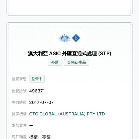
澳大利亞 ASIC 外匯直通式處理 (STP)
外匯
金融衍生品
監管狀態
監管中
496371
監管證號
2017-07-07
生效時間
GTC GLOBAL (AUSTRALIA) PTY LTD
持牌機構
--
附加文件
機構、零售
客戶類型