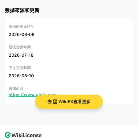
數據來源和更新
問
題
最低存款是多少
為了 澤匯資本
？
來源的更新時間
5
：
2026-08-08
最後變更時間
一
個
2026-07-18
據說開戶的最低初始存款為 50 美元
5
：
下次更新時間
2026-08-10
問
數據來源
題
是 澤匯資本適合初學者的好經紀商
https://www.gtcfx.com
6
去
WikiFX查看更多
：
是的。 澤匯資本對於初學者來說是一個不錯的選擇，因
一
並在領先的 mt4 和 mt5 平台上提供具有競爭性交易
個
外，它還提供模擬賬戶，允許交易者在不冒任何真錢風險
6: