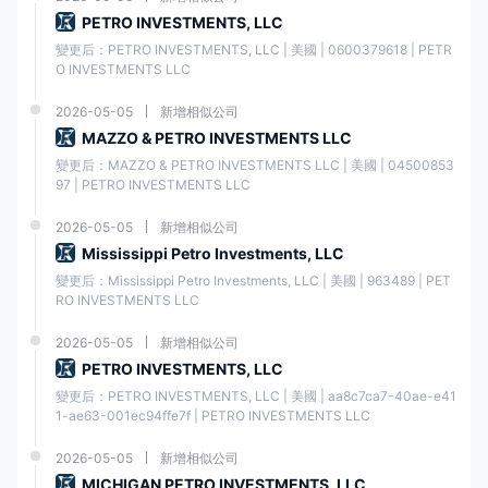
PETRO INVESTMENTS, LLC
另一方面，專業賬戶的點差更小，從 0.0 點開始。但是，重要的是要注意
變更后：PETRO INVESTMENTS, LLC | 美國 | 0600379618 | PETR
專業賬戶可能涉及佣金。原始點差賬戶對每一方收取高達每手 3.50 美元的
O INVESTMENTS LLC
佣金，而零賬戶收取每手每手 0.2 美元起的佣金。相比之下，專業賬戶不
收取任何佣金。
2026-05-05
新增相似公司
MAZZO & PETRO INVESTMENTS LLC
非交易費用
變更后：MAZZO & PETRO INVESTMENTS LLC | 美國 | 04500853
97 | PETRO INVESTMENTS LLC
除了與交易相關的成本外，重要的是要考慮與該經紀商相關的非交易費
用。雖然具體的費用結構可能有所不同，但以下是交易者可能遇到的一些
2026-05-05
新增相似公司
常見的非交易費用 澤匯資本:
Mississippi Petro Investments, LLC
存款費用
: 澤匯資本可能會收取將資金存入您的交易賬戶的費用。這些費用
變更后：Mississippi Petro Investments, LLC | 美國 | 963489 | PET
可能因使用的付款方式而異，例如銀行轉賬或信用卡/借記卡交易。
RO INVESTMENTS LLC
提款費
: 當從您的交易賬戶中提取資金時， 澤匯資本可能會徵收提款費。
2026-05-05
新增相似公司
這些費用可能會根據所選的提款方式而有所不同，例如銀行轉賬或電子錢
包。
PETRO INVESTMENTS, LLC
變更后：PETRO INVESTMENTS, LLC | 美國 | aa8c7ca7-40ae-e41
閒置費用：
澤匯資本可能有閒置費用。如果在一段時間內沒有交易活動或
帳戶登錄，通常會收取這些費用。閒置費的具體期限和金額可能會因經紀
1-ae63-001ec94ffe7f | PETRO INVESTMENTS LLC
人的政策而異。
2026-05-05
新增相似公司
貨幣兌換費
：如果您以不同於交易賬戶基礎貨幣的貨幣存入或提取資金，
MICHIGAN PETRO INVESTMENTS, LLC
澤匯資本可能會收取貨幣兌換費。這些費用包括在不同貨幣之間轉換資金