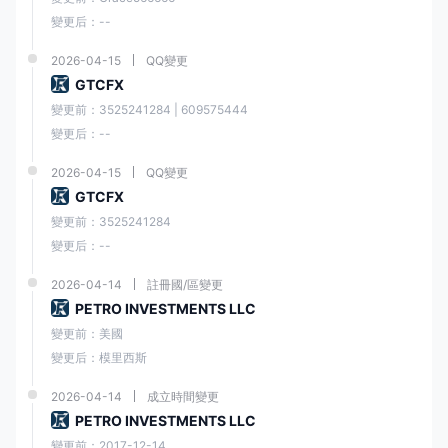
取款方式與存款方式幾乎相同，但支持工行取款，支持人民幣和美元。銀
變更后：--
行轉賬取款通常需要1-3個工作日，信用卡&借記卡和電子錢包取款付款方
式通常需要24小時，如果您想通過支付寶出金，處理時間在24-48小時
2026-04-15
QQ變更
內。
GTCFX
變更前：3525241284 | 609575444
變更后：--
客戶支持
2026-04-15
QQ變更
這 澤匯資本可以通過電子郵件 24/7 獲得客戶支持：support@ 澤匯資本
GTCFX
up.com，電話：800 667788，實時聊天或在線發送消息以取得聯繫，以
變更前：3525241284
及 skype、whatsapp 和一些社交媒體平台，如 facebook、twitter、
變更后：--
instagram、youtube 和 linkedin。公司地址：阿拉伯聯合酋長國迪拜商業
灣富豪大廈。
2026-04-14
註冊國/區變更
PETRO INVESTMENTS LLC
此外，為了解決常見問題並為交易者提供便利的資源， 澤匯資本在他們的
網站上提供專門的 faq（常見問題）部分。
變更前：美國
變更后：模里西斯
教育資源
2026-04-14
成立時間變更
澤匯資本提供一些教育資源，確保交易者能夠獲得有價值的見解和信息來
PETRO INVESTMENTS LLC
支持他們的交易努力。
變更前：2017-12-14