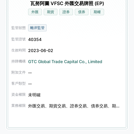
瓦努阿圖 VFSC 外匯交易牌照 (EP)
外匯
期貨
證券
債券
期權
監管狀態
離岸監管
40354
監管證號
2023-06-02
生效時間
GTC Global Trade Capital Co., Limited
持牌機構
--
附加文件
--
客戶類型
未明確
資金權限
外匯交易、期貨交易、證券交易、債券交易、期權交易
業務權限