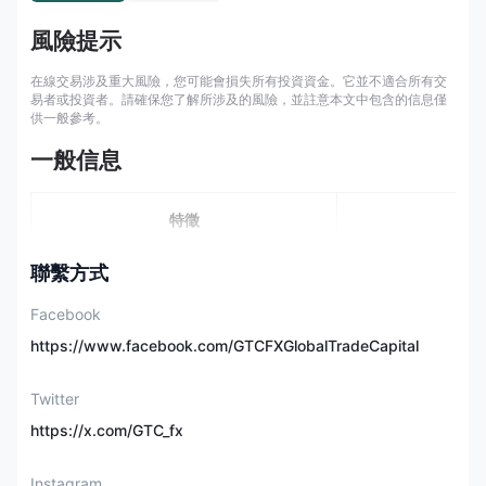
風險提示
在線交易涉及重大風險，您可能會損失所有投資資金。它並不適合所有交
易者或投資者。請確保您了解所涉及的風險，並註意本文中包含的信息僅
供一般參考。
一般信息
特徵
聯繫方式
註冊國家/地區
阿拉伯
Facebook
規定
https://www.facebook.com/GTCFXGlobalTradeCapital
市場工具
外匯、能源、股
Twitter
https://x.com/GTC_fx
帳戶類型
標準版、專
Instagram