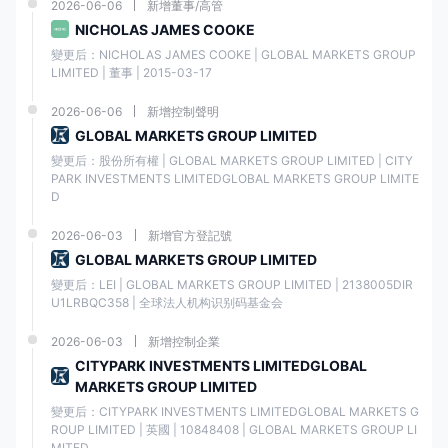
2026-06-06
新增董事/高管
NICHOLAS JAMES COOKE
獲得不同的投資機會和部
與特定市場工具相關的價
變更后：NICHOLAS JAMES COOKE | GLOBAL MARKETS GROUP 
門。
格波動和風險。
LIMITED | 董事 | 2015-03-17
2026-06-06
新增控制聲明
管理風險和防範市場不確
影響市場工具的監管不確
GLOBAL MARKETS GROUP LIMITED
定性的對沖能力。
定性和變化。
變更后：股份所有權 | GLOBAL MARKETS GROUP LIMITED | CITY
PARK INVESTMENTS LIMITEDGLOBAL MARKETS GROUP LIMITE
長期資本增值和潛在創收
影響市場表現的經濟因素
D
的機會。
和地緣政治事件。
2026-06-03
新增官方登記號
GLOBAL MARKETS GROUP LIMITED
在某些市場中存在市場操
縱或欺詐活動的可能性。
變更后：LEI | GLOBAL MARKETS GROUP LIMITED | 2138005DIR
U1LRBQC358 | 全球法人机构识别码基金会
賬戶類型
2026-06-03
新增控制企業
CITYPARK INVESTMENTS LIMITEDGLOBAL
澤匯資本提供一系列交易賬戶選項，分為兩大類：
標準賬戶和專業賬戶
, 每
MARKETS GROUP LIMITED
個都有自己的最低存款要求。在標準類別中，交易者可以在標準賬戶和標
準美分賬戶之間進行選擇，以滿足不同的交易偏好和資本規模。僅有的
30
變更后：CITYPARK INVESTMENTS LIMITEDGLOBAL MARKETS G
美元
可以同時開設兩個賬戶，更適合喜歡小額交易的交易者。
ROUP LIMITED | 英國 | 10848408 | GLOBAL MARKETS GROUP LI
MITED