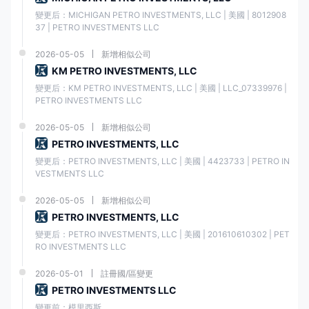
的相關費用。
變更后：MICHIGAN PETRO INVESTMENTS, LLC | 美國 | 8012908
37 | PETRO INVESTMENTS LLC
交易平台
2026-05-05
新增相似公司
澤匯資本提供一系列穩健且廣受認可的交易平台，確保交易者能夠使用先
KM PETRO INVESTMENTS, LLC
進的工具和功能來增強他們的交易體驗。在由提供的交易平台中 澤匯資本,
客戶可以從大眾中選擇
r MetaTrader 4 (MT4), MetaTrader 5 (MT5)
，
變更后：KM PETRO INVESTMENTS, LLC | 美國 | LLC_07339976 | 
和
交易者
.這些平台以其用戶友好的界面、全面的圖表功能、可定制的指標
PETRO INVESTMENTS LLC
和先進的訂單管理功能而在業內享有盛譽。有了這些平台，交易者可以高
效地執行交易，訪問實時市場數據，實施各種交易策略，並利用先進的技
2026-05-05
新增相似公司
術分析工具。
PETRO INVESTMENTS, LLC
變更后：PETRO INVESTMENTS, LLC | 美國 | 4423733 | PETRO IN
交易工具
VESTMENTS LLC
除了提供各種交易平台， 澤匯資本提供範圍廣泛的有價值的交易工具和資
2026-05-05
新增相似公司
源，以支持交易者的決策過程。
PETRO INVESTMENTS, LLC
這些工具包括經濟日曆，突出顯示可能影響金融市場的重要經濟事件和公
變更后：PETRO INVESTMENTS, LLC | 美國 | 201610610302 | PET
告。此外， 澤匯資本提供通訊服務，讓交易者了解最新的市場洞察、分析
RO INVESTMENTS LLC
和專家評論。確保交易者能夠獲得實時信息， 澤匯資本還提供最新的新聞
功能，聚合來自各種來源的新聞。此外， 澤匯資本提供經濟新聞提要，直
2026-05-01
註冊國/區變更
接向交易者提供及時和相關的經濟新聞發布。
PETRO INVESTMENTS LLC
社交交易
變更前：模里西斯