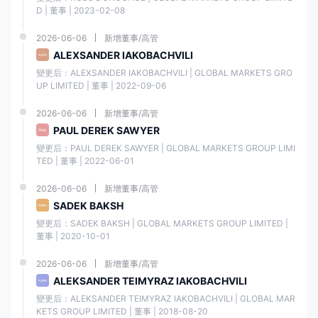
D | 董事 | 2023-02-08
交易者應仔細考慮與相關
可獲得的最低存款要求使具有
的交易條件、費用和賬戶
不同預算水平的交易者可以開
2026-06-06
新增董事/高管
功能 澤匯資本做決定前的
始交易 澤匯資本.
賬目。
ALEXSANDER IAKOBACHVILI
變更后：ALEXSANDER IAKOBACHVILI | GLOBAL MARKETS GRO
UP LIMITED | 董事 | 2022-09-06
MT4、MT5 和 cTrader 等流
與任何投資一樣，交易存
行交易平台的可用性為交易者
在固有風險，交易者應注
提供了高級工具和功能的選
2026-06-06
新增董事/高管
意這些風險並有效管理它
擇，以增強他們的交易體驗。
PAUL DEREK SAWYER
們。
變更后：PAUL DEREK SAWYER | GLOBAL MARKETS GROUP LIMI
TED | 董事 | 2022-06-01
澤匯資本的監管框架，在
對社交交易平台的支持允許交
阿拉伯聯合酋長國註冊，
易者與其他交易者聯繫並向他
2026-06-06
新增董事/高管
可能與其他司法管轄區的
們學習，並可能從他們的見解
SADEK BAKSH
和策略中受益。
規定不同，交易者應了解
變更后：SADEK BAKSH | GLOBAL MARKETS GROUP LIMITED | 
其影響。
董事 | 2020-10-01
澤匯資本通過多種渠道提供
2026-06-06
新增董事/高管
24/7 全天候客戶支持，確保交
ALEKSANDER TEIMYRAZ IAKOBACHVILI
易者可以在需要時獲得幫助。
變更后：ALEKSANDER TEIMYRAZ IAKOBACHVILI | GLOBAL MAR
KETS GROUP LIMITED | 董事 | 2018-08-20