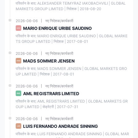
व्यापारियों को निहितार्थों के बारे में
परिवर्तन के बाद: ALEKSANDER TEIMYRAZ IAKOBACHVILI | GLOBAL 
पता होना चाहिए।
MARKETS GROUP LIMITED | निदेशक | 2018-08-20
2026-06-06
नए निदेशक/कार्यकारी
GTCकई चैनलों के माध्यम से 24/7
ग्राहक सहायता यह सुनिश्चित करती है
MARIO ENRIQUE URIBE SAUDINO
कि व्यापारियों को जब भी आवश्यकता
हो, सहायता प्राप्त कर सकें।
परिवर्तन के बाद: MARIO ENRIQUE URIBE SAUDINO | GLOBAL MARKE
TS GROUP LIMITED | निदेशक | 2017-08-01
2026-06-06
नए निदेशक/कार्यकारी
द्वारा स्वीकृत भुगतान विधियों की
विविधता GTC धन जमा करने और
MADS SOMMER JENSEN
निकालने के लिए लचीलापन और सुविधा
प्रदान करता है।
परिवर्तन के बाद: MADS SOMMER JENSEN | GLOBAL MARKETS GRO
UP LIMITED | निदेशक | 2017-08-01
2026-06-06
नए निदेशक/कार्यकारी
AML REGISTRARS LIMITED
परिवर्तन के बाद: AML REGISTRARS LIMITED | GLOBAL MARKETS GR
OUP LIMITED | सेक्रेटरी | 2017-07-31
बाजार उपकरण
2026-06-06
नए निदेशक/कार्यकारी
GTCअपने ग्राहकों के विभिन्न हितों और रणनीतियों को पूरा करने के लिए विविध प्रकार के
व्यापारिक उपकरण प्रदान करता है। व्यापारियों के पास विदेशी मुद्रा बाजार में प्रमुख और मामूली
LUIS FERNANDO ANDRADE SINNING
मुद्रा जोड़े, बिटकॉइन और एथेरियम जैसी लोकप्रिय क्रिप्टोकरेंसी, कच्चे तेल और प्राकृतिक
परिवर्तन के बाद: LUIS FERNANDO ANDRADE SINNING | GLOBAL MAR
गैस जैसी ऊर्जा वस्तुओं की एक विस्तृत श्रृंखला, प्रमुख वैश्विक प्रतिनिधित्व करने वाले विभिन्न