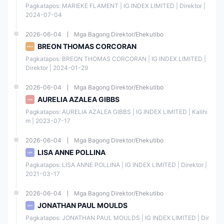
Pagkatapos: MARIEKE FLAMENT | IG INDEX LIMITED | Direktor | 
Mga Kalamangan at Disadvantages ng IG
2024-07-04
Mga Kalamangan:
2026-06-04
Mga Bagong Direktor/Ehekutibo
Malawak na iba't ibang mga merkado at mga pagpipilian sa
instrumento
BREON THOMAS CORCORAN
Madaling gamitin at maaaring i-customize ang mga plataporma ng
Pagkatapos: BREON THOMAS CORCORAN | IG INDEX LIMITED | 
pagkalakalan
Direktor | 2024-01-29
Access sa advanced na teknikal na pagsusuri at mga tool sa pagguhit
ng mga chart
Multilingual, multi-channel na serbisyo sa customer
2026-06-04
Mga Bagong Direktor/Ehekutibo
Demo account na may virtual na pondo na $20,000
Walang minimum na depositong kinakailangan para sa mga tunay na
AURELIA AZALEA GIBBS
account
Pagkatapos: AURELIA AZALEA GIBBS | IG INDEX LIMITED | Kalihi
Leverage hanggang 1:400
m | 2023-07-17
Disadvantages:
2026-06-04
Mga Bagong Direktor/Ehekutibo
Ang mga bayarin at gastos ay maaaring hindi malinaw na nakasaad
Ang pag-withdraw ng pondo ay hindi malinaw na nakasaad
LISA ANNE POLLINA
Ang minimum na halaga ng transaksyon ay mataas para sa ilang mga
merkado
Pagkatapos: LISA ANNE POLLINA | IG INDEX LIMITED | Direktor | 
Ang mga bayad sa pagdedeposito gamit ang credit card ay mataas
2021-03-17
kumpara sa ibang mga broker
2026-06-04
Mga Bagong Direktor/Ehekutibo
Tunay ba ang IG?
JONATHAN PAUL MOULDS
Oo. IG ay kasalukuyang regulado ng maraming regulatory authorities,
Pagkatapos: JONATHAN PAUL MOULDS | IG INDEX LIMITED | Dir
kasama ang ASIC (Australia), FCA (UK), FSA (Japan), FMA (New