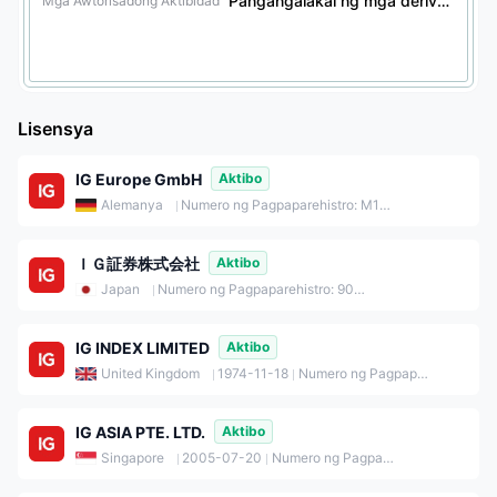
Pangangalakal ng mga derivative sa pananalapi, pangangalakal ng mga securities, pangangalakal ng iba pang mga produktong pinansyal, at mga serbisyo ng trust
Mga Awtorisadong Aktibidad
Lisensya
IG Europe GmbH
Aktibo
Alemanya
Numero ng Pagpaparehistro: M1201_HRB115624
ＩＧ証券株式会社
Aktibo
Japan
Numero ng Pagpaparehistro: 9010401051715
IG INDEX LIMITED
Aktibo
United Kingdom
1974-11-18
Numero ng Pagpaparehistro: 01190902
IG ASIA PTE. LTD.
Aktibo
Singapore
2005-07-20
Numero ng Pagpaparehistro: 200510021K