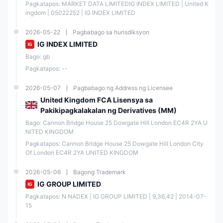
Pagkatapos: MARKET DATA LIMITEDIG INDEX LIMITED | United K
MetaTrader 4 at L2 Dealer. Bagaman ang kanilang demo account ay
ingdom | 05022252 | IG INDEX LIMITED
nag-aalok ng maluwag na virtual na pondo, limitado ang impormasyon
sa mga live account. Available ang multilingual na serbisyo sa
customer sa pamamagitan ng iba't ibang mga channel. Gayunpaman,
2026-05-22
Pagbabago sa hurisdiksyon
napakabatib na impormasyon tungkol sa deposito at pag-withdraw.
IG INDEX LIMITED
Madalas Itanong (FAQs)
Bago: gb
Ano ang minimum na deposito na kinakailangan upang magbukas
Pagkatapos: --
ng account sa IG?
2026-05-07
Pagbabago ng Address ng Licensee
Walang kinakailangang minimum na deposito.
United Kingdom FCA Lisensya sa
Anong mga paraan ng deposito ang tinatanggap sa IG?
Pakikipagkalakalan ng Derivatives (MM)
Tinatanggap ng IG ang mga deposito sa pamamagitan ng credit/debit
Bago: Cannon Bridge House 25 Dowgate Hill London EC4R 2YA U
card at mga bank transfer.
NITED KINGDOM
Ano ang maximum na leverage na inaalok ng IG?
Pagkatapos: Cannon Bridge House 25 Dowgate Hill London City 
Of London EC4R 2YA UNITED KINGDOM
1:400.
Anong mga plataporma sa pangangalakal ang inaalok ng IG?
2026-05-06
Bagong Trademark
IG GROUP LIMITED
Inaalok ng IG ang L2 dealer, ProRealTime, MT4, at TradingView.
Pagkatapos: N NADEX | IG GROUP LIMITED | 9,36,42 | 2014-07-
Babala sa Panganib
15
Ang online na pangangalakal ay may kasamang inherenteng