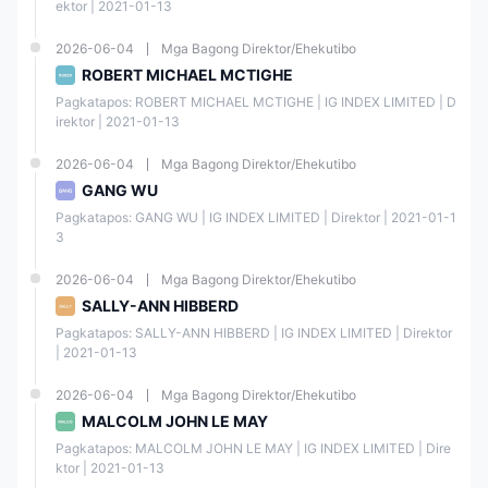
Zealand), MAS (Singapore), at DFSA (UAE).
ektor | 2021-01-13
2026-06-04
Mga Bagong Direktor/Ehekutibo
Regul
Regul
ROBERT MICHAEL MCTIGHE
ated
Regul
Licens
Licens
ated
Count
ator
e Type
e No.
Pagkatapos: ROBERT MICHAEL MCTIGHE | IG INDEX LIMITED | D
Entity
ry
irektor | 2021-01-13
2026-06-04
Mga Bagong Direktor/Ehekutibo
Austr
alia
GANG WU
Securi
Pagkatapos: GANG WU | IG INDEX LIMITED | Direktor | 2021-01-1
ties &
IG
Marke
3
Invest
AUST
t
51510
ment
RALIA
Makin
6
Com
PTY
g
2026-06-04
Mga Bagong Direktor/Ehekutibo
missi
LTD
(MM)
SALLY-ANN HIBBERD
on
Pagkatapos: SALLY-ANN HIBBERD | IG INDEX LIMITED | Direktor 
(ASIC
)
| 2021-01-13
2026-06-04
Mga Bagong Direktor/Ehekutibo
Finan
MALCOLM JOHN LE MAY
cial
IG
Marke
Cond
MARK
t
Pagkatapos: MALCOLM JOHN LE MAY | IG INDEX LIMITED | Dire
19535
uct
ETS
Makin
ktor | 2021-01-13
5
Autho
LIMITE
g