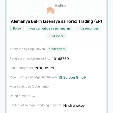
Alemanya BaFin Lisensya sa Forex Trading (EP)
Forex
mga derivative sa pananalapi
mga securities
mga bono
Katayuan ng Regulasyon
Kinokontrol
10148759
Regulasyon ng Lisensya Blg.
2018-09-28
Epektibong Oras
IG Europe GmbH
Mga Lisensya na Mga Institusyon
--
Mga Kalakip na Dokumento
--
Uri ng Kliyente
Hindi tinukoy
Pahintulot sa mga Pondo ng Kliyente