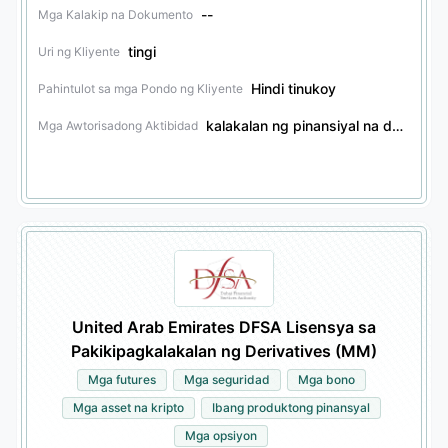
--
Mga Kalakip na Dokumento
tingi
Uri ng Kliyente
Hindi tinukoy
Pahintulot sa mga Pondo ng Kliyente
kalakalan ng pinansiyal na derivatives
Mga Awtorisadong Aktibidad
United Arab Emirates DFSA Lisensya sa
Pakikipagkalakalan ng Derivatives (MM)
Mga futures
Mga seguridad
Mga bono
Mga asset na kripto
Ibang produktong pinansyal
Mga opsiyon