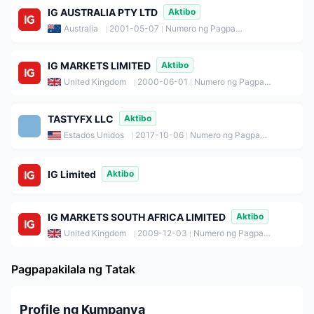
IG AUSTRALIA PTY LTD
Aktibo
Australia
2001-05-07
Numero ng Pagpaparehistro: 096585410
IG MARKETS LIMITED
Aktibo
United Kingdom
2000-06-01
Numero ng Pagpaparehistro: 04008957
TASTYFX LLC
Aktibo
Estados Unidos
2017-10-06
Numero ng Pagpaparehistro: LLC_06238327
IG Limited
Aktibo
IG MARKETS SOUTH AFRICA LIMITED
Aktibo
United Kingdom
2009-12-03
Numero ng Pagpaparehistro: 07094705
Pagpapakilala ng Tatak
Profile ng Kumpanya