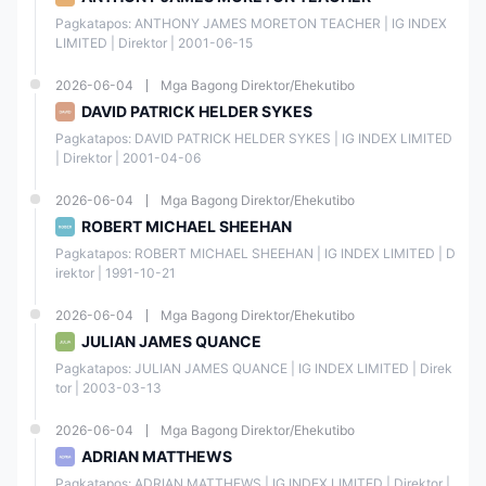
Mga Tradable na
Pagkatapos: ANTHONY JAMES MORETON TEACHER | IG INDEX 
Supported
Instrumento
LIMITED | Direktor | 2001-06-15
2026-06-04
Mga Bagong Direktor/Ehekutibo
Forex
✔
DAVID PATRICK HELDER SYKES
Pagkatapos: DAVID PATRICK HELDER SYKES | IG INDEX LIMITED 
Mga Shares
✔
| Direktor | 2001-04-06
Mga Indeks
✔
2026-06-04
Mga Bagong Direktor/Ehekutibo
ROBERT MICHAEL SHEEHAN
Mga Komoditi
✔
Pagkatapos: ROBERT MICHAEL SHEEHAN | IG INDEX LIMITED | D
irektor | 1991-10-21
Mga Tematik at basket
✔
2026-06-04
Mga Bagong Direktor/Ehekutibo
JULIAN JAMES QUANCE
Mga Opsyon
✔
Pagkatapos: JULIAN JAMES QUANCE | IG INDEX LIMITED | Direk
tor | 2003-03-13
Mga Futures
✔
2026-06-04
Mga Bagong Direktor/Ehekutibo
ADRIAN MATTHEWS
Mga Spot
✔
Pagkatapos: ADRIAN MATTHEWS | IG INDEX LIMITED | Direktor | 