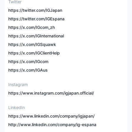
Twitter
Leverage
Hanggang 1:400
https://twitter.com/IGJapan
https://twitter.com/IGEspana
EUR/USD Spread
Mula 0.6 pips
https://x.com/IGcom_zh
Plataporma ng
L2 dealer, ProRealTime,
https://x.com/IGInternational
Pagkalakalan
MT4, TradingView
https://x.com/IGSquawk
https://x.com/IGClientHelp
Copy Trading
✅
https://x.com/IGcom
Pamamaraan ng
Credit/debit cards, bank
https://x.com/IGAus
Pagbabayad
transfer
Instagram
24 oras sa isang araw,
https://www.instagram.com/igjapan.official/
maliban sa 6 am - 4pm
Customer Service
ng Sabado (UTC+8) -
live chat
LinkedIn
https://www.linkedin.com/company/igjapan/
Mga Pagsasaalang-
USA
alang sa Rehiyon
http://www.linkedin.com/company/ig-espana