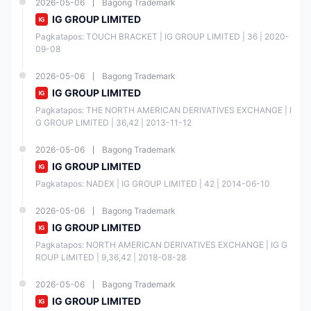
panganib, kabilang ang potensyal na pagkawala ng ininvest na pondo.
2026-05-06
Bagong Trademark
Hindi ito angkop para sa lahat ng mga mangangalakal o
IG GROUP LIMITED
mamumuhunan. Mahalaga na maunawaan at tanggapin ang mga
panganib na ito bago sumali sa online na pangangalakal.
Pagkatapos: TOUCH BRACKET | IG GROUP LIMITED | 36 | 2020-
09-08
2026-05-06
Bagong Trademark
IG GROUP LIMITED
Pagkatapos: THE NORTH AMERICAN DERIVATIVES EXCHANGE | I
G GROUP LIMITED | 36,42 | 2013-11-12
2026-05-06
Bagong Trademark
IG GROUP LIMITED
Pagkatapos: NADEX | IG GROUP LIMITED | 42 | 2014-06-10
2026-05-06
Bagong Trademark
IG GROUP LIMITED
Pagkatapos: NORTH AMERICAN DERIVATIVES EXCHANGE | IG G
ROUP LIMITED | 9,36,42 | 2018-08-28
2026-05-06
Bagong Trademark
IG GROUP LIMITED