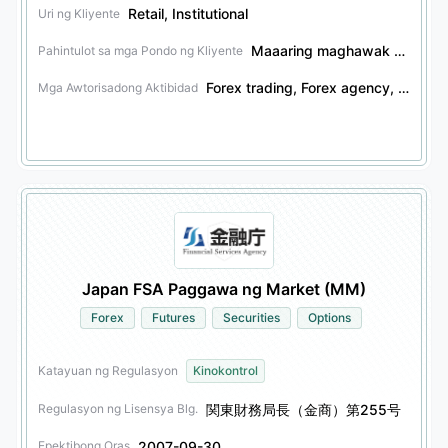
Retail, Institutional
Uri ng Kliyente
Maaaring maghawak ng mga pondo ng kliyente
Pahintulot sa mga Pondo ng Kliyente
Forex trading, Forex agency, Forex investment consulting, Forex trust services, Futures trading, Futures agency, Futures trust services, Financial derivatives trading, Financial derivatives agency, Financial derivatives investment consulting, Financial derivatives trust services, Securities trading, Securities agency, Securities investment consulting, Securities trust services, Bonds trading, Bonds agency, Bonds trust services, Other financial products trading, Other financial products agency, Other financial products investment consulting, Other financial products trust services, Pension asset management, Options trading, Options agency, Options trust services
Mga Awtorisadong Aktibidad
Japan FSA Paggawa ng Market (MM)
Forex
Futures
Securities
Options
Katayuan ng Regulasyon
Kinokontrol
関東財務局長（金商）第255号
Regulasyon ng Lisensya Blg.
2007-09-30
Epektibong Oras