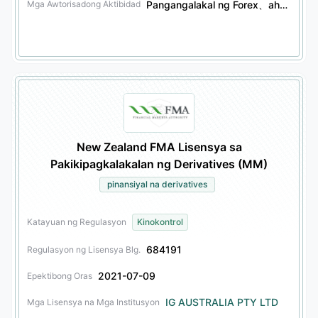
Pangangalakal ng Forex、ahensiya ng mga derivative sa pananalapi、ahensiya ng mga securities、ahensiya ng mga bono
Mga Awtorisadong Aktibidad
New Zealand FMA Lisensya sa
Pakikipagkalakalan ng Derivatives (MM)
pinansiyal na derivatives
Katayuan ng Regulasyon
Kinokontrol
684191
Regulasyon ng Lisensya Blg.
2021-07-09
Epektibong Oras
IG AUSTRALIA PTY LTD
Mga Lisensya na Mga Institusyon