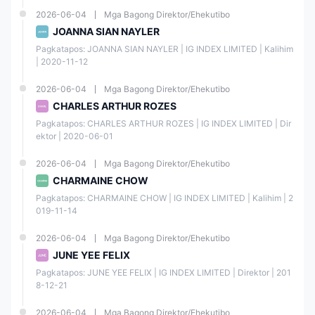
rity
D
(MM)
2026-06-04
Mga Bagong Direktor/Ehekutibo
(FCA)
JOANNA SIAN NAYLER
Pagkatapos: JOANNA SIAN NAYLER | IG INDEX LIMITED | Kalihim 
Finan
| 2020-11-12
関東財
cial
Retail
ＩＧ証
務局長
Servic
Forex
2026-06-04
Mga Bagong Direktor/Ehekutibo
券株式
（金
es
Licens
Agenc
会社
商）第
CHARLES ARTHUR ROZES
e
y
255号
Pagkatapos: CHARLES ARTHUR ROZES | IG INDEX LIMITED | Dir
(FSA)
ektor | 2020-06-01
Finan
Straig
2026-06-04
Mga Bagong Direktor/Ehekutibo
cial
IG
ht
CHARMAINE CHOW
Marke
AUST
Throu
68419
ts
RALIA
gh
Pagkatapos: CHARMAINE CHOW | IG INDEX LIMITED | Kalihim | 2
1
Autho
PTY
Proces
019-11-14
rity
LTD
sing
(FMA)
(STP)
2026-06-04
Mga Bagong Direktor/Ehekutibo
JUNE YEE FELIX
Monet
Pagkatapos: JUNE YEE FELIX | IG INDEX LIMITED | Direktor | 201
ary
8-12-21
IG
Retail
Autho
ASIA
Forex
Unrele
rity of
PTE
Licens
ased
2026-06-04
Mga Bagong Direktor/Ehekutibo