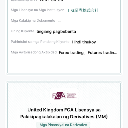
ＩＧ証券株式会社
Mga Lisensya na Mga Institusyon
--
Mga Kalakip na Dokumento
tingiang pagbebenta
Uri ng Kliyente
Hindi tinukoy
Pahintulot sa mga Pondo ng Kliyente
Forex trading、Futures trading、Securities trading、Options trading
Mga Awtorisadong Aktibidad
United Kingdom FCA Lisensya sa
Pakikipagkalakalan ng Derivatives (MM)
Mga Pinansiyal na Derivative