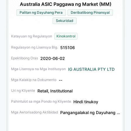
Australia ASIC Paggawa ng Market (MM)
Palitan ng Dayuhang Pera
Deribatibong Pinansyal
Sekuridad
Katayuan ng Regulasyon
Kinokontrol
515106
Regulasyon ng Lisensya Blg.
2020-06-02
Epektibong Oras
IG AUSTRALIA PTY LTD
Mga Lisensya na Mga Institusyon
--
Mga Kalakip na Dokumento
Retail, Institutional
Uri ng Kliyente
Hindi tinukoy
Pahintulot sa mga Pondo ng Kliyente
Pangangalakal ng Dayuhang Pera, Pagpapayo sa Pamumuhunan sa Dayuhang Pera, Pangangalakal ng Deribatibong Pinansyal, Pagpapayo sa Pamumuhunan sa Deribatibong Pinansyal, Pagpapayo sa Pamumuhunan sa Sekuridad, Serbisyong Tiwala
Mga Awtorisadong Aktibidad