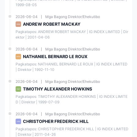
1999-08-05
Mga Cryptocurrencies
✔
2026-06-04
Mga Bagong Direktor/Ehekutibo
ANDREW ROBERT MACKAY
Mga Bonds
❌
Pagkatapos: ANDREW ROBERT MACKAY | IG INDEX LIMITED | Dir
ektor | 2001-04-06
Mga ETFs
❌
2026-06-04
Mga Bagong Direktor/Ehekutibo
NATHANIEL BERNARD LE ROUX
Mga Mutual Funds
❌
Pagkatapos: NATHANIEL BERNARD LE ROUX | IG INDEX LIMITED 
| Direktor | 1992-11-10
Uri ng Account
2026-06-04
Mga Bagong Direktor/Ehekutibo
Ang IG ay nag-aalok ng isang
solong live account na
walang
TIMOTHY ALEXANDER HOWKINS
kinakailangang minimum deposit
. Bukod sa live accounts,
magagamit din ang demo accounts.
Pagkatapos: TIMOTHY ALEXANDER HOWKINS | IG INDEX LIMITE
D | Direktor | 1999-07-09
Ang demo account ng IG ay isang napakahalagang tool para sa mga
bagong trader, dahil ito ay nagbibigay-daan sa kanila na mag-trade sa
2026-06-04
Mga Bagong Direktor/Ehekutibo
isang ligtas at walang panganib na kapaligiran. Sa IG
virtual funding
na nagkakahalaga ng $20,000
, ang mga trader ay maaaring mag-
CHRISTOPHER FREDERICK HILL
praktis at pagbutihin ang kanilang mga kasanayan sa pag-trade nang
hindi nagtataya ng kanilang kapital. Bukod dito, ang demo account ng
Pagkatapos: CHRISTOPHER FREDERICK HILL | IG INDEX LIMITED 
IG ay nagbibigay ng access sa trading platform at sa lahat ng mga
| Direktor | 2011-04-26