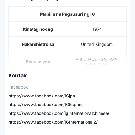
Mabilis na Pagsusuri ng IG
Itinatag noong
1974
Nakarehistro sa
United Kingdom
ASIC, FCA, FSA, FMA,
Regulasyon
MAS, DFSA
Kontak
17,000+, forex, indices,
Mga Instrumento sa
shares, commodities,
Facebook
Merkado
cryptocurrencies
https://www.facebook.com/IGjpn
https://www.facebook.com/IGEspana
✅
($20,000 virtual
Demo Account
funds)
https://www.facebook.com/iginternationalchinese/
https://www.facebook.com/IGInternational2/
Min Deposit
$0