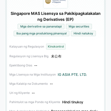
Singapore MAS Lisensya sa Pakikipagkalakalan
ng Derivatives (EP)
Mga derivative sa pananalapi
Mga securities
Iba pang mga produktong pinansyal
Hindi natukoy
Katayuan ng Regulasyon
Kinokontrol
未公布
Regulasyon ng Lisensya Blg.
--
Epektibong Oras
IG ASIA PTE. LTD.
Mga Lisensya na Mga Institusyon
--
Mga Kalakip na Dokumento
--
Uri ng Kliyente
Hindi tinukoy
Pahintulot sa mga Pondo ng Kliyente