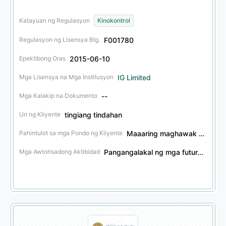
Katayuan ng Regulasyon
Kinokontrol
F001780
Regulasyon ng Lisensya Blg.
2015-06-10
Epektibong Oras
IG Limited
Mga Lisensya na Mga Institusyon
--
Mga Kalakip na Dokumento
tingiang tindahan
Uri ng Kliyente
Maaaring maghawak ng mga pondo ng kliyente
Pahintulot sa mga Pondo ng Kliyente
Pangangalakal ng mga futures, Ahensya ng mga futures, Pangangalakal ng mga seguridad, Ahensya ng mga seguridad, Serbisyo ng tiwala sa mga seguridad, Pangangalakal ng mga bono, Ahensya ng mga bono, Serbisyo ng tiwala sa mga bono, Pangangalakal ng mga asset na kripto, Ahensya ng mga asset na kripto, Pangangalakal ng ibang produktong pinansyal, Ahensya ng ibang produktong pinansyal, Serbisyo ng tiwala sa ibang produktong pinansyal, Pangangalakal ng mga opsiyon, Ahensya ng mga opsiyon
Mga Awtorisadong Aktibidad