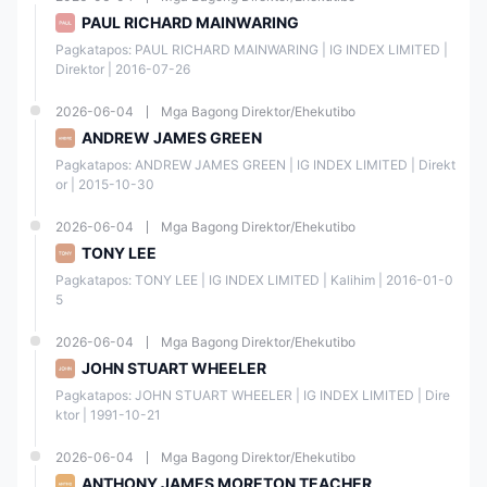
Singa
LTD
e
pore
PAUL RICHARD MAINWARING
(MAS)
Pagkatapos: PAUL RICHARD MAINWARING | IG INDEX LIMITED | 
Direktor | 2016-07-26
Dubai
Finan
2026-06-04
Mga Bagong Direktor/Ehekutibo
cial
ANDREW JAMES GREEN
United
Retail
Servic
Arab
Forex
F0017
Pagkatapos: ANDREW JAMES GREEN | IG INDEX LIMITED | Direkt
es
Emirat
Licens
80
or | 2015-10-30
Autho
es
e
rity
(DFSA
2026-06-04
Mga Bagong Direktor/Ehekutibo
)
TONY LEE
Pagkatapos: TONY LEE | IG INDEX LIMITED | Kalihim | 2016-01-0
5
2026-06-04
Mga Bagong Direktor/Ehekutibo
JOHN STUART WHEELER
Mga Instrumento sa Merkado
Pagkatapos: JOHN STUART WHEELER | IG INDEX LIMITED | Dire
ktor | 1991-10-21
IG nag-aalok ng access sa 17,000+ na mga merkado, na sumasaklaw
sa
forex, mga indeks, mga shares, mga komoditi, at mga
cryptocurrencies
.
2026-06-04
Mga Bagong Direktor/Ehekutibo
ANTHONY JAMES MORETON TEACHER