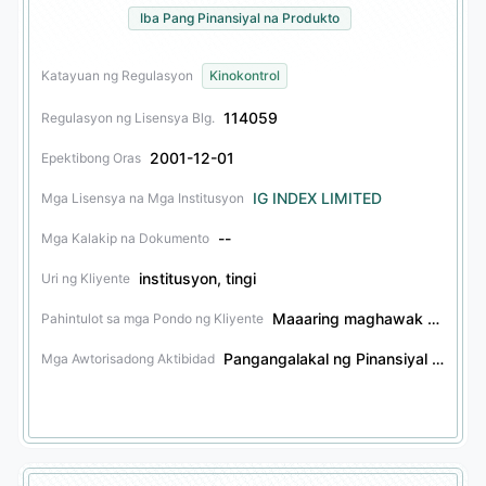
Iba Pang Pinansiyal na Produkto
Katayuan ng Regulasyon
Kinokontrol
114059
Regulasyon ng Lisensya Blg.
2001-12-01
Epektibong Oras
IG INDEX LIMITED
Mga Lisensya na Mga Institusyon
--
Mga Kalakip na Dokumento
institusyon, tingi
Uri ng Kliyente
Maaaring maghawak ng mga pondo ng kliyente
Pahintulot sa mga Pondo ng Kliyente
Pangangalakal ng Pinansiyal na Derivative, Pangangalakal ng Iba Pang Pinansiyal na Produkto
Mga Awtorisadong Aktibidad