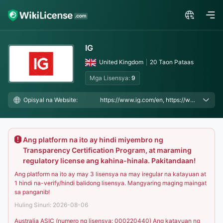
IG
United Kingdom
20 Taon Pataas
Mga Lisensya:
9
Opisyal na Website:
https://www.ig.com/en, https://www.ig.com/uk, https://www.ig.com/au
Ang platform na ito ay hindi miyembro ng
Transparency Certification Program, at maraming
regulatory license ang kahina-hinala. Pakitandaan!
Ang platform na ito ay may 3 lisensya na may iregular na katayuan at
1 hindi na-verify/hindi balidong lisensya. Mangyaring maging maingat
sa panganib!
Huling Sinuri: 2026-08-06
Australia ASIC (numero ng lisensya: 000220440) Ang katayuan ng