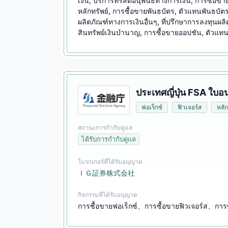
เงิน, บริการทรัสต์อนุพันธ์ทางการเงิน, การซื้อขา
หลักทรัพย์, การซื้อขายพันธบัตร, ตัวแทนพันธบัต
ผลิตภัณฑ์ทางการเงินอื่นๆ, ที่ปรึกษาการลงทุนผลิ
สินทรัพย์เงินบำนาญ, การซื้อขายออปชัน, ตัวแท
ประเทศญี่ปุ่น FSA ใบ
ฟอเร็กซ์
ฟิวเจอร์ส
หลัก
สถานะการกำกับดูแล
ได้รับการกำกับดูแล
โบรกเกอร์ที่ได้รับอนุญาต
ＩＧ証券株式会社
กิจกรรมที่ได้รับอนุญาต
การซื้อขายฟอเร็กซ์、การซื้อขายฟิวเจอร์ส、การ