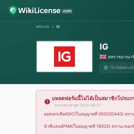
หน้าแรก
>
IG
IG
สหราชอาณาจ
เว็บไซต์อย่างเ
แพลตฟอร์มนี้ไม่ได้เป็นสมาชิกโปรแ
ตรวจสอบล่าสุด: 2026-08-07
ออสเตรเลียASIC(ใบอนุญาตที่ 000220440) สถานะขอ
นิวซีแลนด์FMA(ใบอนุญาตที่ 18923) สถานะของข้อบั