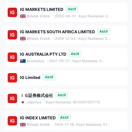
IG MARKETS LIMITED
Aktif
Birleşik Krallık
2000-06-01
Kayıt Numarası: 04008957
IG MARKETS SOUTH AFRICA LIMITED
Aktif
Birleşik Krallık
2009-12-03
Kayıt Numarası: 07094705
IG AUSTRALIA PTY LTD
Aktif
Avustralya
2001-05-07
Kayıt Numarası: 096585410
IG Limited
Aktif
ＩＧ証券株式会社
Aktif
Japonya
Kayıt Numarası: 9010401051715
IG INDEX LIMITED
Aktif
Birleşik Krallık
1974-11-18
Kayıt Numarası: 01190902