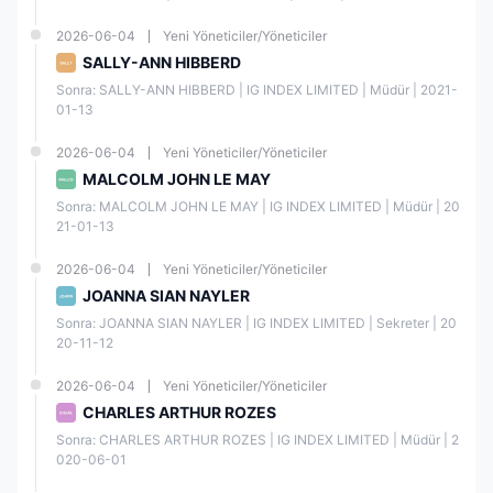
2026-06-04
Yeni Yöneticiler/Yöneticiler
Finan
SALLY-ANN HIBBERD
IG
sal
Piyasa
MARK
Sonra: SALLY-ANN HIBBERD | IG INDEX LIMITED | Müdür | 2021-
İdare
Yapıcılı
19535
ETS
01-13
Kuru
ğı
5
LIMITE
mu
(MM)
D
(FCA)
2026-06-04
Yeni Yöneticiler/Yöneticiler
MALCOLM JOHN LE MAY
Finan
関東財
Sonra: MALCOLM JOHN LE MAY | IG INDEX LIMITED | Müdür | 20
sal
Perak
21-01-13
ＩＧ証
務局長
Hizme
ende
券株式
（金
tler
Forex
会社
商）第
2026-06-04
Yeni Yöneticiler/Yöneticiler
Ajansı
Lisansı
255号
JOANNA SIAN NAYLER
(FSA)
Sonra: JOANNA SIAN NAYLER | IG INDEX LIMITED | Sekreter | 20
20-11-12
Finan
sal
IG
Doğru
2026-06-04
Yeni Yöneticiler/Yöneticiler
Piyasa
AUST
dan
68419
lar
RALIA
İşlem
CHARLES ARTHUR ROZES
1
Otorit
PTY
Yapma
Sonra: CHARLES ARTHUR ROZES | IG INDEX LIMITED | Müdür | 2
esi
LTD
(STP)
020-06-01
(FMA)