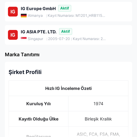
IG Europe GmbH
Aktif
Almanya
Kayıt Numarası: M1201_HRB115624
IG ASIA PTE. LTD.
Aktif
Singapur
2005-07-20
Kayıt Numarası: 200510021K
Marka Tanıtımı
Şirket Profili
Hızlı IG İnceleme Özeti
Kuruluş Yılı
1974
Kayıtlı Olduğu Ülke
Birleşik Krallık
ASIC, FCA, FSA, FMA,
Regülasyon