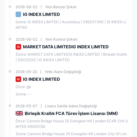
2026-06-02
Yeni Benzer Şirket
IG, kredi/kredi kartları ve banka transferleri aracılığıyla yatırım kabul
eder.
IG INDEX LIMITED
IG tarafından sunulan maksimum kaldıraç nedir?
Sonra: IG INDEX LIMITED | Avustralya | 099337390 | IG INDEX LI
MITED
1:400.
IG hangi ticaret platformlarını sunar?
2026-06-02
Yeni Kontrol Şirketi
MARKET DATA LIMITEDIG INDEX LIMITED
IG, L2 dealer, ProRealTime, MT4 ve TradingView sunar.
Sonra: MARKET DATA LIMITEDIG INDEX LIMITED | Birleşik Krallık 
Risk Uyarısı
| 05022252 | IG INDEX LIMITED
Çevrimiçi ticaretin potansiyel olarak yatırılan sermayenin
2026-05-22
Yetki Alanı Değişikliği
kaybedilmesi gibi inhernet riskleri bulunmaktadır. Tüm tüccarlar veya
yatırımcılar için uygun olmayabilir. Çevrimiçi ticarete başlamadan
IG INDEX LIMITED
önce bu riskleri anlamak ve kabul etmek önemlidir.
Önce: gb
Sonra: --
2026-05-07
Lisans Sahibi Adres Değişikliği
Birleşik Krallık FCA Türev İşlem Lisansı (MM)
Önce: Cannon Bridge House 25 Dowgate Hill London EC4R 2YA U
NITED KINGDOM
Sonra: Cannon Bridge House 25 Dowgate Hill London City Of Lon