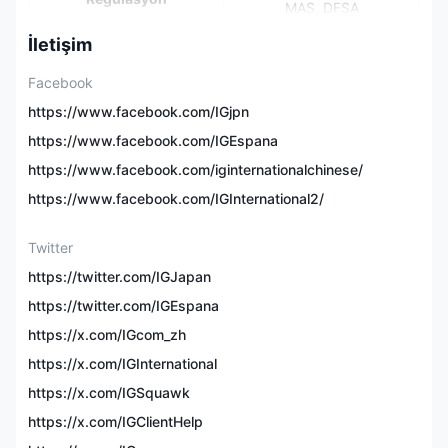
MAS, DFSA
İletişim
17.000+, forex,
endeksler, hisse
Facebook
Piyasa Enstrümanları
senetleri, emtialar, kripto
paralar
https://www.facebook.com/IGjpn
https://www.facebook.com/IGEspana
Deneme Hesabı
✅
($20.000 sanal fon)
https://www.facebook.com/iginternationalchinese/
https://www.facebook.com/IGInternational2/
Minimum Yatırım
$0
Twitter
Kaldıraç
1:400'e kadar
https://twitter.com/IGJapan
https://twitter.com/IGEspana
0.6 pip'ten başlayan
EUR/USD Spread
spread
https://x.com/IGcom_zh
https://x.com/IGInternational
L2 dealer, ProRealTime,
İşlem Platformu
https://x.com/IGSquawk
MT4, TradingView
https://x.com/IGClientHelp
Kopya İşlem
✅