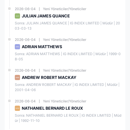
2026-06-04
Yeni Yöneticiler/Yöneticiler
Spot
✔
JULIAN JAMES QUANCE
Sonra: JULIAN JAMES QUANCE | IG INDEX LIMITED | Müdür | 20
Kripto Paralar
✔
03-03-13
2026-06-04
Yeni Yöneticiler/Yöneticiler
Tahviller
❌
ADRIAN MATTHEWS
Sonra: ADRIAN MATTHEWS | IG INDEX LIMITED | Müdür | 1999-0
ETF'ler
❌
8-05
2026-06-04
Yeni Yöneticiler/Yöneticiler
Yatırım Fonları
❌
ANDREW ROBERT MACKAY
Sonra: ANDREW ROBERT MACKAY | IG INDEX LIMITED | Müdür | 
Hesap Türü
2001-04-06
IG,
minimum depozito gerektirmeyen tek bir canlı hesap
sunar.
2026-06-04
Yeni Yöneticiler/Yöneticiler
Canlı hesapların yanı sıra,
demo hesaplar da mevcuttur.
NATHANIEL BERNARD LE ROUX
IG'ün demo hesabı, başlangıç seviyesi yatırımcılar için çok kullanışlı
Sonra: NATHANIEL BERNARD LE ROUX | IG INDEX LIMITED | Müd
bir araçtır, çünkü güvenli ve risk içermeyen bir ortamda işlem
ür | 1992-11-10
yapmalarını sağlar. IG'ün
$20.000 sanal fonlama
sıyla, yatırımcılar
sermayelerini riske atmadan işlem becerilerini pratik yapabilir ve
geliştirebilirler. Ayrıca, IG demo hesabı, yatırımcılara işlem platformuna