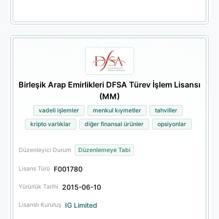
Birleşik Arap Emirlikleri DFSA Türev İşlem Lisansı
(MM)
vadeli işlemler
menkul kıymetler
tahviller
kripto varlıklar
diğer finansal ürünler
opsiyonlar
Düzenleyici Durum
Düzenlemeye Tabi
F001780
Lisans Türü
2015-06-10
Yürürlük Tarihi
IG Limited
Lisanslı Kuruluş