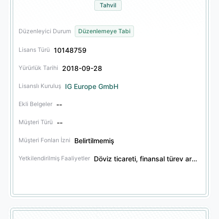
Tahvil
Düzenleyici Durum
Düzenlemeye Tabi
10148759
Lisans Türü
2018-09-28
Yürürlük Tarihi
IG Europe GmbH
Lisanslı Kuruluş
--
Ekli Belgeler
--
Müşteri Türü
Belirtilmemiş
Müşteri Fonları İzni
Döviz ticareti, finansal türev aracılığı, menkul kıymet aracılığı, tahvil aracılığı
Yetkilendirilmiş Faaliyetler