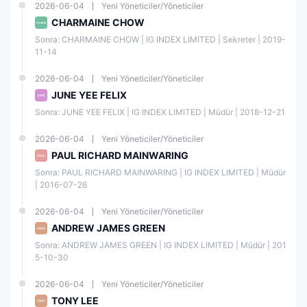
2026-06-04
Yeni Yöneticiler/Yöneticiler
Singa
CHARMAINE CHOW
pur
IG
Perak
Yayınla
Para
ASIA
ende
Sonra: CHARMAINE CHOW | IG INDEX LIMITED | Sekreter | 2019-
nmamı
Otorit
PTE
Forex
11-14
ş
esi
LTD
Lisansı
(MAS)
2026-06-04
Yeni Yöneticiler/Yöneticiler
JUNE YEE FELIX
Dubai
Sonra: JUNE YEE FELIX | IG INDEX LIMITED | Müdür | 2018-12-21
Finan
sal
Birleşi
Perak
2026-06-04
Yeni Yöneticiler/Yöneticiler
Hizme
k Arap
ende
F0017
PAUL RICHARD MAINWARING
tler
Emirlikl
Forex
80
Otorit
eri
Lisansı
Sonra: PAUL RICHARD MAINWARING | IG INDEX LIMITED | Müdür 
esi
| 2016-07-26
(DFSA
)
2026-06-04
Yeni Yöneticiler/Yöneticiler
ANDREW JAMES GREEN
Sonra: ANDREW JAMES GREEN | IG INDEX LIMITED | Müdür | 201
5-10-30
2026-06-04
Yeni Yöneticiler/Yöneticiler
Piyasa Araçları
TONY LEE