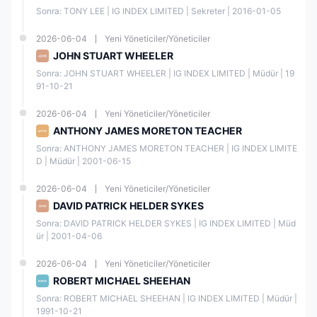
IG, 17.000+'den fazla piyasaya erişim sağlar,
forex, endeksler,
Sonra: TONY LEE | IG INDEX LIMITED | Sekreter | 2016-01-05
hisseler, emtialar ve kripto paraları
kapsar.
2026-06-04
Yeni Yöneticiler/Yöneticiler
İşlem Yapılabilir
JOHN STUART WHEELER
Desteklenir
Enstrümanlar
Sonra: JOHN STUART WHEELER | IG INDEX LIMITED | Müdür | 19
91-10-21
Forex
✔
2026-06-04
Yeni Yöneticiler/Yöneticiler
ANTHONY JAMES MORETON TEACHER
Hisseler
✔
Sonra: ANTHONY JAMES MORETON TEACHER | IG INDEX LIMITE
D | Müdür | 2001-06-15
Endeksler
✔
2026-06-04
Yeni Yöneticiler/Yöneticiler
DAVID PATRICK HELDER SYKES
Emtialar
✔
Sonra: DAVID PATRICK HELDER SYKES | IG INDEX LIMITED | Müd
ür | 2001-04-06
Tematik ve sepet
✔
2026-06-04
Yeni Yöneticiler/Yöneticiler
Opsiyonlar
✔
ROBERT MICHAEL SHEEHAN
Sonra: ROBERT MICHAEL SHEEHAN | IG INDEX LIMITED | Müdür | 
1991-10-21
Vadeli İşlemler
✔