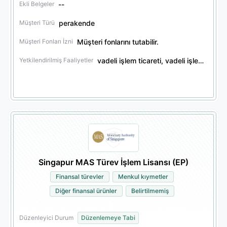
--
Ekli Belgeler
perakende
Müşteri Türü
Müşteri fonlarını tutabilir.
Müşteri Fonları İzni
vadeli işlem ticareti, vadeli işlem acenteliği, menkul kıymet ticareti, menkul kıymet acenteliği, menkul kıymet emanet hizmetleri, tahvil ticareti, tahvil acenteliği, tahvil emanet hizmetleri, kripto varlık ticareti, kripto varlık acenteliği, diğer finansal ürün ticareti, diğer finansal ürün acenteliği, diğer finansal ürün emanet hizmetleri, opsiyon ticareti, opsiyon acenteliği
Yetkilendirilmiş Faaliyetler
Singapur MAS Türev İşlem Lisansı (EP)
Finansal türevler
Menkul kıymetler
Diğer finansal ürünler
Belirtilmemiş
Düzenleyici Durum
Düzenlemeye Tabi