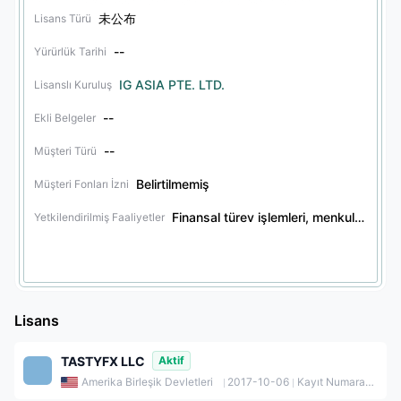
未公布
Lisans Türü
--
Yürürlük Tarihi
IG ASIA PTE. LTD.
Lisanslı Kuruluş
--
Ekli Belgeler
--
Müşteri Türü
Belirtilmemiş
Müşteri Fonları İzni
Finansal türev işlemleri, menkul kıymet işlemleri, diğer finansal ürün işlemleri, tröst hizmetleri
Yetkilendirilmiş Faaliyetler
Lisans
TASTYFX LLC
Aktif
Amerika Birleşik Devletleri
2017-10-06
Kayıt Numarası: LLC_06238327