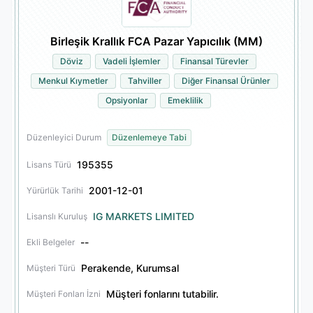
Birleşik Krallık FCA Pazar Yapıcılık (MM)
Döviz
Vadeli İşlemler
Finansal Türevler
Menkul Kıymetler
Tahviller
Diğer Finansal Ürünler
Opsiyonlar
Emeklilik
Düzenleyici Durum
Düzenlemeye Tabi
195355
Lisans Türü
2001-12-01
Yürürlük Tarihi
IG MARKETS LIMITED
Lisanslı Kuruluş
--
Ekli Belgeler
Perakende, Kurumsal
Müşteri Türü
Müşteri fonlarını tutabilir.
Müşteri Fonları İzni