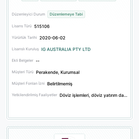
Düzenleyici Durum
Düzenlemeye Tabi
515106
Lisans Türü
2020-06-02
Yürürlük Tarihi
IG AUSTRALIA PTY LTD
Lisanslı Kuruluş
--
Ekli Belgeler
Perakende, Kurumsal
Müşteri Türü
Belirtilmemiş
Müşteri Fonları İzni
Döviz işlemleri, döviz yatırım danışmanlığı, finansal türev işlemleri, finansal türev yatırım danışmanlığı, menkul kıymet yatırım danışmanlığı, tröst hizmetleri
Yetkilendirilmiş Faaliyetler