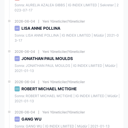
Bazı piyasalar için minimum işlem tutarı yüksektir
Sonra: AURELIA AZALEA GIBBS | IG INDEX LIMITED | Sekreter | 2
Kredi kartı yatırma ücretleri diğer aracı kurumlara göre yüksektir
023-07-17
IG Güvenilir mi?
2026-06-04
Yeni Yöneticiler/Yöneticiler
Evet. IG ASIC (Avustralya), FCA (İngiltere), FSA (Japonya), FMA (Yeni
Zelanda), MAS (Singapur) ve DFSA (BAE) dahil olmak üzere birden
LISA ANNE POLLINA
fazla düzenleyici otorite tarafından düzenlenmektedir.
Sonra: LISA ANNE POLLINA | IG INDEX LIMITED | Müdür | 2021-0
3-17
Düzen
Düzen
Düzen
lenen
Lisans
Lisans
2026-06-04
Yeni Yöneticiler/Yöneticiler
lenen
leyici
Kurul
Türü
No.
Ülke
JONATHAN PAUL MOULDS
uş
Sonra: JONATHAN PAUL MOULDS | IG INDEX LIMITED | Müdür | 
2021-01-13
Avustr
alya
2026-06-04
Yeni Yöneticiler/Yöneticiler
Menk
ROBERT MICHAEL MCTIGHE
ul
IG
Kıyme
Piyasa
Sonra: ROBERT MICHAEL MCTIGHE | IG INDEX LIMITED | Müdür | 
AUST
tler ve
Yapıcılı
51510
RALIA
2021-01-13
Yatırı
ğı
6
PTY
mlar
(MM)
LTD
2026-06-04
Yeni Yöneticiler/Yöneticiler
Komis
yonu
GANG WU
(ASIC
Sonra: GANG WU | IG INDEX LIMITED | Müdür | 2021-01-13
)