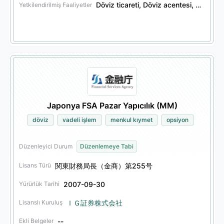
Döviz ticareti, Döviz acentesi, Döviz yatırım danışmanlığı, Döviz emanet hizmetleri, Vadeli işlem ticareti, Vadeli işlem acentesi, Vadeli işlem emanet hizmetleri, Finansal türev ticareti, Finansal türev acentesi, Finansal türev yatırım danışmanlığı, Finansal türev emanet hizmetleri, Menkul kıymet ticareti, Menkul kıymet acentesi, Menkul kıymet yatırım danışmanlığı, Menkul kıymet emanet hizmetleri, Tahvil ticareti, Tahvil acentesi, Tahvil emanet hizmetleri, Diğer finansal ürün ticareti, Diğer finansal ürün acentesi, Diğer finansal ürün yatırım danışmanlığı, Diğer finansal ürün emanet hizmetleri, Emeklilik fonu varlık yönetimi, Opsiyon ticareti, Opsiyon acentesi, Opsiyon emanet hizmetleri
Yetkilendirilmiş Faaliyetler
Japonya FSA Pazar Yapıcılık (MM)
döviz
vadeli işlem
menkul kıymet
opsiyon
Düzenleyici Durum
Düzenlemeye Tabi
関東財務局長（金商）第255号
Lisans Türü
2007-09-30
Yürürlük Tarihi
ＩＧ証券株式会社
Lisanslı Kuruluş
--
Ekli Belgeler