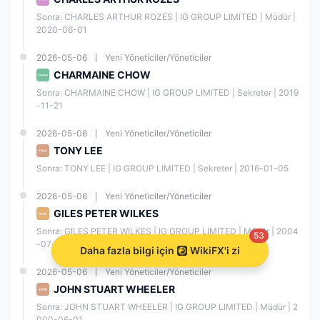
Sonra: CHARLES ARTHUR ROZES | IG GROUP LIMITED | Müdür | 
2020-06-01
2026-05-06
Yeni Yöneticiler/Yöneticiler
CHARMAINE CHOW
Sonra: CHARMAINE CHOW | IG GROUP LIMITED | Sekreter | 2019
-11-21
2026-05-06
Yeni Yöneticiler/Yöneticiler
TONY LEE
Sonra: TONY LEE | IG GROUP LIMITED | Sekreter | 2016-01-05
2026-05-06
Yeni Yöneticiler/Yöneticiler
GILES PETER WILKES
Sonra: GILES PETER WILKES | IG GROUP LIMITED | Müdür | 2004
53
-07-12
Daha fazla bilgi için
WikiFX'i ziyaret edin.
2026-05-06
Yeni Yöneticiler/Yöneticiler
JOHN STUART WHEELER
Sonra: JOHN STUART WHEELER | IG GROUP LIMITED | Müdür | 2
000-06-01