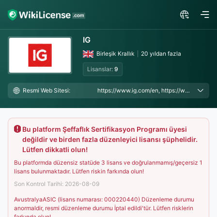
IG
Birleşik Krallık
20 yıldan fazla
Lisanslar:
9
Resmi Web Sitesi:
https://www.ig.com/en, https://www.ig.com/uk, https://www.ig.com/au
Bu platform Şeffaflık Sertifikasyon Programı üyesi
değildir ve birden fazla düzenleyici lisansı şüphelidir.
Lütfen dikkatli olun!
Bu platformda düzensiz statüde 3 lisans ve doğrulanmamış/geçersiz 1
lisans bulunmaktadır. Lütfen riskin farkında olun!
Son Kontrol Tarihi: 2026-08-09
AvustralyaASIC (lisans numarası: 000220440) Düzenleme durumu
anormaldir, resmi düzenleme durumu İptal edildi'tür. Lütfen risklerin
farkında olun!