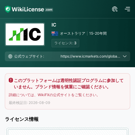
IC
オーストラリア
15-20年間
ライセンス:
3
公式ウェブサイト:
https://www.icmarkets.com/global/en/?camp=56118
このプラットフォームは透明性認証プログラムに参加して
いません。ブランド情報を慎重にご確認ください。
詳細については、WikiFXの公式サイトをご覧ください。
最終検証日: 2026-08-09
ライセンス情報