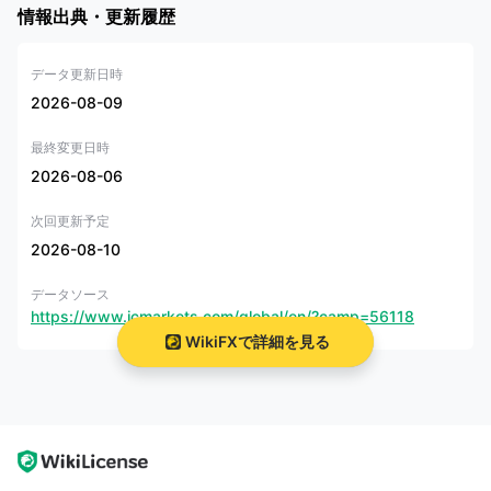
情報出典・更新履歴
ダー向けの様々な教育リソースも提供しています。
IC Marketは合法ですか？
データ更新日時
2026-08-09
IC Markets Global は、両方の地域で規制遵守を維持しています
オース
トラリアとキプロス
、これらの管轄区域におけるそれぞれの金融規制基
準に準拠しています。規制当局による監督
オーストラリア証券投資委員
最終変更日時
会 (ASIC) およびキプロス証券取引所委員会 (CySEC)
顧客にとってより
2026-08-06
安全な取引環境の構築に貢献します。
IC Marketsのオーストラリア法人、
INTERNATIONAL CAPITAL
次回更新予定
MARKETS PTY. LTD.
、ライセンス番号335692の下でASICによって規
2026-08-10
制され、
マーケットメイキング (MM)
.
データソース
IC Markets ヨーロッパの事業体、
IC Markets (EU) Ltd
, CySECにより
https://www.icmarkets.com/global/en/?camp=56118
規制番号 362/18 で規制され、マーケットメイキング (MM) のライセン
スも保有しています。
WikiFXで詳細を見る
IC Markets GlobalはRaw Trading Ltdによって運営され、セイシェル金
融サービス局（FSA）によって発行されたデリバティブ取引ライセンス
（No. SD018）を保有しています。これにより、先物、金融デリバティ
ブ、証券、債券、オプション、およびその他の金融商品の取引が認可さ
れています。