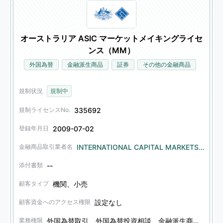
オーストラリア ASIC マーケットメイキングライセ
ンス（MM）
外国為替
金融派生商品
証券
その他の金融商品
規制状況
規制中
335692
規制ライセンスNo.
2009-07-02
登録年月日
INTERNATIONAL CAPITAL MARKETS PTY. LTD.
金融商品取引業者名
--
添付書類
機関、小売
顧客タイプ
設定なし
顧客資金へのアクセス権限
外国為替取引、外国為替投資相談、金融派生商品取引、金融派生商品投資相談、証券投資相談、その他金融商品投資相談
業務権限