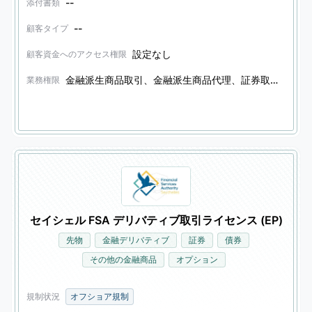
--
添付書類
--
顧客タイプ
設定なし
顧客資金へのアクセス権限
金融派生商品取引、金融派生商品代理、証券取引、証券代理
業務権限
セイシェル FSA デリバティブ取引ライセンス (EP)
先物
金融デリバティブ
証券
債券
その他の金融商品
オプション
規制状況
オフショア規制