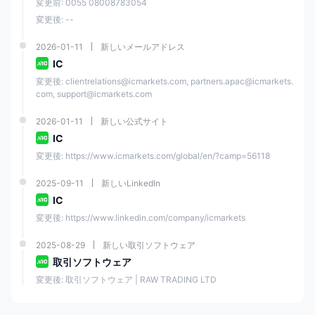
変更前: 0055 08008783054
変更後: --
24/7ライブチャット、問
い合わせフォーム
2026-01-11
新しいメールアドレス
IC
電話: +248 467 19
変更後: clientrelations@icmarkets.com, partners.apac@icmarkets.
76（月曜日 - 土曜日
com, support@icmarkets.com
カスタマーサポート
(AEDT)07:00 - 07:00）
2026-01-11
新しい公式サイト
メール:
IC
support@icmarkets.com
変更後: https://www.icmarkets.com/global/en/?camp=56118
（日曜日 - 金曜日
(GMT)22:00 - 22:00）
2025-09-11
新しいLinkedIn
IC
IC Markets 情報
変更後: https://www.linkedin.com/company/icmarkets
IC Markets Globalは、トレーダーにグローバル金融市場へのアクセスを
提供するオーストラリアのオンライン外国為替およびCFD取引会社で
2025-08-29
新しい取引ソフトウェア
す。この会社は2007年に設立され、オーストラリアのASIC、キプロス
取引ソフトウェア
のCySEC、セイシェルのFSAによって規制されています。IC Markets
は、MetaTrader 4、MetaTrader 5、cTrader、TradingViewなどの高度
変更後: 取引ソフトウェア | RAW TRADING LTD
な取引プラットフォームを通じて、61通貨ペア、24商品、2,100以上の
株式、25指数、9債券、21暗号通貨、4先物の2,250以上のCFDを提供し
ています。また、24/7カスタマーサポートと、すべてのレベルのトレー