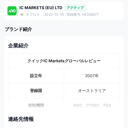
IC MARKETS (EU) LTD
アクティブ
キプロス
2022-10-10
登録番号: HE356877
ブランド紹介
企業紹介
クイックIC Marketsグローバルレビュー
設立年
2007年
登録国
オーストラリア
規制機関
ASIC、CYSEC、FSA
連絡先情報
2,250以上、61通貨ペ
ア、24商品、2,100以上