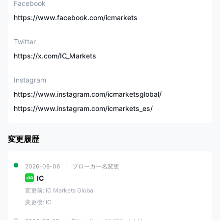
Facebook
取引商品
の株式、25指数、9債
券、21暗号通貨、4先物
https://www.facebook.com/icmarkets
のCFD
Twitter
デモ口座
✅
https://x.com/IC_Markets
イスラム口座
✅
Instagram
https://www.instagram.com/icmarketsglobal/
標準、Raw スプレッド、
https://www.instagram.com/icmarkets_es/
Raw スプレッド
口座タイプ
(cTrader)、
Rawプロ、
Rawプロ+
変更履歴
最低入金額
$200
2026-08-06
ブローカー名変更
IC
最大レバレッジ
1:1000
変更前: IC Markets Global
変更後: IC
0.8ピップから（標準口
スプレッド
座）