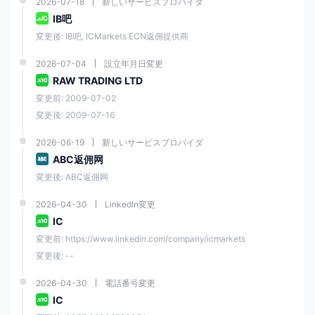
2026-07-18
新しいサービスプロバイダ
IB吧
MT4/5、cTrader、
変更後: IB吧, ICMarkets ECN返佣提供商
TradingView（Windows
取引プラットフォーム
、Web、Android、
2026-07-04
設立年月日変更
Mac、iOS）
RAW TRADING LTD
変更前: 2009-07-02
ソーシャルトレーディン
✅
変更後: 2009-07-16
グ
2026-06-19
新しいサービスプロバイダ
MasterCard、Visa、
ABC返佣网
PayPal、Neteller、
変更後: ABC返佣网
Skrill、UnionPay、電信送
金、Bpay、Broker to
2026-04-30
LinkedIn変更
支払い方法
Broker、POLi、タイイン
IC
ターネットバンキング、
Rapidpay、Klarna、ベト
変更前: https://www.linkedin.com/company/icmarkets
ナムインターネットバン
変更後: --
キング
2026-04-30
電話番号変更
入金・出金手数料
❌
IC