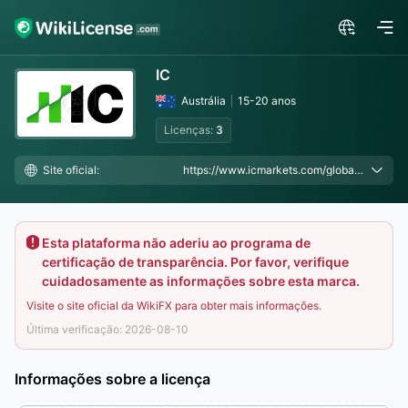
IC
Austrália
15-20 anos
Licenças:
3
Site oficial:
https://www.icmarkets.com/global/en/?camp=56118
Esta plataforma não aderiu ao programa de
certificação de transparência. Por favor, verifique
cuidadosamente as informações sobre esta marca.
Visite o site oficial da WikiFX para obter mais informações.
Última verificação: 2026-08-10
Informações sobre a licença