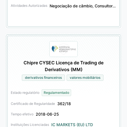
Negociação de câmbio, Consultoria de investimento em câmbio, Negociação de derivativos financeiros, Consultoria de investimento em derivativos financeiros, Consultoria de investimento em valores mobiliários, Consultoria de investimento em outros produtos financeiros
Atividades Autorizadas
Chipre CYSEC Licença de Trading de
Derivativos (MM)
derivativos financeiros
valores mobiliários
Estado regulatório
Regulamentado
362/18
Certificado de Regularidade
2018-06-25
Tempo efetivo
IC MARKETS (EU) LTD
Instituições Licenciadas