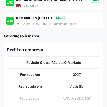
Reino Unido
IC MARKETS (EU) LTD
Ativo
Chipre
2022-10-10
Número de registro: HE356877
Introdução à marca
Perfil da empresa
Revisão Global Rápida IC Markets
Fundada em
2007
Registrada em
Austrália
Regulada por
ASIC, CYSEC, FSA