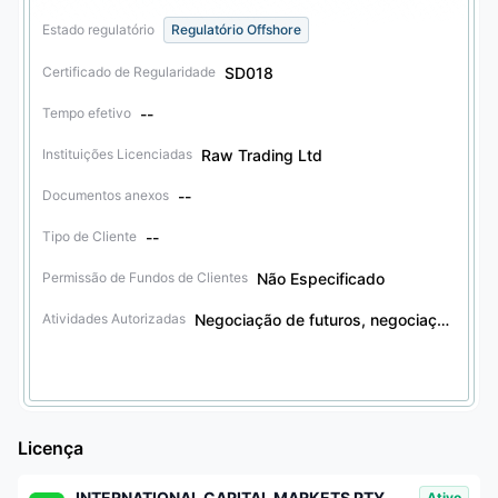
Estado regulatório
Regulatório Offshore
SD018
Certificado de Regularidade
--
Tempo efetivo
Raw Trading Ltd
Instituições Licenciadas
--
Documentos anexos
--
Tipo de Cliente
Não Especificado
Permissão de Fundos de Clientes
Negociação de futuros, negociação de derivativos financeiros, negociação de valores mobiliários, negociação de obrigações, negociação de outros produtos financeiros, negociação de opções
Atividades Autorizadas
Licença
INTERNATIONAL CAPITAL MARKETS PTY. LTD.
Ativo