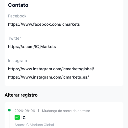
Mais de 2.250, CFDs em
Contato
61 pares de moedas, 24
Instrumentos de
commodities, mais de
Facebook
Negociação
2.100 ações, 25 índices,
9 títulos, 21
https://www.facebook.com/icmarkets
criptomoedas, 4 futuros
Twitter
Conta Demo
✅
https://x.com/IC_Markets
Conta Islâmica
✅
Instagram
https://www.instagram.com/icmarketsglobal/
Standard, Raw Spread,
Raw Spread
https://www.instagram.com/icmarkets_es/
Tipo de Conta
(cTrader)
Raw Pro, Raw
Pro+
Alterar registro
Depósito Mínimo
$200
2026-08-06
Mudança de nome do corretor
Alavancagem Máxima
1:1000
IC
Antes: IC Markets Global