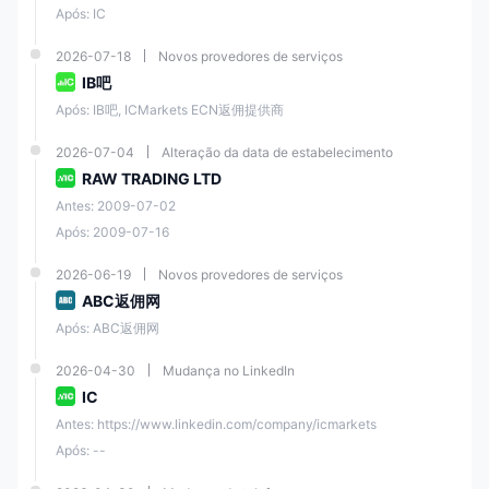
A partir de 0.8 pips
Spread
Após: IC
(conta Standard)
2026-07-18
Novos provedores de serviços
MT4/5, cTrader,
IB吧
Plataforma de Trading
TradingView (Windows,
Após: IB吧, ICMarkets ECN返佣提供商
Web, Android, Mac, iOS)
2026-07-04
Alteração da data de estabelecimento
Trading Social
✅
RAW TRADING LTD
Antes: 2009-07-02
MasterCard, Visa,
Após: 2009-07-16
PayPal, Neteller, Skrill,
UnionPay, Transferência
2026-06-19
Novos provedores de serviços
Bancária, Bpay, Broker
Métodos de Pagamento
para Broker, POLi, Thai
ABC返佣网
Internet Banking,
Após: ABC返佣网
Rapidpay, Klarna,
Vietnamese Internet
2026-04-30
Mudança no LinkedIn
Banking
IC
Antes: https://www.linkedin.com/company/icmarkets
Taxa de Depósito e
❌
Saque
Após: --