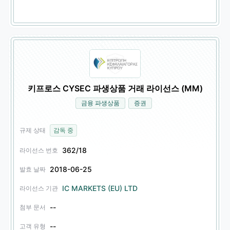
키프로스 CYSEC 파생상품 거래 라이선스 (MM)
금융 파생상품
증권
규제 상태
감독 중
362/18
라이선스 번호
2018-06-25
발효 날짜
IC MARKETS (EU) LTD
라이선스 기관
--
첨부 문서
--
고객 유형