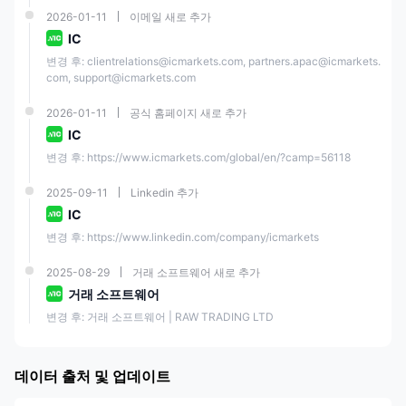
고객 지원
(AEDT)07:00 - 07:00)
2026-01-11
이메일 새로 추가
IC
이메일:
변경 후: clientrelations@icmarkets.com, partners.apac@icmarkets.
support@icmarkets.com
com, support@icmarkets.com
(일요일 - 금요일
(GMT)22:00 - 22:00)
2026-01-11
공식 홈페이지 새로 추가
IC
IC Markets 정보
변경 후: https://www.icmarkets.com/global/en/?camp=56118
IC Markets Global은 온라인 외환 및 CFD 브로커로서 트레이더들에게 글
로벌 금융 시장 접근을 제공합니다. 이 회사는 2007년에 설립되었으며, 호
2025-09-11
Linkedin 추가
주의 ASIC, 키프로스의 CySEC, 세이셸의 FSA로 규제됩니다. IC Markets
IC
은 MetaTrader 4, MetaTrader 5, cTrader, TradingView 등의 고급 거래 플
랫폼을 통해 61개 통화 페어, 24개 상품, 2,100+ 주식, 25개 지수, 9개 채권,
변경 후: https://www.linkedin.com/company/icmarkets
21개 암호화폐, 4개 선물에 대한 2,250+ CFD를 제공합니다. 또한 회사는
모든 수준의 트레이더들에게 24/7 고객 지원 및 다양한 교육 자료를 제공합
2025-08-29
거래 소프트웨어 새로 추가
니다.
거래 소프트웨어
변경 후: 거래 소프트웨어 | RAW TRADING LTD
IC Market은 합법적인가요?
IC Markets 글로벌은 두 가지 모두에서 규제 준수를 유지합니다
호주와 키
프로스
, 해당 지역의 각각의 금융 규제 기준을 준수합니다. 규제 감독은
호
데이터 출처 및 업데이트
주 증권 및 투자 위원회(ASIC)와 키프로스 증권 및거래소위원회(CySEC)
고객을 위한 더 안전한 거래 환경에 기여합니다.