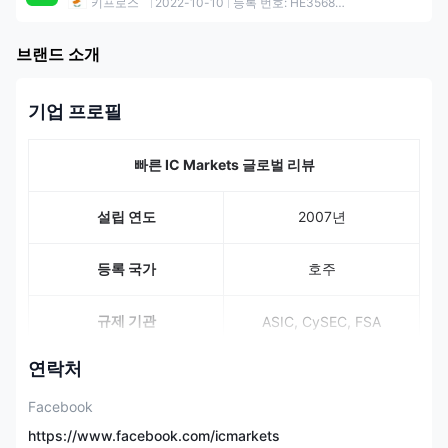
키프로스
2022-10-10
등록 번호: HE356877
브랜드 소개
기업 프로필
빠른 IC Markets 글로벌 리뷰
설립 연도
2007년
등록 국가
호주
규제 기관
ASIC, CySEC, FSA
연락처
2,250개 이상, 61개 통화
쌍 CFD, 24개 상품, 2,100
Facebook
거래 상품
개 이상의 주식, 25개 지
수, 9개 채권, 21개 암호화
https://www.facebook.com/icmarkets