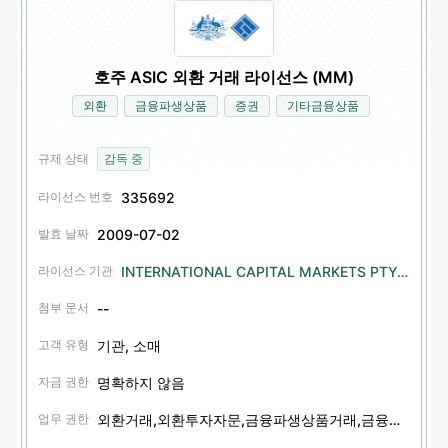
호주 ASIC 외환 거래 라이선스 (MM)
외환
금융파생상품
증권
기타금융상품
규제 상태
감독 중
335692
라이선스 번호
2009-07-02
발효 날짜
INTERNATIONAL CAPITAL MARKETS PTY. LTD.
라이선스 기관
--
첨부 문서
기관, 소매
고객 유형
명확하지 않음
자금 권한
외환거래,외환투자자문,금융파생상품거래,금융파생상품투자자문,증권투자자문,기타금융상품투자자문
업무 권한