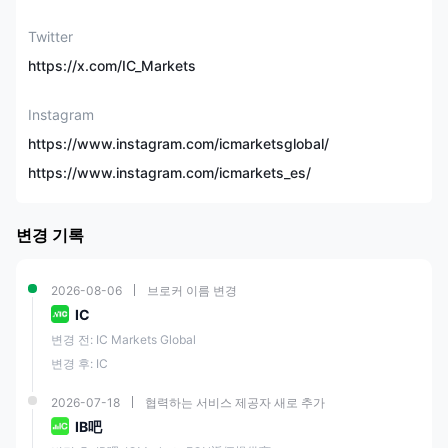
폐, 4개 선물
Twitter
데모 계좌
✅
https://x.com/IC_Markets
이슬람 계좌
✅
Instagram
https://www.instagram.com/icmarketsglobal/
스탠다드, Raw 스프레드,
https://www.instagram.com/icmarkets_es/
Raw 스프레드
계좌 유형
(cTrader)，
Raw Pro,
Raw Pro+
변경 기록
최소 입금액
$200
2026-08-06
브로커 이름 변경
IC
최대 레버리지
1:1000
변경 전: IC Markets Global
변경 후: IC
0.8핍부터 (스탠다드 계
스프레드
좌)
2026-07-18
협력하는 서비스 제공자 새로 추가
IB吧
MT4/5, cTrader,