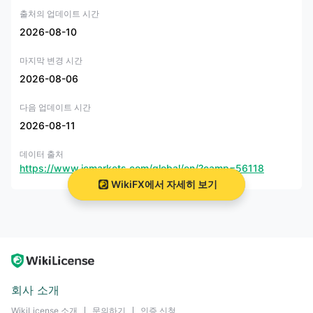
출처의 업데이트 시간
IC Markets의 호주 법인,
INTERNATIONAL CAPITAL MARKETS PTY.
LTD.
, ASIC의 규제를 받으며 라이센스 번호 335692로,
마켓 메이킹
2026-08-10
(MM)
.
마지막 변경 시간
IC Markets' 유럽 기관,
IC Markets (EU) Ltd
, CySEC의 규제 번호
2026-08-06
362/18에 따라 규제되며, 마켓 메이킹(MM) 라이선스도 보유합니다.
다음 업데이트 시간
IC Markets 글로벌은 Raw Trading Ltd에서 운영하며, 세이셸 금융서비스
2026-08-11
국(FSA)으로부터 발급된 파생상품 거래 라이선스(번호 SD018)를 보유하
고 있습니다. 이 라이선스는 선물, 금융 파생상품, 증권, 채권, 옵션 및 기타
금융 상품 거래를 허가합니다.
데이터 출처
https://www.icmarkets.com/global/en/?camp=56118
WikiFX에서 자세히 보기
시장 상품
IC Markets 글로벌은 다양한
2250 거래 가능한 금융 상품
거래 가능한 상
품으로는 61개 통화쌍 CFD, 24개원자재, 2,100개 이상의주식, 25개 지수,
9개채권, 21개암호화폐, 4개선물등이 포함됩니다. 이를 통해 트레이더는
투자 포트폴리오를 다각화하고 다양한 시장과 자산에 접근할 수 있는 기회
를 얻을 수 있습니다.
회사 소개
자산군
지원
WikiLicense 소개
문의하기
인증 신청