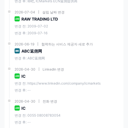
변경 후: IB吧, ICMarkets ECN返佣提供商
거래 플랫폼
TradingView (Windows,
Web, Android, Mac, iOS)
2026-07-04
설립 날짜 변경
RAW TRADING LTD
소셜 트레이딩
✅
변경 전: 2009-07-02
변경 후: 2009-07-16
마스터카드, 비자, 페이팔,
넷텔러, 스크릴, 유니온페
2026-06-19
협력하는 서비스 제공자 새로 추가
이, 전신환, Bpay, 브로커
ABC返佣网
결제 방법
간 거래, POLi, 태국 인터
넷 뱅킹, Rapidpay,
변경 후: ABC返佣网
Klarna, 베트남 인터넷 뱅
킹
2026-04-30
LinkedIn 변경
IC
변경 전: https://www.linkedin.com/company/icmarkets
입금 및 출금 수수료
❌
변경 후: --
24/7 실시간 채팅, 문의 양
2026-04-30
전화 변경
식
IC
변경 전: 0055 08008783054
전화: +248 467 19 76
변경 후: --
(월요일 - 토요일