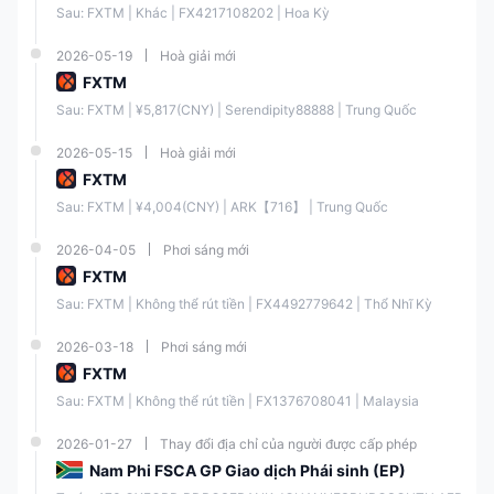
Nhiều tùy chọn nạp và rút
Sau: FXTM | Khác | FX4217108202 | Hoa Kỳ
tiền
2026-05-19
Hoà giải mới
FXTM
Tài nguyên giáo dục miễn
phí
Sau: FXTM | ¥5,817(CNY) | Serendipity88888 | Trung Quốc
2026-05-15
Hoà giải mới
Công cụ giao dịch phong
FXTM
phú
Sau: FXTM | ¥4,004(CNY) | ARK【716】 | Trung Quốc
2026-04-05
Phơi sáng mới
Hỗ trợ khách hàng chất
FXTM
lượng cao
Sau: FXTM | Không thể rút tiền | FX4492779642 | Thổ Nhĩ Kỳ
FXTM Có Hợp pháp không?
2026-03-18
Phơi sáng mới
FXTM
FXTM hoạt động dưới một khuôn khổ quản lý mạnh mẽ, và nó có một
số thực thể được quản lý ở các khu vực pháp lý khác nhau:
Sau: FXTM | Không thể rút tiền | FX1376708041 | Malaysia
2026-01-27
Thay đổi địa chỉ của người được cấp phép
Cơ
Thự
Trạn
Quố
Loại
Số
qua
c
g
Nam Phi FSCA GP Giao dịch Phái sinh (EP)
c gia
Giấy
Giấy
n
thể
thái