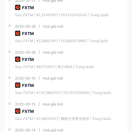
Đòn bẩy
2025-10-10
Hoà giải mới
FXTM
FXTM cung cấp Đòn bẩy là
lên đến 1:3000
. Bạn nên sử dụng Đòn bẩy
một cách khôn ngoan và chỉ giao dịch với số tiền bạn có thể chấp
Sau: FXTM | ¥2,314(CNY) | FX3143142042 | Trung Quốc
nhận mất.
2025-09-28
Hoà giải mới
Spread và Hoa hồng
FXTM
Đối với tài khoản Advantage, spread bắt đầu từ 0.0 pips, và phí $3.5
Sau: FXTM | ¥3,566(CNY) | FX3845079881 | Trung Quốc
mỗi lot giao dịch trên thị trường FX được tính. Đối với tài khoản
Advantage Plus, spread bắt đầu từ 1.5 pips, nhưng không có hoa hồng.
Đối với tài khoản Advantage Stocks, spread bắt đầu từ 6 cents, nhưng
2025-09-26
Hoà giải mới
không có hoa hồng.
FXTM
Spread được cung cấp bởi FXTM thường thấp hơn so với nhiều nhà
Sau: FXTM | ¥927(CNY) | 张小伟69 | Trung Quốc
môi giới khác trong ngành, đặc biệt là trên tài khoản Advantage. Tuy
nhiên, tài khoản Advantage Plus có spread cao hơn một chút, điều này
là dễ hiểu do không có hoa hồng.
2025-09-19
Hoà giải mới
FXTM
Loại Tài
Sau: FXTM | ¥114,198(CNY) | FX1357930920 | Trung Quốc
Spread
Hoa hồng
khoản
2025-09-15
Hoà giải mới
$3.5 mỗi lot
FXTM
Advantage
Từ 0.0 pips
giao dịch trên
Sau: FXTM | ¥3,560(CNY) | 鹏程万里菁生相伴 | Trung Quốc
FX
2025-08-14
Hoà giải mới