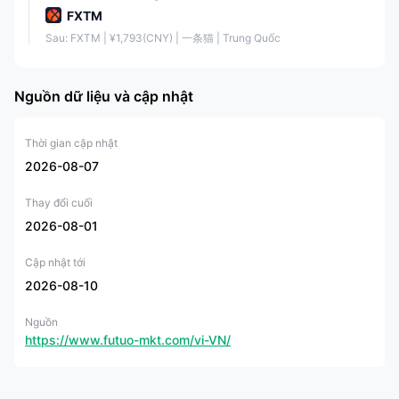
Advantage
FXTM
Từ 1.5 pips
❌
Plus
Sau: FXTM | ¥1,793(CNY) | 一条猫 | Trung Quốc
Advantage
Từ 6 cents
❌
Stocks
Nguồn dữ liệu và cập nhật
Thời gian cập nhật
Nền tảng Giao dịch
2026-08-07
FXTM cung cấp ba lựa chọn nền tảng giao dịch, bao gồm nền tảng
phổ biến
Nền tảng MetaTrader 4 và 5
, cũng như độc quyền của họ
Thay đổi cuối
ứng dụng giao dịch di động
.
2026-08-01
Cập nhật tới
FXTM Sao chép Giao dịch
2026-08-10
FXTM Invest là một tính năng Sao chép Giao dịch nâng cao
được
cung cấp bởi FXTM, được thiết kế để giúp việc giao dịch trở nên dễ
tiếp cận đối với các nhà đầu tư ở mọi cấp độ kinh nghiệm. Với một
Nguồn
ngưỡng vào thấp chỉ với 100 đô la
, nền tảng này cho phép người
https://www.futuo-mkt.com/vi-VN/
dùng tự động sao chép các giao dịch của các Quản lý Chiến lược có
kinh nghiệm. FXTM Invest nổi bật với mô hình định giá hấp dẫn, cung
cấp chênh lệch giá bằng không trên các cặp FX chính và cấu trúc phí
dựa trên hiệu suất, nơi nhà đầu tư chỉ phải trả phí khi Quản lý Chiến