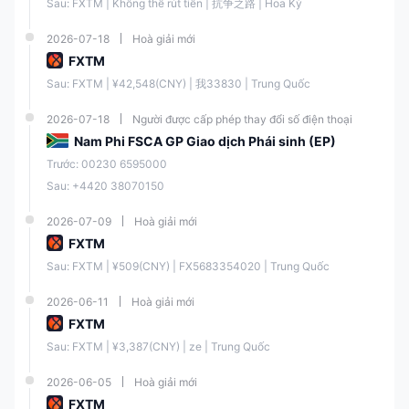
Sau: FXTM | Không thể rút tiền | 抗争之路 | Hoa Kỳ
Điện thoại:
+44 20 3734
1025
2026-07-18
Hoà giải mới
FXTM
Hoa Kỳ, Mauritius, Nhật
Sau: FXTM | ¥42,548(CNY) | 我33830 | Trung Quốc
Bản, Canada, Haiti, Iran,
Suriname, Cộng hòa Dân
chủ Nhân dân Triều
2026-07-18
Người được cấp phép thay đổi số điện thoại
Hạn chế Khu vực
Tiên, Puerto Rico, Khu
Nam Phi FSCA GP Giao dịch Phái sinh (EP)
vực Bị chiếm đóng của
Trước: 00230 6595000
Síp, Quebec, Iraq, Syria,
Cuba, Belarus, Myanmar,
Sau: +4420 38070150
Nga và Ấn Độ
2026-07-09
Hoà giải mới
FXTM Thông tin
FXTM
Sau: FXTM | ¥509(CNY) | FX5683354020 | Trung Quốc
FXTM (Forex Time), được thành lập vào năm 2011, là một nhà môi giới
forex và CFD được công nhận toàn cầu, được quản lý bởi cả Ủy ban
Dịch vụ Tài chính (FSC) của Mauritius và Cơ quan Quản lý Tài chính
2026-06-11
Hoà giải mới
(FCA) tại Vương quốc Anh. Công ty phục vụ hơn 2 triệu khách hàng
FXTM
trên 150 quốc gia, cung cấp dịch vụ bằng 18 ngôn ngữ. FXTM cung
cấp một loạt các công cụ giao dịch đa dạng bao gồm forex, kim loại,
Sau: FXTM | ¥3,387(CNY) | ze | Trung Quốc
hàng hóa, cổ phiếu, chỉ số, tiền điện tử và các sản phẩm CFD khác
nhau. Nền tảng này được biết đến với các giải pháp giao dịch tiết kiệm
chi phí với mức chênh lệch biến đổi cạnh tranh có thể xuống thấp tới 0
2026-06-05
Hoà giải mới
pip. Nhà giao dịch có thể tiếp cận thị trường thông qua các nền tảng
FXTM
giao dịch MT4 và MT5 thân thiện với người dùng, có sẵn trên máy tính