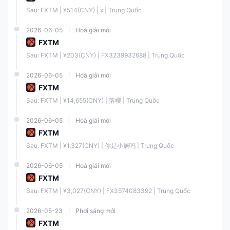
để bàn, web và thiết bị di động, cho phép giao dịch thuận tiện mọi lúc
Sau: FXTM | ¥514(CNY) | x | Trung Quốc
mọi nơi.
2026-06-05
Hoà giải mới
FXTM Ưu điểm và Nhược điểm
FXTM
Sau: FXTM | ¥203(CNY) | FX3239932688 | Trung Quốc
Ưu điểm
Nhược điểm
2026-06-05
Hoà giải mới
FXTM
Được quản lý bởi FCA và
Mức nạp tiền tối thiểu cao
FSC (Offshore)
Sau: FXTM | ¥14,655(CNY) | 落櫻 | Trung Quốc
2026-06-05
Hoà giải mới
Các loại tài khoản được tùy
Không có hỗ trợ khách hàng
FXTM
chỉnh
24/7
Sau: FXTM | ¥1,327(CNY) | 你是小居吗 | Trung Quốc
2026-06-05
Hoà giải mới
Tài khoản demo có sẵn
Hạn chế khu vực
FXTM
Sau: FXTM | ¥3,027(CNY) | FX3574083392 | Trung Quốc
Truy cập vào MT4 và MT5
2026-05-23
Phơi sáng mới
FXTM