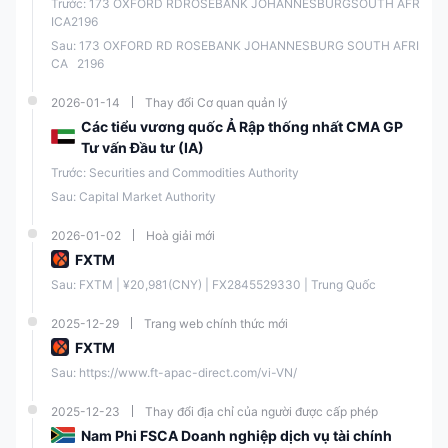
Quả
phé
phé
Trước: 173 OXFORD RDROSEBANK JOHANNESBURGSOUTH AFR
Quả
Quả
Hiện
n lý
p
p
ICA2196
n lý
n lý
tại
Sau: 173 OXFORD RD ROSEBANK JOHANNESBURG SOUTH AFRI
CA   2196
Xử
lý
Exini
Đượ
2026-01-14
Thay đổi Cơ quan quản lý
Thô
ty
777
c
Các tiểu vương quốc Ả Rập thống nhất CMA GP
FCA
ng
UK
911
quả
suốt
Tư vấn Đầu tư (IA)
Ltd
n lý
(STP
Trước: Securities and Commodities Authority
)
Sau: Capital Market Authority
Giấy
Đượ
2026-01-02
Hoà giải mới
phé
c
EXIN
C11
FXTM
p
quả
ITY
301
FSC
Fore
n lý
Sau: FXTM | ¥20,981(CNY) | FX2845529330 | Trung Quốc
LIMI
229
x
ngo
TED
5
Bán
ài
2025-12-29
Trang web chính thức mới
lẻ
khơi
FXTM
Sau: https://www.ft-apac-direct.com/vi-VN/
Công cụ Thị trường
2025-12-23
Thay đổi địa chỉ của người được cấp phép
Nam Phi FSCA Doanh nghiệp dịch vụ tài chính
FXTM cung cấp hơn nhiều công cụ giao dịch khác nhau, bao gồm