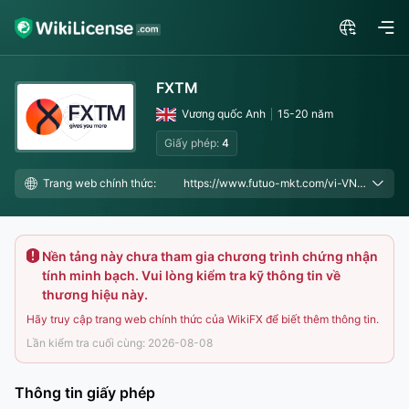
FXTM
Vương quốc Anh
15-20 năm
Giấy phép:
4
Trang web chính thức:
https://www.futuo-mkt.com/vi-VN/, https://www.forextimechina.com.cn/vi, https://www.ft-apac-direct.com/vi-VN/
Nền tảng này chưa tham gia chương trình chứng nhận
tính minh bạch. Vui lòng kiểm tra kỹ thông tin về
thương hiệu này.
Hãy truy cập trang web chính thức của WikiFX để biết thêm thông tin.
Lần kiểm tra cuối cùng: 2026-08-08
Thông tin giấy phép