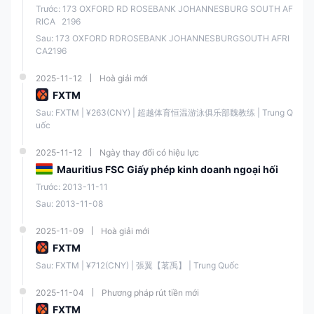
Forex, kim loại, Hàng hóa, Cổ phiếu, Chỉ số, Tiền điện tử, và CFD
.
Trước: 173 OXFORD RD ROSEBANK JOHANNESBURG SOUTH AF
Tuy nhiên, Sàn giao dịch này hiện không hỗ trợ giao dịch trên
Hợp
RICA   2196
đồng Tương lai, Quyền chọn và ETFs
.
Sau: 173 OXFORD RDROSEBANK JOHANNESBURGSOUTH AFRI
CA2196
Tài sản có thể giao dịch
Được hỗ trợ
2025-11-12
Hoà giải mới
FXTM
Ngoại hối
✔
Sau: FXTM | ¥263(CNY) | 超越体育恒温游泳俱乐部魏教练 | Trung Q
uốc
Cổ phiếu
✔
2025-11-12
Ngày thay đổi có hiệu lực
Chỉ số
✔
Mauritius FSC Giấy phép kinh doanh ngoại hối
Trước: 2013-11-11
Kim loại quý
✔
Sau: 2013-11-08
2025-11-09
Hoà giải mới
Hàng hóa
✔
FXTM
Sau: FXTM | ¥712(CNY) | 張翼【茗禹】 | Trung Quốc
Tiền điện tử
✔
2025-11-04
Phương pháp rút tiền mới
CFD
✔
FXTM