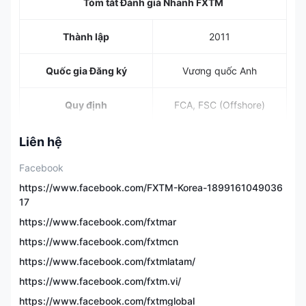
Tóm tắt Đánh giá Nhanh FXTM
Thành lập
2011
Quốc gia Đăng ký
Vương quốc Anh
Quy định
FCA, FSC (Offshore)
Forex, kim loại, hàng
Liên hệ
Công cụ Giao dịch
hóa, cổ phiếu, chỉ số,
tiền điện tử và CFD
Facebook
https://www.facebook.com/FXTM-Korea-1899161049036
Tài khoản Demo
✅
17
https://www.facebook.com/fxtmar
Advantage, Advantage
Loại Tài khoản
https://www.facebook.com/fxtmcn
Plus, Advantage Stocks
https://www.facebook.com/fxtmlatam/
Tiền gửi Tối thiểu
$/€/£/₦200
https://www.facebook.com/fxtm.vi/
https://www.facebook.com/fxtmglobal