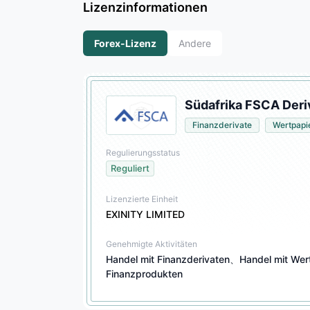
Lizenzinformationen
Forex-Lizenz
Andere
Südafrika FSCA Deri
Finanzderivate
Wertpapi
Regulierungsstatus
Reguliert
Lizenzierte Einheit
EXINITY LIMITED
Genehmigte Aktivitäten
Handel mit Finanzderivaten、Handel mit Wer
Finanzprodukten