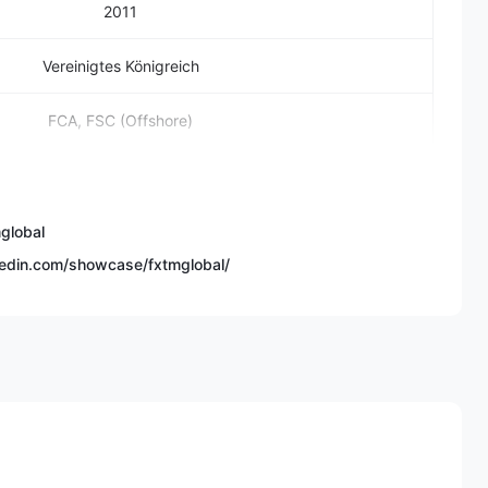
2011
Vereinigtes Königreich
FCA, FSC (Offshore)
ohstoffe, Aktien, Indizes, Kryptowährungen und CFDs
✅
global
kedin.com/showcase/fxtmglobal/
age, Advantage Plus, Advantage Stocks
$/€/£/₦200
Bis zu 1:3000
he Null bei wichtigen Devisenpaaren