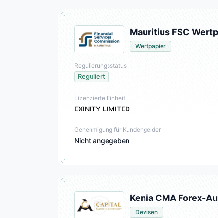
Mauritius FSC Wertp
Wertpapier
Regulierungsstatus
Reguliert
Lizenzierte Einheit
EXINITY LIMITED
Genehmigung für Kundengelder
Nicht angegeben
Kenia CMA Forex-Au
Devisen