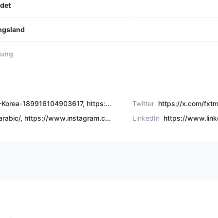
det
ngsland
rung
trumente
Forex, Metalle, R
onto
https://www.facebook.com/FXTM-Korea-189916104903617, https://www.facebook.com/fxtmar, https://www.facebook.com/fxtmcn, https://www.facebook.com/fxtmlatam/, https://www.facebook.com/fxtm.vi/, https://www.facebook.com/fxtmglobal
Twitter
https://x.com/fxtm
https://www.instagram.com/fxtm.arabic/, https://www.instagram.com/fxtm_latam/, https://www.instagram.com/fxtmglobal/
LinkedIn
https://www.lin
typ
Advant
zahlung
l
ad
Na