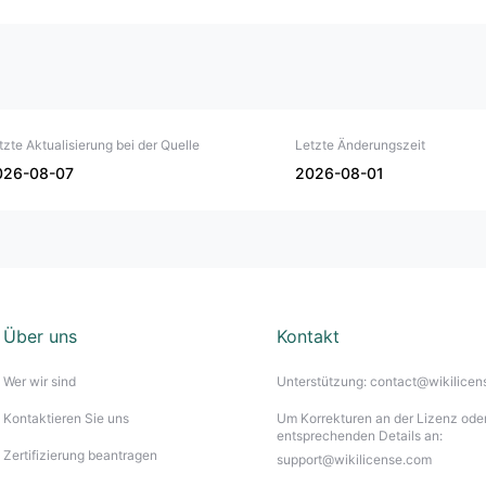
le
tzte Aktualisierung bei der Quelle
Letzte Änderungszeit
nd FSC (Offshore)
026-08-07
2026-08-01
e Kontotypen
erfügbar
Über uns
Kontakt
4 und MT5
Wer wir sind
Unterstützung: contact@wikilice
 Auszahlungsoptionen
Kontaktieren Sie uns
Um Korrekturen an der Lizenz oder
entsprechenden Details an:
Zertifizierung beantragen
support@wikilicense.com
ngsressourcen