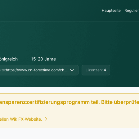
Hauptseite
Regulier
önigreich
15-20 Jahre
ite:
https://www.cn-forextime.com/zh?utm_source=fxeye.com&utm_medium=text-link&utm_campaign=en-official-website&utm_blocka=mediabuy&utm_term=profilepage, https://www.fxtmchina.com/zh?utm_source=fxeye.com&utm_medium=text_link&utm_campaign=en-official-website&utm_blocka=mediabuy&utm_term=profilepage, http://www.ftmforextime.com/
Lizenzen:
4
ansparenzzertifizierungsprogramm teil. Bitte überprüfe
iellen WikiFX-Website.