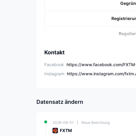
Gegrün
Registrieru
Regulie
Handelsins
Kontakt
Demo-K
Facebook
Instagram
Konto
Mindestein
Datensatz ändern
Hebe
2026-08-01
Neue Belichtung
Spre
FXTM