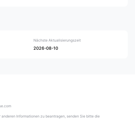
Nachteile
Nächste Aktualisierungszeit
Hohe Mindesteinzahlung
2026-08-10
Kein 24/7-Kundensupport
Regionale Beschränkungen
nse.com
 anderen Informationen zu beantragen, senden Sie bitte die