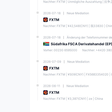
Nachher: ​​FXTM | Unmögliche Auszahlung | 抗争之
Handelspla
2026-07-18
Neue Mediation
Zahlungsm
FXTM
Nachher: ​​FXTM | ¥42,548(CNY) | 我33830 | Chi
Einzahlung
2026-07-18
Änderung der Telefonnummer d
Südafrika FSCA Derivatehandel (EP
Kundensu
Vorher: 00230 6595000
Nachher: ​​+4420 38
2026-07-09
Neue Mediation
FXTM
Regionale Bes
Nachher: ​​FXTM | ¥509(CNY) | FX5683354020 | 
2026-06-11
Neue Mediation
FXTM Informationen
FXTM
FXTM (Forex Time), gegründet 2011, ist ein weltweit 
Authority (FCA) in Großbritannien reguliert wird. Das
Nachher: ​​FXTM | ¥3,387(CNY) | ze | China
Handelsinstrumenten, darunter Forex, Metalle, Rohsto
wettbewerbsfähigen variablen Spreads, die bis auf 0
und mobilen Geräten verfügbar sind und so einen beq