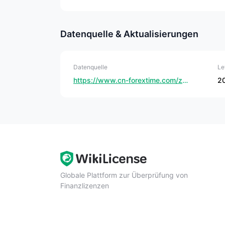
FXTM Vor- und Nachteile
Datenquelle & Aktualisierungen
Vortei
Datenquelle
Le
Reguliert durch FCA u
https://www.cn-forextime.com/zh?utm_source=fxeye.com&utm_medium=text-link&utm_campaign=en-official-website&utm_blocka=mediabuy&utm_term=profilepage
2
Maßgeschneidert
Demokonten v
Zugang zu MT
Globale Plattform zur Überprüfung von
Finanzlizenzen
Mehrere Einzahlungs- und
Kostenlose Bildu