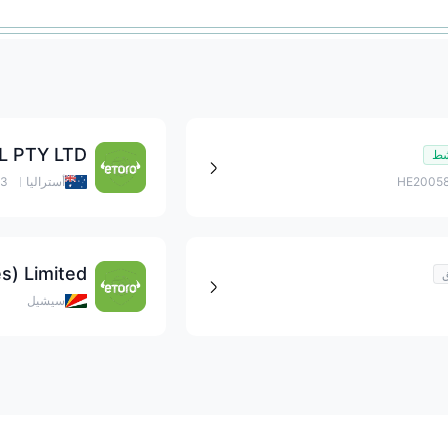
L PTY LTD
ط
أستراليا
03
s) Limited
ق
سيشيل