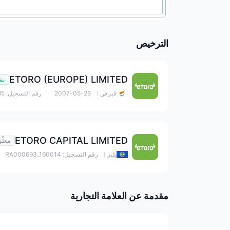
الترخيص
ETORO (EUROPE) LIMITED
نش
قبرص
2007-05-26
رقم التسجيل: HE200585
ETORO CAPITAL LIMITED
معلّ
بليز
رقم التسجيل: RA000693_160014
مقدمة عن العلامة التجارية