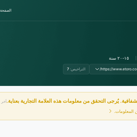
الصفحة 
١٥-٢٠ سنة
https://www.etoro.co
التراخيص:
7
فافية. يُرجى التحقق من معلومات هذه العلامة التجارية بعناية.
آخر فحص: