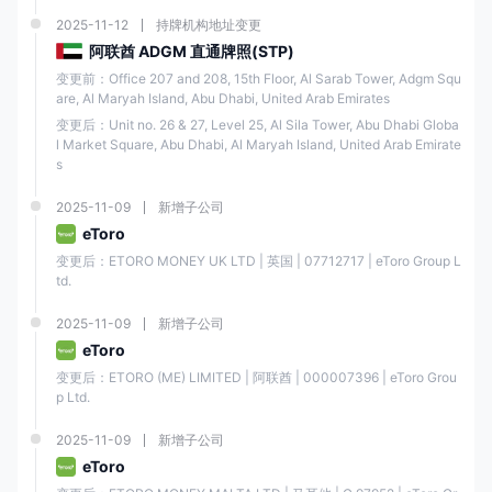
2025-11-12
持牌机构地址变更
阿联酋 ADGM 直通牌照(STP)
变更前：Office 207 and 208, 15th Floor, Al Sarab Tower, Adgm Squ
are, Al Maryah Island, Abu Dhabi, United Arab Emirates
变更后：Unit no. 26 & 27, Level 25, Al Sila Tower, Abu Dhabi Globa
l Market Square, Abu Dhabi, Al Maryah Island, United Arab Emirate
s
2025-11-09
新增子公司
eToro
变更后：ETORO MONEY UK LTD | 英国 | 07712717 | eToro Group L
td.
2025-11-09
新增子公司
eToro
变更后：ETORO (ME) LIMITED | 阿联酋 | 000007396 | eToro Grou
p Ltd.
2025-11-09
新增子公司
eToro