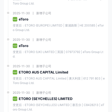
Toro Group Ltd.
2025-11-30
新增子公司
eToro
变更后：ETORO (EUROPE) LIMITED | 塞浦路斯 | ΗΕ 200585 | eTor
o Group Ltd.
2025-11-30
新增子公司
eToro
变更后：ETORO (UK) LIMITED | 英国 | 07973792 | eToro Group Lt
d.
2025-11-30
新增子公司
ETORO AUS CAPITAL Limited
变更后：ETORO AUS CAPITAL Limited | 澳大利亚 | 612 791 803 | e
Toro Group Ltd.
2025-11-30
新增子公司
ETORO (SEYCHELLES) LIMITED
变更后：ETORO (SEYCHELLES) LIMITED | 塞舌尔 | C8428213 | eT
oro Group Ltd.