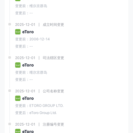
e投睿
不收取任何存款费用手续费
，但某些支付提供商可能会有自己的手
变更前：维尔京群岛
续费。
变更后：--
e投睿允许您使用与存款相同的付款方式提取资金。
2025-12-01
成立时间变更
取款
eToro
最低取款金额为30美元，美元投资账户有
5美元的取款手续费
，而英镑和
变更前：2006-12-14
欧元免费账户。
变更后：--
取款通常会在
一个工作日内
处理，但银行转账可能需要更长时间。
2025-12-01
司法辖区变更
在进行取款之前，您需要验证身份并完成必要的实名认证（实名认证）手
续。
eToro
e投睿还有一个政策，尽可能将资金退还到用于存款的原始付款方式。
变更前：维尔京群岛
变更后：--
2025-12-01
公司名称变更
eToro
教育资源
在教育资源方面，Toro提供了各种教育内容，帮助交易者提高其对金融市
变更前：ETORO GROUP LTD.
场的技能和知识。
变更后：eToro Group Ltd.
这些资源包括但不限于：
2025-12-01
注册编号变更
e投睿学院
：这是一个在线教育门户，为交易者提供各种教育材料，包括文
eToro