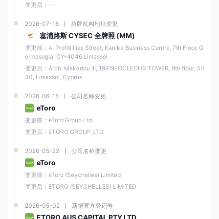
e投睿 的一大亮点是其社交交易功能，允许用户复制成功交易者的交易并
变更后：--
建立自己的投资组合。该平台拥有庞大的交易社区，交流见解、策略和知
识，为希望提高技能的交易者提供了一个优秀的学习资源。
2026-07-18
持牌机构地址变更
塞浦路斯 CYSEC 全牌照 (MM)
优点和缺点
变更前：4, Profiti Ilias Street, Kanika Business Centre, 7th Floor, G
ermasogia, CY-4046 Limassol
e投睿 的用户界面友好、交易资产丰富以及社交交易功能使其在初学者和
经验丰富的交易者中受到欢迎。
变更后：Arch. Makariou III, 199 NEOCLEOUS TOWER, 9th floor, 30
30, Limassol, Cyprus
然而，与任何交易平台一样，e投睿 也有其优点和缺点，潜在用户在注册
之前应考虑。
2026-06-15
公司名称变更
在本节中，我们将讨论使用 e投睿 作为交易平台的优点和缺点。
eToro
变更前：eToro Group Ltd.
优点
缺点
变更后：ETORO GROUP LTD.
2026-05-22
公司名称变更
用户界面友好、易于使用
12个月不活跃后收取不活
eToro
的平台
跃费
变更前：eToro (Seychelles) Limited
变更后：ETORO (SEYCHELLES) LIMITED
受到信誉良好的金融机构
美元投资账户提款费5美元
监管
2026-05-02
新增官方登记号
ETORO AUS CAPITAL PTY LTD