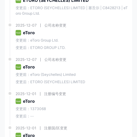
ETORO (SEYCHELLES) LIMITED
变更后：ETORO (SEYCHELLES) LIMITED | 塞舌尔 | C8428213 | eT
交易平台
oro Group Ltd.
e投睿提供其专有的交易平台，该平台设计用户友好且直观，特别适合新手
2025-12-07
公司名称变更
交易者。该平台提供各种工具和功能，包括实时市场数据、高级图表工具
和易于使用的订单输入系统。
eToro
变更前：eToro Group Ltd.
e投睿平台最显著的特点之一是其社交交易功能，允许用户跟随和复制成功
交易者的交易。这个功能特别吸引缺乏知识或经验进行自己交易的新手交
变更后：ETORO GROUP LTD.
易者。
2025-12-07
公司名称变更
除了专有平台外，e投睿还支持广受交易者欢迎的MetaTrader 4（MT4）
eToro
平台，该平台在全球范围内广泛使用。MT4以其先进的图表功能、丰富的
变更前：eToro (Seychelles) Limited
技术指标库以及通过使用专家顾问（EA）自动化交易策略的能力而闻名。
变更后：ETORO (SEYCHELLES) LIMITED
存款和提款
2025-12-01
注册编号变更
存款
eToro
e投睿接受多种付款方式，包括
信用/借记卡、银行转账以及PayPal、
变更前：1373068
Neteller和Skrill等电子钱包
。
变更后：--
最低存款金额为10美元
，相对于行业内其他经纪商而言较低。
2025-12-01
注册国/区变更
存款通常会在
即时或一个工作日内
处理，具体取决于付款方式。
eToro