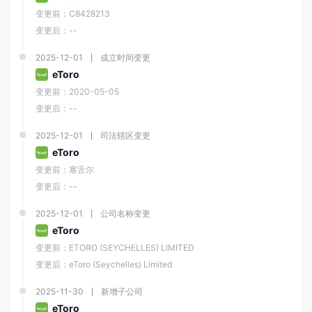
章、视频、网络研讨会和课程，涵盖交易策略、市场分析、风险管理等各
个主题。
变更前：C8428213
变更后：--
交易指南
：e投睿还提供一系列交易指南，提供关于股票、商品、货币和指
数等各种交易主题的深入信息。
2025-12-01
成立时间变更
市场新闻和分析
：e投睿为交易者提供最新的金融市场新闻和分析。包括每
eToro
日市场更新、每周市场分析和其他教育内容。
变更前：2020-05-05
更多其他教育资源可以在其官方网站上找到。
变更后：--
结论
2025-12-01
司法辖区变更
总的来说，e投睿是一家声誉良好且用户友好的在线交易平台，为客户提供
eToro
了广泛的金融工具和交易选择。其创新的社交交易功能、直观的平台和优
变更前：塞舌尔
质的客户服务使其成为初学者和经验丰富的交易者的理想选择。然而，它
也有一些缺点，如取款和不活跃手续费收费，以及有限的直接联系渠道。
变更后：--
常见问题
2025-12-01
公司名称变更
e投睿是一家受监管的经纪商吗？
eToro
变更前：ETORO (SEYCHELLES) LIMITED
是的，e投睿是一家受监管的经纪商。它在欧洲由塞浦路斯证券交易委员会
（CySEC）、英国金融行为监管局（FCA）和澳大利亚证券和投资委员会
变更后：eToro (Seychelles) Limited
（ASIC）授权和监管。
2025-11-30
新增子公司
e投睿提供哪些交易工具？
eToro