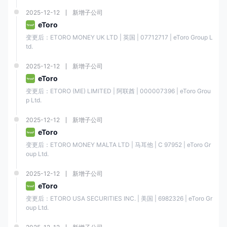
2025-12-12
新增子公司
请注意，高杠杆可以放大您的潜在回报，但更重要的是，它可能增加您的
eToro
风险。
变更后：ETORO MONEY UK LTD | 英国 | 07712717 | eToro Group L
点差和佣金
td.
EUR/USD货币对的点差为1点，比大多数其他经纪商更具竞争力。如果您
2025-12-12
新增子公司
对其他交易工具的点差感兴趣，可以直接访问
https://www.etoro.com/trading/手续费/cfd-spreads/
eToro
变更后：ETORO (ME) LIMITED | 阿联酋 | 000007396 | eToro Grou
至于佣金，如果您交易ETF或CFD，将不收取佣金。然而，股票交易收取1
p Ltd.
美元或2美元的佣金，加密货币交易收取1%的佣金。
2025-12-12
新增子公司
eToro
资产类别
佣金
变更后：ETORO MONEY MALTA LTD | 马耳他 | C 97952 | eToro Gr
oup Ltd.
股票
$1/2
2025-12-12
新增子公司
ETF
❌
eToro
变更后：ETORO USA SECURITIES INC. | 美国 | 6982326 | eToro Gr
oup Ltd.
加密货币
1%