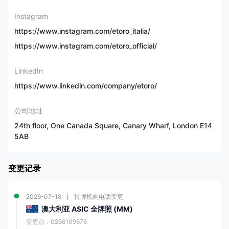
最高1:30（零
杠杆
售）/1:400（专业）
Instagram
https://www.instagram.com/etoro_italia/
e投睿专有平台，
交易平台
https://www.instagram.com/etoro_official/
MetaTrader 4
LinkedIn
复制/社交交易
✅
https://www.linkedin.com/company/etoro/
信用/借记卡，银行转账，
支付方式
公司地址
PayPal，Neteller，Skrill
24th floor, One Canada Square, Canary Wharf, London E14
5AB
客户支持
/
e投睿 概述
变更记录
e投睿 是一家多资产社交交易平台，自2007年成立以来在投资者、交易者
和社交媒体爱好者中广受欢迎。它为用户提供了访问各种金融工具的机
2026-07-18
持牌机构电话变更
会，包括股票、加密货币、外汇、指数和商品等。该平台提供了一个用户
友好的界面，适合新手和经验丰富的交易者，使其成为市场上最受欢迎的
澳大利亚 ASIC 全牌照 (MM)
交易平台之一。
变更前：0266109876