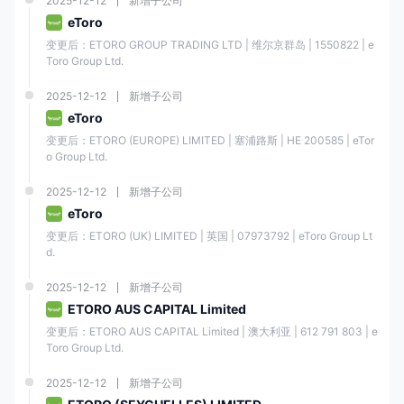
2025-12-12
新增子公司
CFD
❌
eToro
变更后：ETORO GROUP TRADING LTD | 维尔京群岛 | 1550822 | e
Toro Group Ltd.
费用
在e投睿上，开户和管理都是免费的。然而，提款费、不活跃费和兑换费用
2025-12-12
新增子公司
会收取费用，您可以在下表中找到详细信息：
eToro
变更后：ETORO (EUROPE) LIMITED | 塞浦路斯 | ΗΕ 200585 | eTor
开户费
❌
o Group Ltd.
2025-12-12
新增子公司
管理费
❌
eToro
变更后：ETORO (UK) LIMITED | 英国 | 07973792 | eToro Group Lt
免费（英镑和欧元账户）
d.
提款费
或5美元（美元投资账户）
2025-12-12
新增子公司
ETORO AUS CAPITAL Limited
适用于账户，前12个月未
不活跃费
登录的账户，每月收取10
变更后：ETORO AUS CAPITAL Limited | 澳大利亚 | 612 791 803 | e
美元
Toro Group Ltd.
2025-12-12
新增子公司
兑换费
0.75%