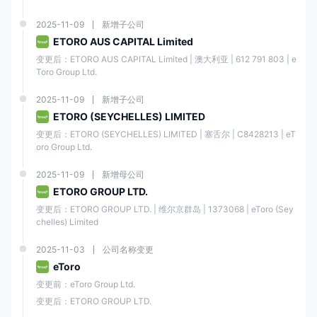
2025-11-09
新增子公司
ETORO AUS CAPITAL Limited
变更后：ETORO AUS CAPITAL Limited | 澳大利亚 | 612 791 803 | e
Toro Group Ltd.
2025-11-09
新增子公司
ETORO (SEYCHELLES) LIMITED
变更后：ETORO (SEYCHELLES) LIMITED | 塞舌尔 | C8428213 | eT
oro Group Ltd.
2025-11-09
新增母公司
ETORO GROUP LTD.
变更后：ETORO GROUP LTD. | 维尔京群岛 | 1373068 | eToro (Sey
chelles) Limited
2025-11-03
公司名称变更
eToro
变更前：eToro Group Ltd.
变更后：ETORO GROUP LTD.