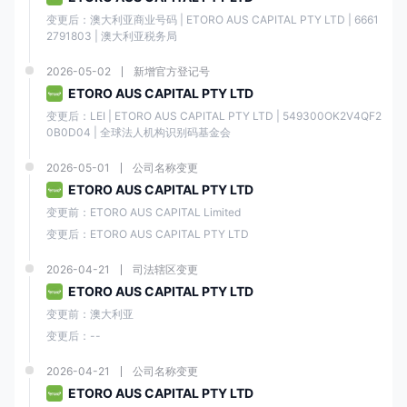
复制交易和社交交易功能
联系方式有限
变更后：澳大利亚商业号码 | ETORO AUS CAPITAL PTY LTD | 6661
2791803 | 澳大利亚税务局
提供模拟账户进行练习
2026-05-02
新增官方登记号
ETORO AUS CAPITAL PTY LTD
e投睿 是否合法？
变更后：LEI | ETORO AUS CAPITAL PTY LTD | 549300OK2V4QF2
e投睿 是一家合法且受监管的在线经纪公司，自2007年开始运营。
0B0D04 | 全球法人机构识别码基金会
它在多个知名金融机构的监管下获得许可，包括英国金融行为监管局
2026-05-01
公司名称变更
（
FCA
），澳大利亚证券和投资委员会（
ASIC
）以及塞浦路斯证券交易委
ETORO AUS CAPITAL PTY LTD
员会（
CySEC
）。
变更前：ETORO AUS CAPITAL Limited
监管国
变更后：ETORO AUS CAPITAL PTY LTD
监管机
监管实
许可类
许可证
家
构
体
型
号码
2026-04-21
司法辖区变更
ETORO AUS CAPITAL PTY LTD
ETOR
变更前：澳大利亚
O AUS
市场做
C应用
变更后：--
市商
00049
程序接
ASIC
（MM
1139
口TAL
2026-04-21
公司名称变更
）
LIMITE
ETORO AUS CAPITAL PTY LTD
D