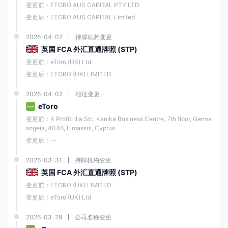
变更前：ETORO AUS CAPITAL PTY LTD
变更后：ETORO AUS CAPITAL Limited
市场做
Etoro
（欧
市商
CySE
109/10
2026-04-02
持牌机构变更
洲）有
C
（MM
限公司
英国 FCA 外汇直通牌照 (STP)
）
变更前：eToro (UK) Ltd
变更后：ETORO (UK) LIMITED
e投睿
直通式
（英
处理
58326
FCA
2026-04-02
地址变更
国）有
（STP
3
限公司
）
eToro
变更前：4 Profiti Ilia Str., Kanika Business Centre, 7th floor, Germa
sogeia, 4046, Limassol, Cyprus.
变更后：--
该公司还是投资者补偿基金的成员，为交易者的资金提供额外的保护。
2026-03-31
持牌机构变更
然而，与任何投资平台一样，交易中存在风险，交易者应始终意识到潜在
英国 FCA 外汇直通牌照 (STP)
风险并采取措施保护他们的投资。
变更前：ETORO (UK) LIMITED
市场工具
变更后：eToro (UK) Ltd
e投睿为交易者提供了广泛的金融工具选择，涵盖全球各个市场。
2026-03-29
公司名称变更
交易者可以访问超过7,000种资产，包括
6,202支股票、703个ETF、42