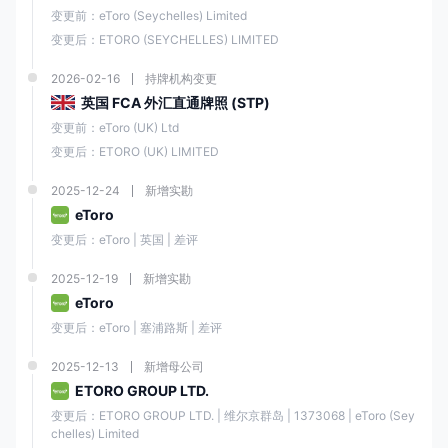
变更前：eToro (Seychelles) Limited
债券
❌
变更后：ETORO (SEYCHELLES) LIMITED
期权
❌
2026-02-16
持牌机构变更
英国 FCA 外汇直通牌照 (STP)
变更前：eToro (UK) Ltd
杠杆
变更后：ETORO (UK) LIMITED
e投睿为交易各种金融工具提供杠杆。e投睿提供的最大杠杆因工具和客户
所在司法管辖区而异。
2025-12-24
新增实勘
eToro
最大杠杆（零
最大杠杆（专
变更后：eToro | 英国 | 差评
资产类别
售）
业）
2025-12-19
新增实勘
eToro
主要外汇货币
1:30
1:400
对
变更后：eToro | 塞浦路斯 | 差评
2025-12-13
新增母公司
大宗商品
1:20
1:100
ETORO GROUP LTD.
变更后：ETORO GROUP LTD. | 维尔京群岛 | 1373068 | eToro (Sey
股票
1:5
chelles) Limited