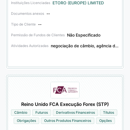
ETORO (EUROPE) LIMITED
Instituições Licenciadas
--
Documentos anexos
--
Tipo de Cliente
Não Especificado
Permissão de Fundos de Clientes
negociação de câmbio, agência de câmbio, consultoria de investimento em câmbio, gestão de ativos cambiais, negociação de derivativos financeiros, agência de derivativos financeiros, consultoria de investimento em derivativos financeiros, gestão de ativos de derivativos financeiros, negociação de valores mobiliários, agência de valores mobiliários, consultoria de investimento em valores mobiliários, gestão de ativos de valores mobiliários, negociação de obrigações, agência de obrigações, consultoria de investimento em obrigações, gestão de ativos de obrigações, transferência de criptoativos, negociação de outros produtos financeiros, agência de outros produtos financeiros, consultoria de investimento em outros produtos financeiros, gestão de ativos de outros produtos financeiros
Atividades Autorizadas
Reino Unido FCA Execução Forex (STP)
Câmbio
Futuros
Derivativos Financeiros
Títulos
Obrigações
Outros Produtos Financeiros
Opções