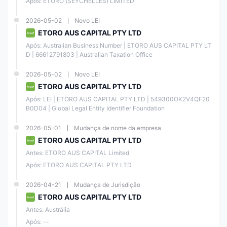
Após: ETORO (SEYCHELLES) LIMITED
A interface amigável, a variedade de ativos de negociação e os
recursos de negociação social da eToro a tornaram popular tanto
entre traders iniciantes quanto experientes.
2026-05-02
Novo LEI
ETORO AUS CAPITAL PTY LTD
No entanto, como qualquer plataforma de negociação, a eToro tem
seus prós e contras, que os usuários em potencial devem considerar
Após: Australian Business Number | ETORO AUS CAPITAL PTY LT
antes de se inscrever.
D | 66612791803 | Australian Taxation Office
Nesta seção, discutiremos as vantagens e desvantagens de usar a
eToro como plataforma de negociação.
2026-05-02
Novo LEI
ETORO AUS CAPITAL PTY LTD
Prós
Contras
Após: LEI | ETORO AUS CAPITAL PTY LTD | 549300OK2V4QF20
B0D04 | Global Legal Entity Identifier Foundation
Taxa de inatividade
Plataforma fácil de usar
2026-05-01
Mudança de nome da empresa
cobrada após 12 meses
e amigável
de inatividade
ETORO AUS CAPITAL PTY LTD
Antes: ETORO AUS CAPITAL Limited
Regulamentado por
Taxa de saque de US$5
Após: ETORO AUS CAPITAL PTY LTD
autoridades financeiras
para a conta de
respeitáveis
investimento em USD
2026-04-21
Mudança de Jurisdição
ETORO AUS CAPITAL PTY LTD
Recursos de cópia de
Antes: Austrália
Opções de contato
negociação e
limitadas
Após: --
negociação social