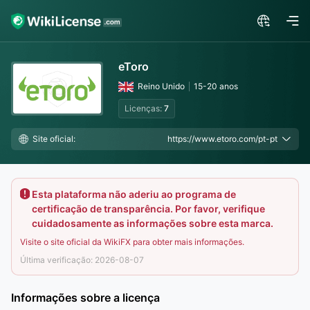
eToro
Reino Unido
15-20 anos
Licenças:
7
Site oficial:
https://www.etoro.com/pt-pt
Esta plataforma não aderiu ao programa de
certificação de transparência. Por favor, verifique
cuidadosamente as informações sobre esta marca.
Visite o site oficial da WikiFX para obter mais informações.
Última verificação: 2026-08-07
Informações sobre a licença