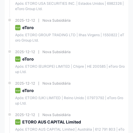
Após: ETORO USA SECURITIES INC. | Estados Unidos | 6982326 | 
eToro Group Ltd.
Pares de
moedas
1:30
1:400
2025-12-12
Nova Subsidiária
principais
eToro
Após: ETORO GROUP TRADING LTD | Ilhas Virgens | 1550822 | eT
Commodities
1:20
1:100
oro Group Ltd.
Ações
1:5
2025-12-12
Nova Subsidiária
eToro
É importante observar que a alavancagem alta pode ampliar seus
Após: ETORO (EUROPE) LIMITED | Chipre | ΗΕ 200585 | eToro Gro
retornos potenciais, mas, mais importante, pode aumentar seus riscos.
up Ltd.
Spreads e Comissões
2025-12-12
Nova Subsidiária
O spread para o par EUR/USD é a partir de 1 pip, o que é mais
eToro
competitivo do que a maioria dos outros corretores. Se você estiver
interessado nos spreads de outros instrumentos de negociação, você
Após: ETORO (UK) LIMITED | Reino Unido | 07973792 | eToro Gro
pode visitar diretamente
https://www.etoro.com/trading/fees/cfd-
up Ltd.
spreads/
2025-12-12
Nova Subsidiária
Quanto às comissões, se você negociar ETFs ou CFDs, não há
ETORO AUS CAPITAL Limited
comissão. No entanto, há uma comissão de $1 ou $2 para negociação
de ações e uma comissão de 1% para negociação de criptomoedas.
Após: ETORO AUS CAPITAL Limited | Austrália | 612 791 803 | eTo