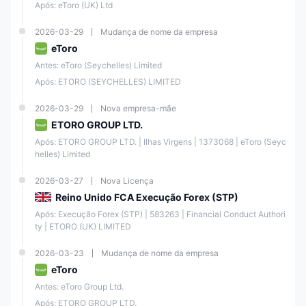
t
Após: eToro (UK) Ltd
CAPIT
00049
ASIC
Makin
AL
1139
g
2026-03-29
Mudança de nome da empresa
LIMITE
(MM)
D
eToro
Antes: eToro (Seychelles) Limited
Etoro
Marke
Após: ETORO (SEYCHELLES) LIMITED
(Europ
t
CySE
e)
Makin
109/10
C
2026-03-29
Nova empresa-mãe
Limite
g
ETORO GROUP LTD.
d
(MM)
Após: ETORO GROUP LTD. | Ilhas Virgens | 1373068 | eToro (Seyc
helles) Limited
Proces
eToro
samen
58326
2026-03-27
Nova Licença
FCA
(UK)
to
3
Ltd
Direto
Reino Unido FCA Execução Forex (STP)
(STP)
Após: Execução Forex (STP) | 583263 | Financial Conduct Authori
ty | ETORO (UK) LIMITED
2026-03-23
Mudança de nome da empresa
A empresa também é membro do
Fundo de Compensação ao
eToro
Investidor
, que oferece proteção adicional para os fundos dos traders.
Antes: eToro Group Ltd.
No entanto, como em qualquer plataforma de investimento, existem
Após: ETORO GROUP LTD.