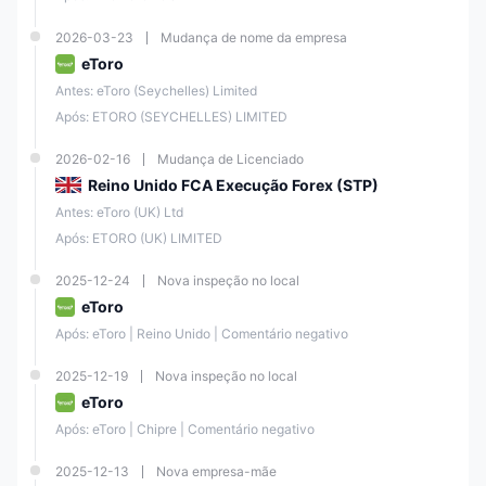
riscos envolvidos na negociação e os traders devem sempre estar
cientes dos riscos potenciais e tomar medidas para proteger seus
investimentos.
2026-03-23
Mudança de nome da empresa
eToro
Instrumentos de Mercado
Antes: eToro (Seychelles) Limited
eToro oferece uma ampla variedade de instrumentos financeiros para
Após: ETORO (SEYCHELLES) LIMITED
os traders escolherem, abrangendo diversos mercados globalmente.
Os traders podem acessar mais de 7.000 ativos, incluindo
6.202
2026-02-16
Mudança de Licenciado
ações, 703 ETFs, 42 commodities, 55 moedas, 18 índices e 106
Reino Unido FCA Execução Forex (STP)
criptomoedas
.
Antes: eToro (UK) Ltd
Com essa ampla variedade de instrumentos disponíveis, os traders
podem diversificar suas carteiras e explorar diversos mercados em
Após: ETORO (UK) LIMITED
busca das melhores oportunidades de investimento.
2025-12-24
Nova inspeção no local
Classe de Ativos
Suportado
eToro
Após: eToro | Reino Unido | Comentário negativo
Ações
✔
2025-12-19
Nova inspeção no local
eToro
ETFs
✔
Após: eToro | Chipre | Comentário negativo
Commodities
✔
2025-12-13
Nova empresa-mãe