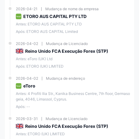
2026-04-21
Mudança de nome da empresa
Contas de
ETORO AUS CAPITAL PTY LTD
demonstração
disponíveis para prática
Antes: ETORO AUS CAPITAL PTY LTD
Após: ETORO AUS CAPITAL Limited
A eToro é Legítima?
2026-04-02
Mudança de Licenciado
A eToro é uma corretora online legítima e regulamentada que opera
Reino Unido FCA Execução Forex (STP)
desde 2007.
Antes: eToro (UK) Ltd
É licenciado e regulamentado por várias autoridades financeiras
Após: ETORO (UK) LIMITED
respeitáveis, incluindo a Autoridade de Conduta Financeira (
FCA
) no
Reino Unido, a Comissão Australiana de Valores Mobiliários e
Investimentos (
ASIC
) e a Comissão de Valores Mobiliários e Câmbio
2026-04-02
Mudança de endereço
de Chipre (
CySEC
).
eToro
Antes: 4 Profiti Ilia Str., Kanika Business Centre, 7th floor, Germaso
Entida
País
Regul
Tipo
Númer
geia, 4046, Limassol, Cyprus.
de
Regul
ament
de
o de
Após: --
Regul
ament
ado
Licenç
Licenç
ament
ado
por
a
a
ada
2026-03-31
Mudança de Licenciado
Reino Unido FCA Execução Forex (STP)
ETOR
Antes: ETORO (UK) LIMITED
Marke
O AUS