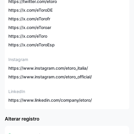
Taxa de saque: Gratuito
https://twitter.com/etoro
(contas GBP e EUR) ou
https://x.com/eToroDE
US$5 (conta de
investimento em USD)
https://x.com/eTorofr
Taxas Não de
Negociação
https://x.com/eToroar
Taxa de inatividade:
US$10/mês aplicada a
https://x.com/eToro
contas sem login nos
https://x.com/eToroEsp
últimos 12 meses
Instagram
Até 1:30 (varejo)/1:400
Alavancagem
(profissional)
https://www.instagram.com/etoro_italia/
https://www.instagram.com/etoro_official/
Plataformas de
Plataforma proprietária
Negociação
eToro, MetaTrader 4
LinkedIn
https://www.linkedin.com/company/etoro/
Cópia/Negociação
✅
Social
Alterar registro
Cartões de
crédito/débito,
Métodos de Pagamento
transferências