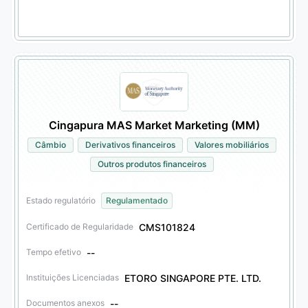
Cingapura MAS Market Marketing (MM)
Câmbio
Derivativos financeiros
Valores mobiliários
Outros produtos financeiros
Estado regulatório
Regulamentado
CMS101824
Certificado de Regularidade
--
Tempo efetivo
ETORO SINGAPORE PTE. LTD.
Instituições Licenciadas
--
Documentos anexos