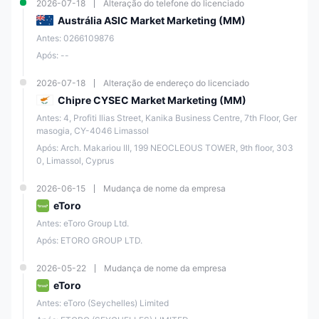
2026-07-18
Alteração do telefone do licenciado
bancárias, PayPal,
Neteller, Skrill
Austrália ASIC Market Marketing (MM)
Antes: 0266109876
Suporte ao Cliente
/
Após: --
2026-07-18
Alteração de endereço do licenciado
Visão Geral da eToro
Chipre CYSEC Market Marketing (MM)
eToro é uma plataforma de negociação social multi-ativos que ganhou
Antes: 4, Profiti Ilias Street, Kanika Business Centre, 7th Floor, Ger
ampla popularidade entre investidores, traders e entusiastas das redes
masogia, CY-4046 Limassol
sociais desde sua criação em 2007. Ela oferece aos usuários acesso a
uma ampla variedade de instrumentos financeiros, incluindo ações,
Após: Arch. Makariou III, 199 NEOCLEOUS TOWER, 9th floor, 303
criptomoedas, forex, índices e commodities, entre outros. A plataforma
0, Limassol, Cyprus
oferece uma interface amigável que atende tanto a traders iniciantes
quanto experientes, tornando-a uma das plataformas de negociação
mais populares do mercado.
2026-06-15
Mudança de nome da empresa
eToro
Uma das principais características da eToro é sua capacidade de
negociação social, que permite aos usuários copiar as negociações
Antes: eToro Group Ltd.
de traders bem-sucedidos e construir suas carteiras de investimento.
A plataforma possui uma grande comunidade de traders que
Após: ETORO GROUP LTD.
compartilham insights, estratégias e conhecimentos, tornando-a um
excelente recurso de aprendizado para traders que desejam melhorar
2026-05-22
Mudança de nome da empresa
suas habilidades.
eToro
Prós e Contras
Antes: eToro (Seychelles) Limited