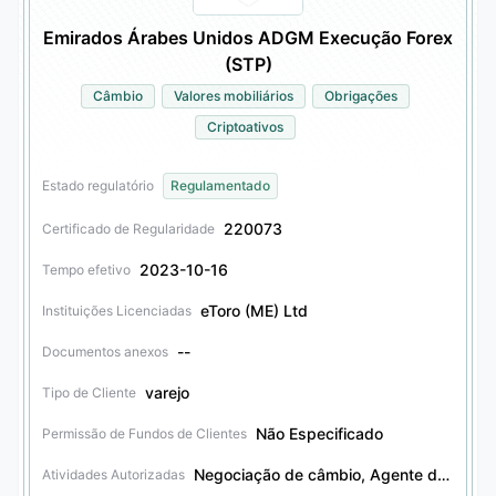
Emirados Árabes Unidos ADGM Execução Forex
(STP)
Câmbio
Valores mobiliários
Obrigações
Criptoativos
Estado regulatório
Regulamentado
220073
Certificado de Regularidade
2023-10-16
Tempo efetivo
eToro (ME) Ltd
Instituições Licenciadas
--
Documentos anexos
varejo
Tipo de Cliente
Não Especificado
Permissão de Fundos de Clientes
Negociação de câmbio, Agente de câmbio, Negociação de valores mobiliários, Agente de valores mobiliários, Negociação de obrigações, Agente de obrigações, Negociação de criptoativos, Agente de criptoativos, Serviços fiduciários
Atividades Autorizadas