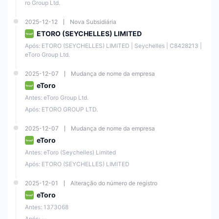
ro Group Ltd.
Classe de Ativos
Comissão
2025-12-12
Nova Subsidiária
ETORO (SEYCHELLES) LIMITED
Ações
$1/2
Após: ETORO (SEYCHELLES) LIMITED | Seychelles | C8428213 | 
eToro Group Ltd.
ETFs
❌
2025-12-07
Mudança de nome da empresa
eToro
Criptomoedas
1%
Antes: eToro Group Ltd.
Após: ETORO GROUP LTD.
CFDs
❌
2025-12-07
Mudança de nome da empresa
Taxas
eToro
Antes: eToro (Seychelles) Limited
Na eToro, a abertura e a gestão da conta são gratuitas. No entanto, há
uma taxa de saque, taxa de inatividade e taxa de conversão, e você
Após: ETORO (SEYCHELLES) LIMITED
pode encontrar informações detalhadas na tabela abaixo:
2025-12-01
Alteração do número de registro
Taxa de Abertura de
eToro
❌
Conta
Antes: 1373068
Após: --