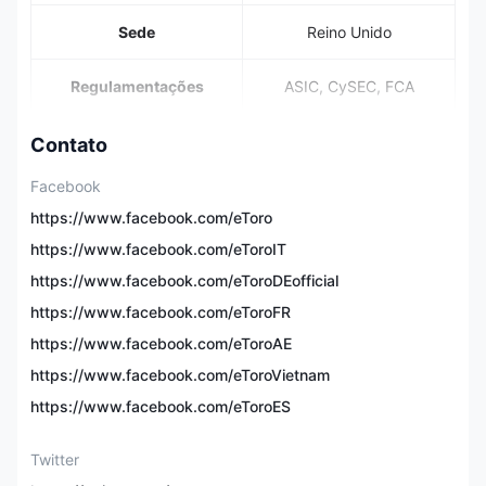
Sede
Reino Unido
Regulamentações
ASIC, CySEC, FCA
7.000+, 6.202 ações,
Contato
703 ETFs, 42
Ativos Negociáveis
commodities, 55
Facebook
moedas, 18 índices, 106
criptomoedas
https://www.facebook.com/eToro
https://www.facebook.com/eToroIT
✅ (US$100.000 em
Conta Demonstração
https://www.facebook.com/eToroDEofficial
fundos virtuais)
https://www.facebook.com/eToroFR
Depósito Mínimo
US$10
https://www.facebook.com/eToroAE
https://www.facebook.com/eToroVietnam
A partir de 1 pip
https://www.facebook.com/eToroES
Taxas de Negociação
(EUR/USD) e sem
comissões (forex)
Twitter