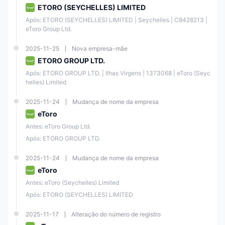
ETORO (SEYCHELLES) LIMITED
Perguntas Frequentes
Após: ETORO (SEYCHELLES) LIMITED | Seychelles | C8428213 | 
eToro é um corretor regulamentado?
eToro Group Ltd.
Sim, eToro é um corretor regulamentado. Ele é autorizado e
regulamentado pela Comissão de Valores Mobiliários e Câmbio de
2025-11-25
Nova empresa-mãe
Chipre (CySEC) na Europa, pela Autoridade de Conduta Financeira
ETORO GROUP LTD.
(FCA) no Reino Unido e pela Comissão Australiana de Valores
Mobiliários e Investimentos (ASIC) na Austrália.
Após: ETORO GROUP LTD. | Ilhas Virgens | 1373068 | eToro (Seyc
helles) Limited
Quais instrumentos de negociação estão disponíveis na eToro?
eToro oferece mais de 7.000 instrumentos de negociação, incluindo
2025-11-24
Mudança de nome da empresa
6.202 ações, 703 ETFs, 42 commodities, 55 moedas, 18 índices e 106
criptomoedas.
eToro
Antes: eToro Group Ltd.
eToro oferece uma conta demo?
Após: ETORO GROUP LTD.
Sim, eToro oferece uma conta demo que permite que você pratique a
negociação com até $100.000 em fundos virtuais. A conta demo é
gratuita e pode ser usada por tempo ilimitado.
2025-11-24
Mudança de nome da empresa
eToro
Antes: eToro (Seychelles) Limited
Após: ETORO (SEYCHELLES) LIMITED
2025-11-17
Alteração do número de registro