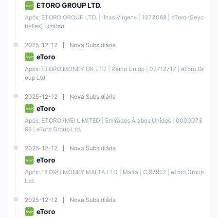
ETORO GROUP LTD.
Moedas
✔
Após: ETORO GROUP LTD. | Ilhas Virgens | 1373068 | eToro (Seyc
helles) Limited
Índices
✔
2025-12-12
Nova Subsidiária
eToro
Criptomoedas
✔
Após: ETORO MONEY UK LTD | Reino Unido | 07712717 | eToro Gr
oup Ltd.
Títulos
❌
2025-12-12
Nova Subsidiária
eToro
Opções
❌
Após: ETORO (ME) LIMITED | Emirados Árabes Unidos | 0000073
96 | eToro Group Ltd.
Alavancagem
2025-12-12
Nova Subsidiária
eToro oferece alavancagem para negociar vários instrumentos
eToro
financeiros. A alavancagem máxima fornecida por eToro varia
Após: ETORO MONEY MALTA LTD | Malta | C 97952 | eToro Group 
dependendo do instrumento e da jurisdição do cliente.
Ltd.
Alavancagem
Alavancagem
2025-12-12
Classe de
Nova Subsidiária
Máxima
Máxima
Ativos
eToro
(Varejo)
(Profissional)