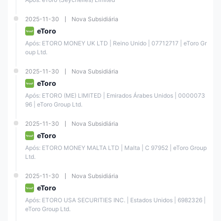
pagamento dos depósitos.
2025-11-30
Nova Subsidiária
Retirada
eToro
O
valor mínimo de retirada é de $30
, e há uma
taxa de retirada de
$5 para contas de investimento em USD
, enquanto é gratuita para
Após: ETORO MONEY UK LTD | Reino Unido | 07712717 | eToro Gr
contas em GBP e EUR.
oup Ltd.
As retiradas geralmente são processadas
em até um dia útil
, mas
podem levar mais tempo para transferências bancárias.
2025-11-30
Nova Subsidiária
eToro
Antes de fazer uma retirada, você precisa verificar sua identidade e
concluir os procedimentos necessários de KYC (Conheça Seu
Após: ETORO (ME) LIMITED | Emirados Árabes Unidos | 0000073
Cliente).
96 | eToro Group Ltd.
eToro também tem uma política de devolver os fundos para o método
de pagamento original usado para os depósitos, sempre que possível.
2025-11-30
Nova Subsidiária
eToro
Após: ETORO MONEY MALTA LTD | Malta | C 97952 | eToro Group 
Ltd.
Recursos Educacionais
Quando se trata de recursos educacionais, a Toro oferece uma
2025-11-30
Nova Subsidiária
variedade de conteúdos educacionais para ajudar os traders a
eToro
melhorar suas habilidades e conhecimentos dos mercados
financeiros.
Após: ETORO USA SECURITIES INC. | Estados Unidos | 6982326 | 
eToro Group Ltd.
Esses recursos incluem, mas não se limitam a: