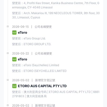
交易平台之一。
變更前：4, Profiti Ilias Street, Kanika Business Centre, 7th Floor, G
ermasogia, CY-4046 Limassol
E投睿 的一個突出特點是其社交交易功能，允許用戶複製成功交易者的交
易並建立自己的投資組合。該平台擁有一個龐大的交易社區，交流見解、
變更后：Arch. Makariou III, 199 NEOCLEOUS TOWER, 9th floor, 30
策略和知識，對於希望提高技能的交易者來說，它是一個優秀的學習資
30, Limassol, Cyprus
源。
2026-06-15
公司名稱變更
優點與缺點
eToro
變更前：eToro Group Ltd.
E投睿 的用戶友好界面、多樣的交易資產和社交交易功能使其在初學者和
經驗豐富的交易者中受到歡迎。
變更后：ETORO GROUP LTD.
然而，與任何交易平台一樣，E投睿 也有其優點和缺點，潛在用戶在註冊
2026-05-22
公司名稱變更
之前應該考慮這些。
eToro
變更前：eToro (Seychelles) Limited
優點
缺點
變更后：ETORO (SEYCHELLES) LIMITED
用戶友好且易於使用的平
2026-05-02
新增官方登記號
閒置12個月後收取閒置費
台
ETORO AUS CAPITAL PTY LTD
變更后：澳大利亚商业号码 | ETORO AUS CAPITAL PTY LTD | 6661
受到信譽良好的金融監管
2791803 | 澳大利亚税务局
美元投資帳戶提款費5美元
機構監管
2026-05-02
新增官方登記號