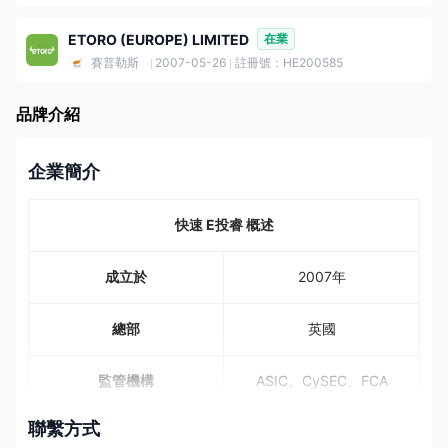
ETORO (EUROPE) LIMITED
在業
賽普勒斯
2007-05-26
註冊號：HE200585
品牌介紹
企業簡介
快速 E投睿 概述
成立於
2007年
總部
英國
監管機構
ASIC、CySEC、FCA
聯繫方式
7,000+，6,202支股票，