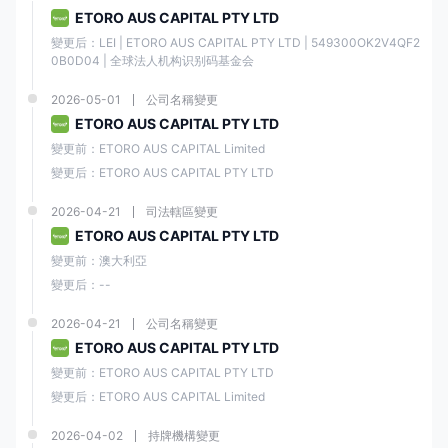
ETORO AUS CAPITAL PTY LTD
複製交易和社交交易功能
有限的聯繫方式
變更后：LEI | ETORO AUS CAPITAL PTY LTD | 549300OK2V4QF2
0B0D04 | 全球法人机构识别码基金会
提供模擬帳戶供練習
2026-05-01
公司名稱變更
ETORO AUS CAPITAL PTY LTD
E投睿 是否合法？
變更前：ETORO AUS CAPITAL Limited
E投睿 是一家合法且受監管的線上券商，自2007年開始運營。
變更后：ETORO AUS CAPITAL PTY LTD
它獲得了多個知名金融監管機構的許可和監管，包括英國金融行為監管局
（
FCA
），澳大利亞證券和投資委員會（
ASIC
）以及塞浦路斯證券交易委
2026-04-21
司法轄區變更
員會（
CySEC
）。
ETORO AUS CAPITAL PTY LTD
變更前：澳大利亞
監管國
監管機
監管實
許可類
許可證
變更后：--
家
構
體
型
號碼
2026-04-21
公司名稱變更
ETOR
ETORO AUS CAPITAL PTY LTD
市場做
O AUS
變更前：ETORO AUS CAPITAL PTY LTD
市
CAPIT
00049
ASIC
變更后：ETORO AUS CAPITAL Limited
AL
（MM
1139
LIMITE
）
D
2026-04-02
持牌機構變更