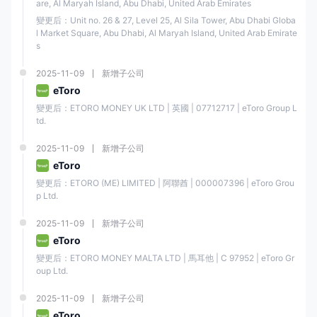
are, Al Maryah Island, Abu Dhabi, United Arab Emirates
變更后：Unit no. 26 & 27, Level 25, Al Sila Tower, Abu Dhabi Globa
l Market Square, Abu Dhabi, Al Maryah Island, United Arab Emirate
s
2025-11-09
新增子公司
eToro
變更后：ETORO MONEY UK LTD | 英國 | 07712717 | eToro Group L
td.
2025-11-09
新增子公司
eToro
變更后：ETORO (ME) LIMITED | 阿聯酋 | 000007396 | eToro Grou
p Ltd.
2025-11-09
新增子公司
eToro
變更后：ETORO MONEY MALTA LTD | 馬耳他 | C 97952 | eToro Gr
oup Ltd.
2025-11-09
新增子公司
eToro