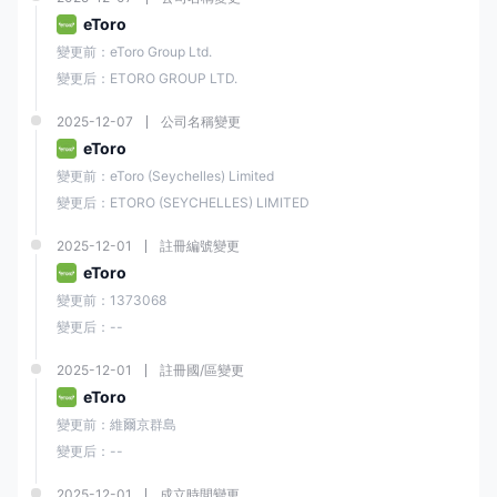
eToro
交易平台
變更前：eToro Group Ltd.
E投睿 提供其
專有交易平台
，該平台設計用於初學者交易員，具有用戶友
變更后：ETORO GROUP LTD.
好和直觀的特點。該平台提供多種工具和功能，包括實時市場數據、高級
圖表工具和易於使用的訂單輸入系統。
2025-12-07
公司名稱變更
E投睿 平台最引人注目的功能之一是其
社交交易
功能，允許用戶跟隨並複
eToro
製成功交易者的交易。這一功能對於缺乏知識或經驗進行自己交易的新手
變更前：eToro (Seychelles) Limited
交易員尤其有吸引力。
變更后：ETORO (SEYCHELLES) LIMITED
除了專有平台外，E投睿 還支持廣受交易員使用的
MetaTrader 4（MT4）
2025-12-01
註冊編號變更
平台。MT4以其先進的圖表功能、豐富的技術指標庫以及通過使用專家顧
問（EA）自動化交易策略的能力而聞名。
eToro
變更前：1373068
存款和提款
變更后：--
存款
2025-12-01
註冊國/區變更
E投睿 接受多種付款方式，包括
信用卡/借記卡、銀行轉帳以及 PayPal、
Neteller 和 Skrill 等電子錢包
。
eToro
變更前：維爾京群島
最低存款金額為 $10
，相對於行業中的其他經紀商來說相對較低。
變更后：--
存款通常會在
即時或一個工作日內
處理，具體取決於付款方式。
2025-12-01
成立時間變更
E投睿
不收取任何存款費用
，但某些付款提供商可能會收取自己的費用。