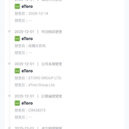
eToro
E投睿 允許您使用與存款相同的付款方式提取資金。
變更前：2006-12-14
提款
變更后：--
最低提款金額為30美元
，美元投資帳戶需支付
5美元的提款費用
，而英鎊
和歐元帳戶則免費。
2025-12-01
司法轄區變更
eToro
提款通常在
一個工作日內處理
，但銀行轉帳可能需要更長的時間。
變更前：維爾京群島
在提款之前，您需要驗證身份並完成必要的KYC（了解您的客戶）程序。
變更后：--
E投睿 還有一項政策，即在可能的情況下將資金退還到用於存款的原始付
款方式。
2025-12-01
公司名稱變更
eToro
變更前：ETORO GROUP LTD.
變更后：eToro Group Ltd.
教育資源
在教育資源方面，Toro提供各種教育內容，幫助交易者提高其對金融市場
2025-12-01
註冊編號變更
的技能和知識。
eToro
這些資源包括但不限於：
變更前：C8428213
變更后：--
E投睿學院
：這是一個在線教育門戶，為交易者提供各種教育資料，包括文
章、視頻、網絡研討會和各種主題的課程，如交易策略、市場分析、風險
管理等。
2025-12-01
成立時間變更