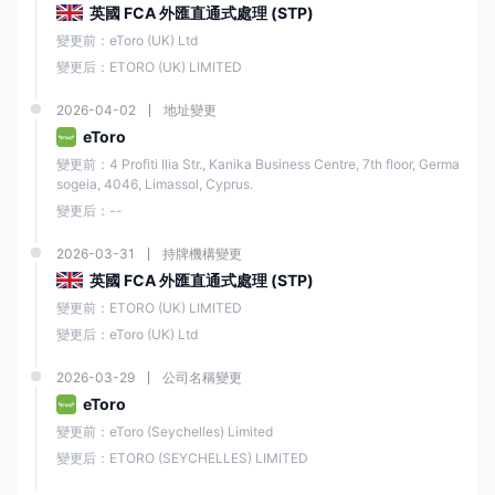
英國 FCA 外匯直通式處理 (STP)
市場做
Etoro
變更前：eToro (UK) Ltd
（歐
市
CySE
變更后：ETORO (UK) LIMITED
109/10
洲）有
C
（MM
限公司
）
2026-04-02
地址變更
eToro
直通式
變更前：4 Profiti Ilia Str., Kanika Business Centre, 7th floor, Germa
E投睿
處理
58326
sogeia, 4046, Limassol, Cyprus.
FCA
(UK)
（STP
3
Ltd
變更后：--
）
2026-03-31
持牌機構變更
英國 FCA 外匯直通式處理 (STP)
變更前：ETORO (UK) LIMITED
該公司還是投資者補償基金的成員，為交易者的資金提供額外的保護。
變更后：eToro (UK) Ltd
然而，與任何投資平台一樣，交易存在風險，交易者應始終意識到潛在風
險並採取措施保護其投資。
2026-03-29
公司名稱變更
eToro
市場工具
變更前：eToro (Seychelles) Limited
E投睿為交易者提供了多種金融工具，涵蓋全球各個市場。
變更后：ETORO (SEYCHELLES) LIMITED
交易者可以訪問超過7,000種資產，包括
6,202支股票、703個ETF、42