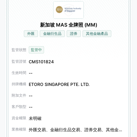
新加坡 MAS 全牌照 (MM)
外匯
金融衍生品
證券
其他金融產品
監管狀態
監管中
CMS101824
監管證號
--
生效時間
ETORO SINGAPORE PTE. LTD.
持牌機構
--
附加文件
--
客戶類型
未明確
資金權限
外匯交易、金融衍生品交易、證券交易、其他金融產品交易、信託服務
業務權限