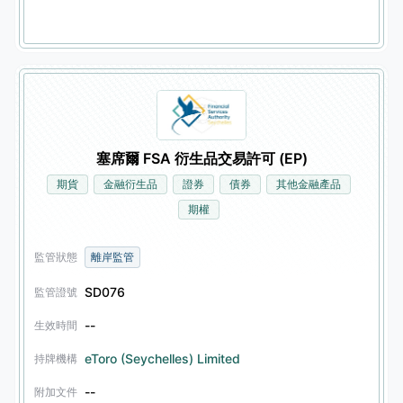
塞席爾 FSA 衍生品交易許可 (EP)
期貨
金融衍生品
證券
債券
其他金融產品
期權
監管狀態
離岸監管
SD076
監管證號
--
生效時間
eToro (Seychelles) Limited
持牌機構
--
附加文件