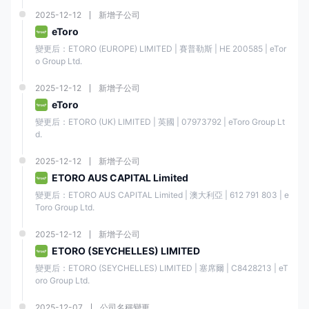
CFD
❌
2025-12-12
新增子公司
eToro
費用
變更后：ETORO (EUROPE) LIMITED | 賽普勒斯 | ΗΕ 200585 | eTor
o Group Ltd.
在 E投睿 上，開戶和管理都是免費的。然而，提款費、閒置費和轉換費用
是需要收取的，您可以在下表中找到詳細信息：
2025-12-12
新增子公司
eToro
開戶費
❌
變更后：ETORO (UK) LIMITED | 英國 | 07973792 | eToro Group Lt
d.
管理費
❌
2025-12-12
新增子公司
ETORO AUS CAPITAL Limited
免費（GBP 和 EUR 帳
變更后：ETORO AUS CAPITAL Limited | 澳大利亞 | 612 791 803 | e
提款費
戶）或 $5（USD 投資帳
Toro Group Ltd.
戶）
2025-12-12
新增子公司
適用於前12個月未登錄的
ETORO (SEYCHELLES) LIMITED
閒置費
帳戶，每月 $10
變更后：ETORO (SEYCHELLES) LIMITED | 塞席爾 | C8428213 | eT
oro Group Ltd.
轉換費
0.75%
2025-12-07
公司名稱變更