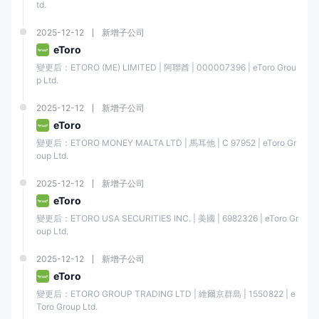
td.
值得注意的是，高槓桿可以放大您的潛在回報，但更重要的是，它可能增
加您的風險。
2025-12-12
新增子公司
eToro
點差和佣金
變更后：ETORO (ME) LIMITED | 阿聯酋 | 000007396 | eToro Grou
EUR/USD 貨幣對的點差為1點，比大多數其他經紀商更具競爭力。如果您
p Ltd.
對其他交易工具的點差感興趣，可以直接訪問
https://www.etoro.com/trading/fees/cfd-spreads/
2025-12-12
新增子公司
eToro
至於佣金，如果您交易 ETF 或 CFD，則不收取佣金。然而，股票交易收取
變更后：ETORO MONEY MALTA LTD | 馬耳他 | C 97952 | eToro Gr
$1 或 $2 的佣金，加密貨幣交易收取1% 的佣金。
oup Ltd.
資產類別
佣金
2025-12-12
新增子公司
eToro
股票
$1/2
變更后：ETORO USA SECURITIES INC. | 美國 | 6982326 | eToro Gr
oup Ltd.
ETF
❌
2025-12-12
新增子公司
eToro
加密貨幣
1%
變更后：ETORO GROUP TRADING LTD | 維爾京群島 | 1550822 | e
Toro Group Ltd.