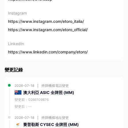
最高1:30（零
槓桿
售）/1:400（專業）
Instagram
https://www.instagram.com/etoro_italia/
E投睿專有平台，
交易平台
https://www.instagram.com/etoro_official/
MetaTrader 4
LinkedIn
複製/社交交易
✅
https://www.linkedin.com/company/etoro/
信用卡/借記卡，銀行轉
付款方式
帳，PayPal，Neteller，
變更記錄
Skrill
客戶支援
2026-07-18
持牌機構電話變更
/
澳大利亞 ASIC 全牌照 (MM)
變更前：0266109876
E投睿 概述
變更后：--
E投睿 是一個多資產社交交易平台，自2007年成立以來在投資者、交易者
和社交媒體愛好者中廣受歡迎。它為用戶提供了訪問各種金融工具的機
2026-07-18
持牌機構地址變更
會，包括股票、加密貨幣、外匯、指數和商品等。該平台提供了一個用戶
友好的界面，適合新手和經驗豐富的交易者，使其成為市場上最受歡迎的
賽普勒斯 CYSEC 全牌照 (MM)