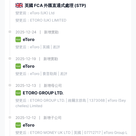
債券
❌
英國 FCA 外匯直通式處理 (STP)
變更前：eToro (UK) Ltd
變更后：ETORO (UK) LIMITED
期權
❌
2025-12-24
新增實勘
eToro
槓桿
變更后：eToro | 英國 | 差評
E投睿 提供槓桿交易各種金融工具。E投睿 提供的最大槓桿比例因工具和客
戶所在司法管轄區而異。
2025-12-19
新增實勘
eToro
最大槓桿比例
最大槓桿比例
資產類別
變更后：eToro | 賽普勒斯 | 差評
（零售客戶）
（專業客戶）
2025-12-13
新增母公司
主要外匯貨幣
ETORO GROUP LTD.
1:30
1:400
對
變更后：ETORO GROUP LTD. | 維爾京群島 | 1373068 | eToro (Sey
chelles) Limited
商品
1:20
1:100
2025-12-12
新增子公司
eToro
股票
1:5
變更后：ETORO MONEY UK LTD | 英國 | 07712717 | eToro Group L