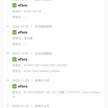
eToro
交易指南
：E投睿還提供一系列交易指南，提供有關各種交易主題的詳細信
變更前：2020-05-05
息，包括股票、商品、貨幣和指數。
變更后：--
市場新聞和分析
：E投睿為交易者提供最新的金融市場新聞和分析。包括每
日市場更新、每週市場分析和其他教育內容。
2025-12-01
司法轄區變更
更多其他教育資源可以在其官方網站上找到。
eToro
結論
變更前：塞席爾
變更后：--
總的來說，E投睿是一個聲譽良好且用戶友好的在線交易平台，為客戶提供
了廣泛的金融工具和交易選擇。其創新的社交交易功能、直觀的平台和優
秀的客戶服務使其成為初學者和有經驗的交易者的理想選擇。然而，它也
2025-12-01
公司名稱變更
有一些缺點，例如提款和閒置費用，以及有限的直接聯繫渠道。
eToro
變更前：ETORO (SEYCHELLES) LIMITED
常見問題
變更后：eToro (Seychelles) Limited
E投睿是否是一家受規管的經紀商？
2025-11-30
新增子公司
是的，E投睿是一家受規管的經紀商。它在歐洲獲得塞浦路斯證券交易委員
會（CySEC）、英國金融行為監管局（FCA）和澳大利亞證券和投資委員
eToro
會（ASIC）的授權和監管。
變更后：ETORO MONEY UK LTD | 英國 | 07712717 | eToro Group L
E投睿提供哪些交易工具？
td.
E投睿提供7000多種交易工具，包括6202支股票、703個ETF、42種商
2025-11-30
新增子公司