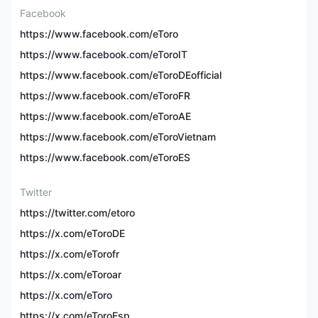
703個ETF，42種商品，
可交易資產
Facebook
55種貨幣，18個指數，
106種加密貨幣
https://www.facebook.com/eToro
https://www.facebook.com/eToroIT
✅（虛擬資金100,000美
模擬帳戶
https://www.facebook.com/eToroDEofficial
元）
https://www.facebook.com/eToroFR
https://www.facebook.com/eToroAE
最低存款
10美元
https://www.facebook.com/eToroVietnam
從1點差（歐元/美元）免
https://www.facebook.com/eToroES
交易費用
佣金（外匯）
Twitter
提款費：免費（英鎊和歐
https://twitter.com/etoro
元帳戶）或5美元（美元投
資帳戶）
https://x.com/eToroDE
非交易費用
https://x.com/eTorofr
閒置費：適用於前12個月
https://x.com/eToroar
未登錄的帳戶，每月10美
https://x.com/eToro
元
https://x.com/eToroEsp