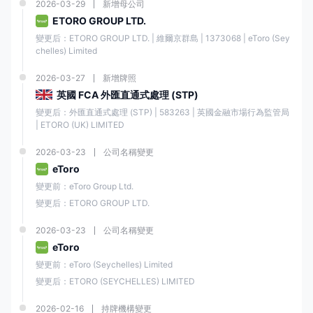
種商品、55種貨幣、18個指數和106種加密貨幣
。
2026-03-29
新增母公司
ETORO GROUP LTD.
有了這麼多的工具可供選擇，交易者可以實現投資組合的多樣化，並探索
各種市場，尋找最佳的投資機會。
變更后：ETORO GROUP LTD. | 維爾京群島 | 1373068 | eToro (Sey
chelles) Limited
資產類別
支援
2026-03-27
新增牌照
英國 FCA 外匯直通式處理 (STP)
股票
✔
變更后：外匯直通式處理 (STP) | 583263 | 英國金融市場行為監管局 
| ETORO (UK) LIMITED
ETF
✔
2026-03-23
公司名稱變更
eToro
商品
✔
變更前：eToro Group Ltd.
變更后：ETORO GROUP LTD.
貨幣
✔
2026-03-23
公司名稱變更
eToro
指數
✔
變更前：eToro (Seychelles) Limited
變更后：ETORO (SEYCHELLES) LIMITED
加密貨幣
✔
2026-02-16
持牌機構變更