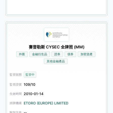
賽普勒斯 CYSEC 全牌照 (MM)
外匯
金融衍生品
證券
債券
加密資產
其他金融產品
監管狀態
監管中
109/10
監管證號
2010-01-14
生效時間
ETORO (EUROPE) LIMITED
持牌機構
--
附加文件