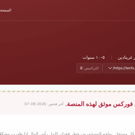
الصفحة 
غرينادين
٥-١٠ سنوات
https://tenfx
التراخيص:
0
 فوركس موثق لهذه المنصة.
آخر فحص : 2026-08-07
ء بشكل مستقل. يواجه المستثمرون خطر فقدان كامل رأس المال إذا ظهرت مشكلا