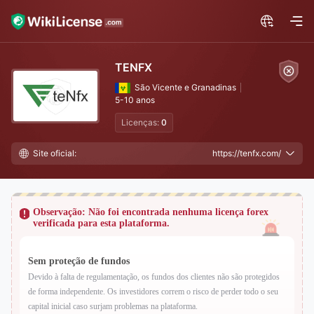
TENFX
São Vicente e Granadinas
5-10 anos
Licenças:
0
Site oficial:
https://tenfx.com/
Observação: Não foi encontrada nenhuma licença forex
verificada para esta plataforma.
Sem proteção de fundos
Devido à falta de regulamentação, os fundos dos clientes não são protegidos
de forma independente. Os investidores correm o risco de perder todo o seu
capital inicial caso surjam problemas na plataforma.