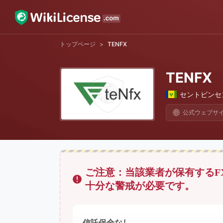
トップページ
>
TENFX
TENFX
セントビンセ
公式ウェブサイ
ご注意：当該業者が保有するF
十分な警戒が必要です。
信託保全なし