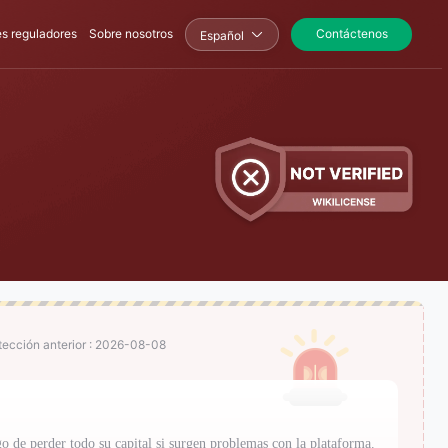
es reguladores
Sobre nosotros
Contáctenos
Español
ección anterior : 2026-08-08
go de perder todo su capital si surgen problemas con la plataforma.