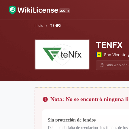
Inicio
>
TENFX
TENFX
San Vicente 
Sitio web ofici
Nota: No se encontró ninguna li
Sin protección de fondos
Debido a la falta de regulación, los fondos de los