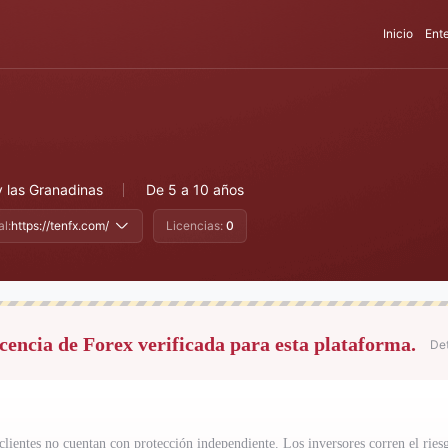
Inicio
Ent
y las Granadinas
De 5 a 10 años
al:
https://tenfx.com/
Licencias:
0
cencia de Forex verificada para esta plataforma.
Det
 clientes no cuentan con protección independiente. Los inversores corren el ries